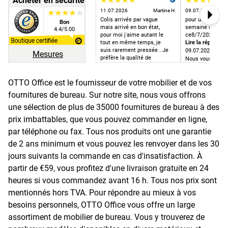
Acheter en sécurité
11.07.2026
Martine H.
09.07.2026
Colis arrivés par vague
pour un achat c
Bon
Next
mais arrivé en bon état,
semaine dernière
4.4/5.00
pour moi j'aime autant le
ce8/7/2026 jour 
tout en même temps, je
Lire la réponse
suis rarement pressée . Je
09.07.2026
Mesures
préfère la qualité de
Nous vous prion
livraison à la rapidité. Dans
excuser. Votre 
ce cas tout s'est bien
effectivement ét
passé. Merci.
OTTO Office est le fournisseur de votre mobilier et de vos
du retard.
fournitures de bureau. Sur notre site, nous vous offrons
une sélection de plus de 35000 fournitures de bureau à des
prix imbattables, que vous pouvez commander en ligne,
par téléphone ou fax. Tous nos produits ont une garantie
de 2 ans minimum et vous pouvez les renvoyer dans les 30
jours suivants la commande en cas d'insatisfaction. À
partir de €59, vous profitez d'une livraison gratuite en 24
heures si vous commandez avant 16 h. Tous nos prix sont
mentionnés hors TVA. Pour répondre au mieux à vos
besoins personnels, OTTO Office vous offre un large
assortiment de mobilier de bureau. Vous y trouverez de