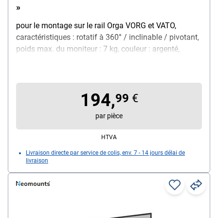
»
pour le montage sur le rail Orga VORG et VATO,
caractéristiques : rotatif à 360° / inclinable / pivotant,
poids max. du moniteur : 7 kg, couleur : argenté,
matériau : aluminium anodisé, poids : 0,94 kg
194,
99
€
par pièce
HTVA
Livraison directe par service de colis, env. 7 - 14 jours délai de
livraison