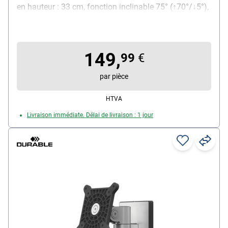
en hauteur : 33 cm, fonction inclinable 75° (↑70°/↓5°),
fonction pivotante : 360°, rotation : 360°, charge :
max. 11,3 kg, matière : aluminium, contenu de la
livraison : bras, rallonge et support mural
149,
99
€
par pièce
HTVA
Livraison immédiate. Délai de livraison : 1 jour