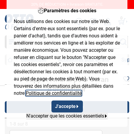
20% DE RÉDUCTION + livraison GRATUITE.
Paramètres des cookies
0
Nous utilisons des cookies sur notre site Web.
Certains d'entre eux sont essentiels (par ex. pour le
panier d'achat), tandis que d'autres nous aident à
Chercher
améliorer nos services en ligne et à les exploiter de
manière économique. Vous pouvez accepter ou
refuser en cliquant sur le bouton "N'accepter que
Bureautique
Accessoires pour écrans
Suppo
les cookies essentiels", revoir ces paramètres et
désélectionner les cookies à tout moment (par ex.
Support mural pour écran
au pied de page de notre site Web). Vous
chließen
trouverez des informations plus détaillées dans
d'ordinateur
notre
Politique de confidentialité
.
J'accepte
Afficher filtre
N'accepter que les cookies essentiels
1-8 sur 8