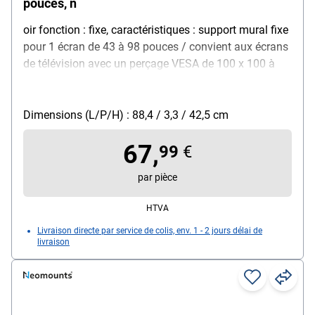
pouces, n
oir fonction : fixe, caractéristiques : support mural fixe
pour 1 écran de 43 à 98 pouces / convient aux écrans
de télévision avec un perçage VESA de 100 x 100 à
800 x 400 mm / le support mural peut être verrouillé à
l'aide d'une vis antivol / réglage fin / système
magnétique « Pull & Release » pour une installation
Dimensions (L/P/H) : 88,4 / 3,3 / 42,5 cm
facile, couleur : noir, réglage en hauteur : 2 cm,
67,
capacité de charge : 100 kg, distance par rapport au
99
€
mur : 3,3 cm, taille de l'écran : min. 109,22 cm / max.
par pièce
248,92 cm, dimensions (L/P/H) : 88,4/3,3/42,5 cm,
matériau : acier, contenu de la livraison : support
HTVA
mural pour téléviseur / vis antivol / niveau à bulle /
Livraison directe par service de colis, env. 1 - 2 jours délai de
gabarit de fixation
livraison