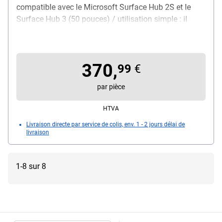
compatible avec le Microsoft Surface Hub 2S et le
Surface Hub 3 (50 pouces) / utilisation simple : il
suffit d'accrocher l'écran au support / fonction de
rotation située directement sur l'écran, dimensions (L /
P / H) : 56,4 / 1,59 / 56,4 cm, poids : 3,18 kg, couleur :
370,
gris, utilisation recommandée : écran plat interactif,
99
€
contenu de la livraison : 1 support mural / pièces de
par pièce
fixation
HTVA
Livraison directe par service de colis, env. 1 - 2 jours délai de
livraison
1-8 sur 8