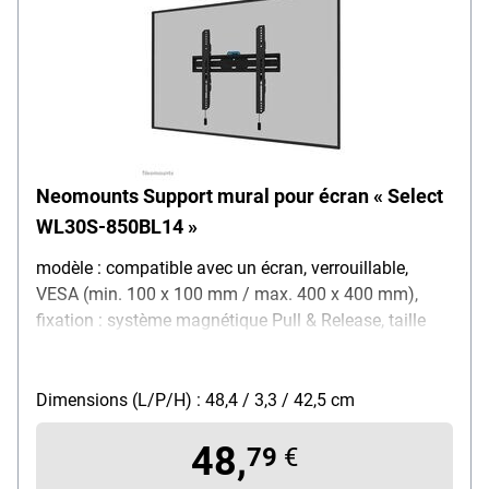
Neomounts Support mural pour écran « Select
WL30S-850BL14 »
modèle : compatible avec un écran, verrouillable,
VESA (min. 100 x 100 mm / max. 400 x 400 mm),
fixation : système magnétique Pull & Release, taille
d'écran : 32 à 65 pouces, charge maximale : 60 kg,
couleur : noir, distance par rapport au mur : 3,3 cm,
dimensions (L/P/H) : 48,4 / 3,3 / 42,5 cm, contenu de
Dimensions (L/P/H) : 48,4 / 3,3 / 42,5 cm
la livraison : support mural, matériel de fixation, vis
48,
antivol
79
€