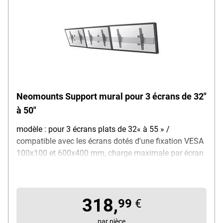
Neomounts Support mural pour 3 écrans de 32"
à 50"
modèle : pour 3 écrans plats de 32« à 55 » /
compatible avec les écrans dotés d'une fixation VESA
100x100 et 600x400 mm, charge maximale par écran
: 30 kg, angle d'inclinaison : 21°, dimensions (L/P/H) :
349 / 6 / 44 cm, couleur : noir, contenu de la livraison :
support mural pour écrans / matériel de fixation
318,
99
€
par pièce