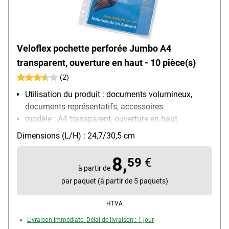
Veloflex pochette perforée Jumbo A4
transparent, ouverture en haut - 10 pièce(s)
(2)
Utilisation du produit : documents volumineux,
documents représentatifs, accessoires
modèle : A4 transparent, ouverture en haut
Ouverture : ouverture en haut
Dimensions (L/H) : 24,7/30,5 cm
Équipement : soufflet, rabat de fermeture
Matière : film de polypropylène, 0,1 mm
8,
59
€
Contenu par paquet : 10 pièce(s)
à partir de
par paquet (à partir de 5 paquets)
HTVA
Livraison immédiate. Délai de livraison : 1 jour