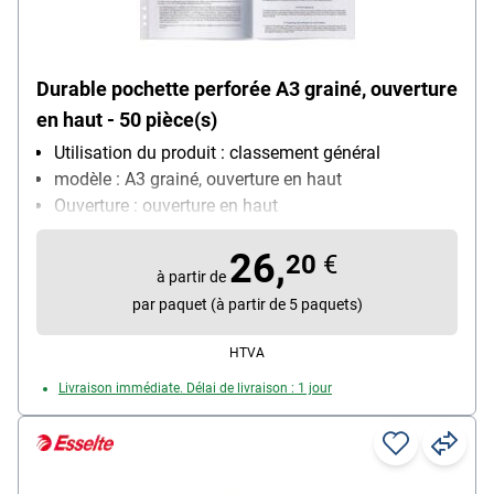
Durable pochette perforée A3 grainé, ouverture
en haut - 50 pièce(s)
Utilisation du produit : classement général
modèle : A3 grainé, ouverture en haut
Ouverture : ouverture en haut
Équipement : plié
26,
Matière : film de polypropylène, 0,06 mm
20
€
à partir de
Contenu par paquet : 50 pièce(s)
par paquet (à partir de 5 paquets)
HTVA
Livraison immédiate. Délai de livraison : 1 jour