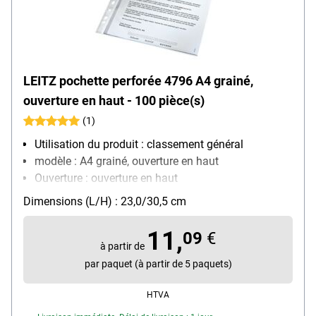
LEITZ pochette perforée 4796 A4 grainé,
ouverture en haut - 100 pièce(s)
(1)
Utilisation du produit : classement général
modèle : A4 grainé, ouverture en haut
Ouverture : ouverture en haut
Équipement : convient aux documents officiels,
Dimensions (L/H) : 23,0/30,5 cm
renforcement des trous
Matière : film de polypropylène, 0,07 mm
11,
09
€
Contenu par paquet : 100 pièce(s)
à partir de
par paquet (à partir de 5 paquets)
HTVA