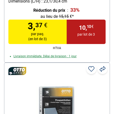
Dimensions (L/H) : 23,1/30,4 cm
renforcement des trous
33%
Réduction du prix
:
Matière : film de polypropylène, 0,06 mm
au lieu de
15,15
€*
Contenu par paquet : 300 pièce(s)
3,
37
€
10,
10
€
par paq.
par lot de 3
(en lot de 3)
HTVA
Livraison immédiate. Délai de livraison : 1 jour