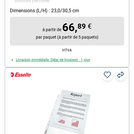
bordure perforée
Ouverture : ouverture en haut et sur la bordure
Dimensions (L/H) : 23,0/30,5 cm
perforée
Équipement : convient aux documents officiels,
66,
89
€
renforcement des trous
à partir de
Matière : film de polypropylène, 0,13 mm
par paquet (à partir de 5 paquets)
Contenu par paquet : 100 pièce(s)
HTVA
Particularités : avec coins renforcés
Livraison immédiate. Délai de livraison : 1 jour