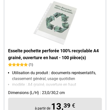
Esselte pochette perforée 100% recyclable A4
grainé, ouverture en haut - 100 pièce(s)
(1)
Utilisation du produit : documents représentatifs,
classement général, usage quotidien
modèle : A4 grainé, ouverture en haut
Ouverture : ouverture en haut
Dimensions (L/H) : 23,0/30,2 cm
Équipement : convient aux documents officiels,
renforcement des trous
13,
39
€
Matière : film de polypropylène, 0,07 mm
à partir de