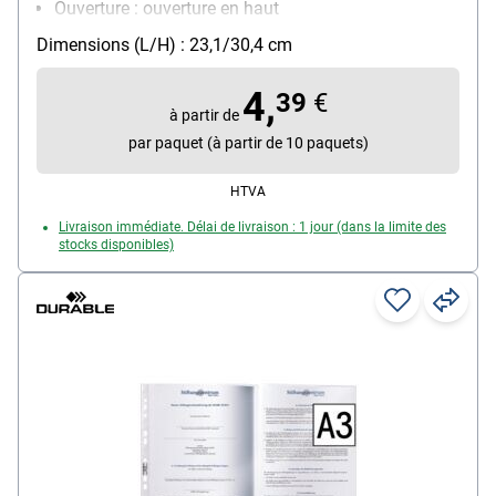
Ouverture : ouverture en haut
Équipement : convient aux documents officiels
Dimensions (L/H) : 23,1/30,4 cm
Matière : film de polypropylène, 0,08 mm
Contenu par paquet : 50 pièce(s)
4,
39
€
à partir de
par paquet (à partir de 10 paquets)
HTVA
Livraison immédiate. Délai de livraison : 1 jour (dans la limite des
stocks disponibles)