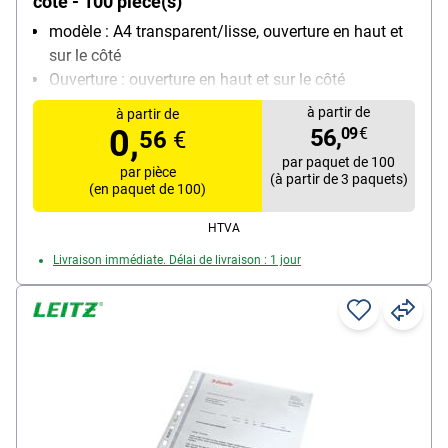
côté - 100 pièce(s)
modèle : A4 transparent/lisse, ouverture en haut et
sur le côté
Ouverture : ouverture en haut et sur le côté
Équipement : encoche
à partir de
à partir de
Matière : polypropylène, 0,18 mm
0,
56,
09
€
56
€
Contenu par paquet : 100 pièce(s)
par paquet de 100
par pièce
(à partir de 3 paquets)
(en paquet de 100)
HTVA
Livraison immédiate. Délai de livraison : 1 jour