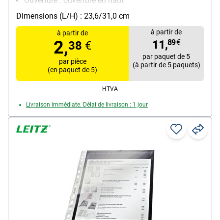
Ouverture : ouverture en haut
Équipement : renforcement des trous, soufflet
Dimensions (L/H) : 23,6/31,0 cm
Matière : PVC, 0,17 mm
à partir de
à partir de
Contenu par paquet : 5 pièce(s)
2,
11,
89
€
38
€
Particularités : pouvant contenir jusqu'à 200 feuilles
par paquet de 5
de format A4 / réutilisable
par pièce
(à partir de 5 paquets)
(en paquet de 5)
HTVA
Livraison immédiate. Délai de livraison : 1 jour