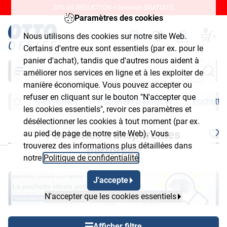
20% DE RÉDUCTION + livraison GRATUITE.
Paramètres des cookies
0
Nous utilisons des cookies sur notre site Web.
Certains d'entre eux sont essentiels (par ex. pour le
panier d'achat), tandis que d'autres nous aident à
Chercher
améliorer nos services en ligne et à les exploiter de
manière économique. Vous pouvez accepter ou
refuser en cliquant sur le bouton "N'accepter que
Classement
Pochettes plastiques
Pochettes
les cookies essentiels", revoir ces paramètres et
désélectionner les cookies à tout moment (par ex.
Pochettes transparentes
au pied de page de notre site Web). Vous
chließen
trouverez des informations plus détaillées dans
perforées
notre
Politique de confidentialité
.
J'accepte
N'accepter que les cookies essentiels
Afficher filtre