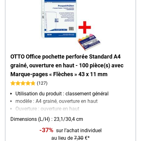
OTTO Office pochette perforée Standard A4
grainé, ouverture en haut - 100 pièce(s) avec
Marque-pages « Flèches » 43 x 11 mm
(127)
Utilisation du produit : classement général
modèle : A4 grainé, ouverture en haut
Ouverture : ouverture en haut
Équipement : convient aux documents officiels,
Dimensions (L/H) : 23,1/30,4 cm
renforcement des trous
-37%
sur l’achat individuel
Matière : film de polypropylène, 0,06 mm
au lieu de
7,30
€*
Contenu par paquet : 100 pièce(s)