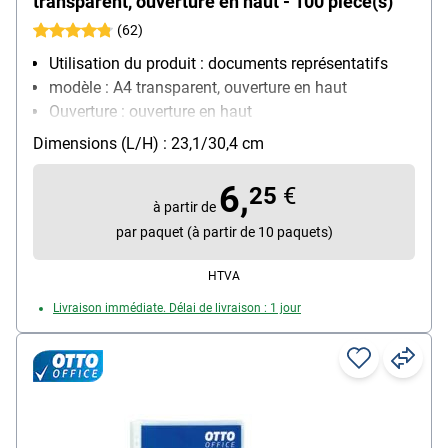
transparent, ouverture en haut - 100 pièce(s)
(62)
Utilisation du produit : documents représentatifs
modèle : A4 transparent, ouverture en haut
Ouverture : ouverture en haut
Équipement : convient aux documents officiels,
Dimensions (L/H) : 23,1/30,4 cm
renforcement des trous
Matière : film de polypropylène, 0,06 mm
6,
25
€
Contenu par paquet : 100 pièce(s)
à partir de
par paquet (à partir de 10 paquets)
HTVA
Livraison immédiate. Délai de livraison : 1 jour