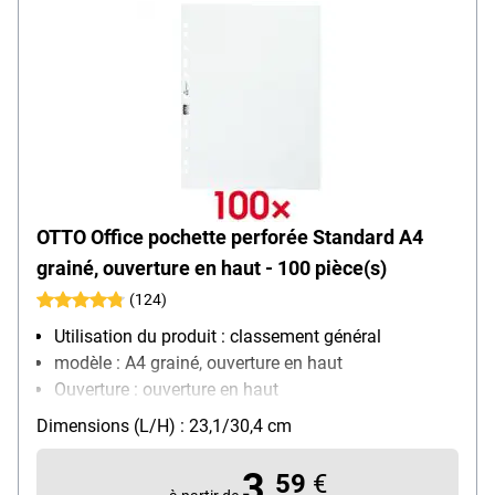
OTTO Office pochette perforée Standard A4
grainé, ouverture en haut - 100 pièce(s)
(124)
Utilisation du produit : classement général
modèle : A4 grainé, ouverture en haut
Ouverture : ouverture en haut
Équipement : convient aux documents officiels,
Dimensions (L/H) : 23,1/30,4 cm
renforcement des trous
Matière : film de polypropylène, 0,06 mm
3,
59
€