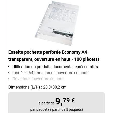
Esselte pochette perforée Economy A4
transparent, ouverture en haut - 100 pièce(s)
Utilisation du produit : documents représentatifs
modèle : A4 transparent, ouverture en haut
Ouverture : ouverture en haut
Équipement : convient aux documents officiels,
Dimensions (L/H) : 23,0/30,2 cm
renforcement des trous
Matière : polypropylène, 0,04 mm
9,
79
€
Contenu par paquet : 100 pièce(s)
à partir de
par paquet (à partir de 5 paquets)