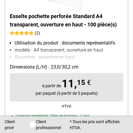
Esselte pochette perforée Standard A4
transparent, ouverture en haut - 100 pièce(s)
(2)
Utilisation du produit : documents représentatifs
modèle : A4 transparent, ouverture en haut
Ouverture : ouverture en haut
Équipement : convient aux documents officiels,
Dimensions (L/H) : 23,0/30,2 cm
renforcement des trous
Matière : polypropylène, 0,055 mm
11,
15
€
Contenu par paquet : 100 pièce(s)
à partir de
par paquet (à partir de 5 paquets)
HTVA
Livraison immédiate. Délai de livraison : 1 jour
Client
Client
* Tous les prix sont affichés
Client privé / Client professionnel
privé
professionnel
HTVA.