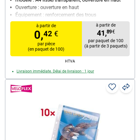
Ouverture : ouverture en haut
Équipement : renforcement des trous
Matière : polypropylène, 0,10 mm
à partir de
à partir de
Contenu par paquet : 100 pièce(s)
0,
41,
89
€
42
€
par paquet de 100
par pièce
(à partir de 3 paquets)
(en paquet de 100)
HTVA
Livraison immédiate. Délai de livraison : 1 jour