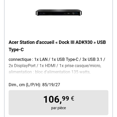
Acer Station d'accueil « Dock III ADK930 » USB
Type-C
connectique : 1x LAN / 1x USB Type-C / 3x USB 3.1 /
2x DisplayPort / 1x HDMI / 1x prise casque/micro,
alimentation : bloc d'alimentation 135 watts,
dimensions (L/P/H) : 8,5 / 19 / 2,7 cm, poids : 240 g,
couleur : noir, contenu de la livraison : station
Dim., cm (L/P/H): 85/19/27
d'accueil / bloc d'alimentation / support
106,
99
€
par pièce