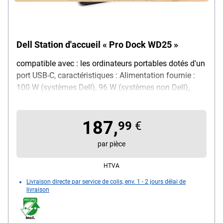
Dell Station d'accueil « Pro Dock WD25 »
compatible avec : les ordinateurs portables dotés d'un
port USB-C, caractéristiques : Alimentation fournie :
100 W (systèmes Dell), 96 W (systèmes non Dell),
couleur : noir, dimensions, cm (L/P/H) : 20,5/9/3,5,
poids : 600 g, contenu de la livraison : station
187,
d'accueil, bloc d'alimentation
99
€
par pièce
HTVA
Livraison directe par service de colis, env. 1 - 2 jours délai de
livraison