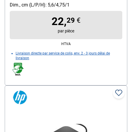
W / permet le partage / l'extension de l'écran sur 2
Dim., cm (L/P/H): 5,6/4,75/1
moniteurs, couleur : argent, dimensions, cm (L/P/H) :
22,
5,6/4,75/1, poids : 40 g, matériau : métal, contenu de
29
€
la livraison : mini-station d'accueil / 1 câble USB-C
par pièce
(intégré)
HTVA
Livraison directe par service de colis, env. 2 - 3 jours délai de
livraison