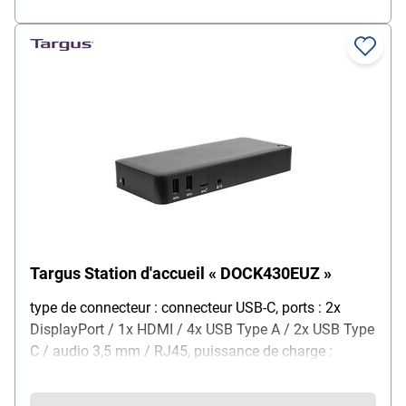
Targus Station d'accueil « DOCK430EUZ »
type de connecteur : connecteur USB-C, ports : 2x
DisplayPort / 1x HDMI / 4x USB Type A / 2x USB Type
C / audio 3,5 mm / RJ45, puissance de charge :
jusqu'à 85 W, compatible avec : ordinateurs portables,
couleur : gris, dimensions, cm (L/P/H) : 18/2,8/8,3,