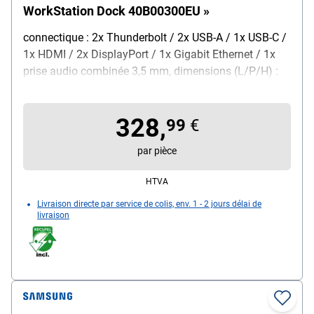
WorkStation Dock 40B00300EU »
connectique : 2x Thunderbolt / 2x USB-A / 1x USB-C /
1x HDMI / 2x DisplayPort / 1x Gigabit Ethernet / 1x
prise audio combinée 3,5 mm, dimensions (L/P/H) :
220 / 80 / 30 mm, poids : 450 g, contenu de la
livraison : station d'accueil / 1 câble Thunderbolt 4
328,
99
€
par pièce
HTVA
Livraison directe par service de colis, env. 1 - 2 jours délai de
livraison