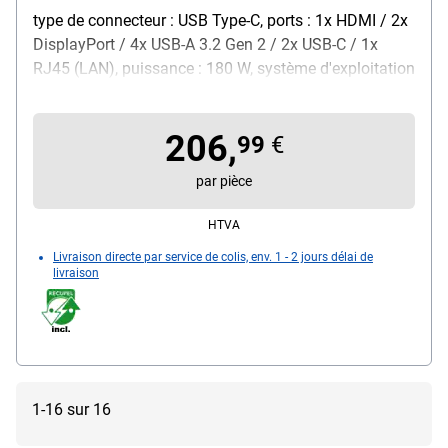
type de connecteur : USB Type-C, ports : 1x HDMI / 2x
DisplayPort / 4x USB-A 3.2 Gen 2 / 2x USB-C / 1x
RJ45 (LAN), puissance : 180 W, système d'exploitation
requis : Windows 10/11 / Ubuntu 24.04 / ChromeOS
137 / Linux 9.6, particularités : avec USB Power
206,
Delivery, couleur : noir, dimensions, cm (L/P/H) :
99
€
9/20,5/3,5, poids : 550 g, contenu de la livraison : 1x
par pièce
station d'accueil
HTVA
Livraison directe par service de colis, env. 1 - 2 jours délai de
livraison
1-16 sur 16