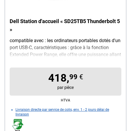
Dell Station d'accueil « SD25TB5 Thunderbolt 5
»
compatible avec : les ordinateurs portables dotés d'un
port USB-C, caractéristiques : grâce à la fonction
Extended Power Range, elle offre une puissance allant
jusqu'à 300 W via un seul câble USB-C / peut être
connectée à plusieurs appareils / gestion directe via la
418,
console Dell Device Management Console, couleur :
99
€
noir, dimensions, cm (L/P/H) : 20,5/9/3,5, poids : 600
par pièce
g, contenu de la livraison : station d'accueil
HTVA
Livraison directe par service de colis, env. 1 - 2 jours délai de
livraison