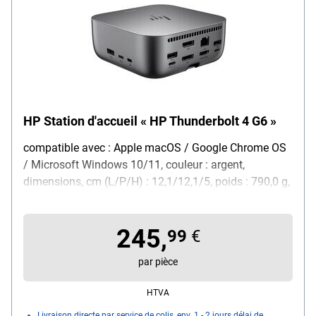
HP Station d'accueil « HP Thunderbolt 4 G6 »
compatible avec : Apple macOS / Google Chrome OS
/ Microsoft Windows 10/11, couleur : argent,
dimensions, cm (L/P/H) : 12,1/12,1/5, poids : 790,0 g,
contenu de la livraison : station d'accueil / bloc
d'alimentation 230 W / câble Thunderbolt™ 4 (1 m) /
245,
cordon d'alimentation / notice d'utilisation / carte de
99
€
garantie
par pièce
HTVA
Livraison directe par service de colis, env. 1 - 2 jours délai de