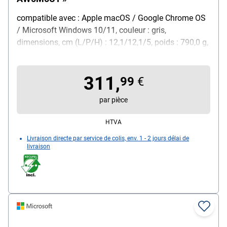
compatible avec : Apple macOS / Google Chrome OS
/ Microsoft Windows 10/11, couleur : gris,
dimensions, cm (L/P/H) : 12,1/12,1/5, poids : 790,0 g,
contenu de la livraison : station d'accueil / bloc
d'alimentation de 330 watts / câble combiné
311,
Thunderbolt™ 4 et 4,5 mm (1 m) / câble
99
€
d'alimentation / notice d'utilisation / carte de garantie
par pièce
HTVA
Livraison directe par service de colis, env. 1 - 2 jours délai de
livraison