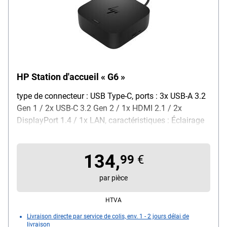
HP Station d'accueil « G6 »
type de connecteur : USB Type-C, ports : 3x USB-A 3.2
Gen 1 / 2x USB-C 3.2 Gen 2 / 1x HDMI 2.1 / 2x
DisplayPort 1.4 / 1x LAN, caractéristiques : Éclairage
LED / alimentation USB jusqu’à 100 W, couleur : noir,
dimensions, cm (L/P/H) : 12,1/21/5,1, poids : 680 g,
134,
contenu de la livraison : 1x station d’accueil
99
€
par pièce
HTVA
Livraison directe par service de colis, env. 1 - 2 jours délai de
livraison