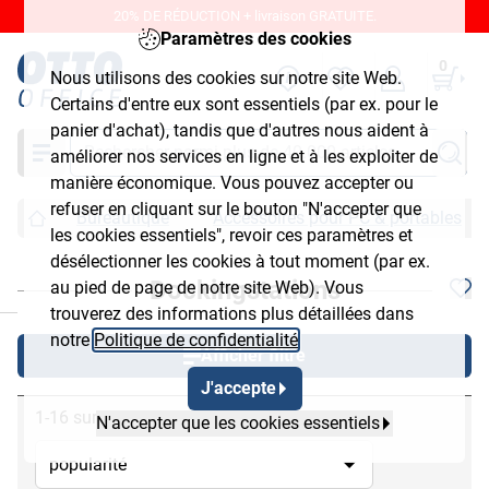
20% DE RÉDUCTION + livraison GRATUITE.
Paramètres des cookies
0
Nous utilisons des cookies sur notre site Web.
Certains d'entre eux sont essentiels (par ex. pour le
panier d'achat), tandis que d'autres nous aident à
Chercher
améliorer nos services en ligne et à les exploiter de
manière économique. Vous pouvez accepter ou
refuser en cliquant sur le bouton "N'accepter que
Bureautique
Accessoires pour PC & portables
les cookies essentiels", revoir ces paramètres et
désélectionner les cookies à tout moment (par ex.
Dockingstations
au pied de page de notre site Web). Vous
chließen
trouverez des informations plus détaillées dans
notre
Politique de confidentialité
.
Afficher filtre
J'accepte
1-16 sur 16
N'accepter que les cookies essentiels