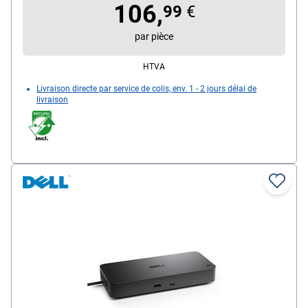
106,
contenu de la livraison : station d'accueil
99
€
par pièce
HTVA
Livraison directe par service de colis, env. 1 - 2 jours délai de
livraison