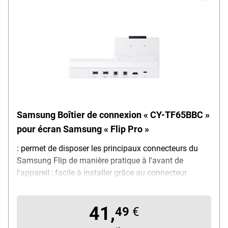
Samsung Boîtier de connexion « CY-TF65BBC »
pour écran Samsung « Flip Pro »
: permet de disposer les principaux connecteurs du
Samsung Flip de manière pratique à l'avant de
l'appareil ; facile à installer grâce au connecteur
DockConnector ; compatible avec : Flip Pro WM55B /
WM65B ; interface sans fil : NFC ; connecteurs : USB-A
41,
entrée / USB-A sortie / USB-B entrée / USB-B sortie /
49
€
HDMI entrée / HDMI Screen Share / Touch sortie /