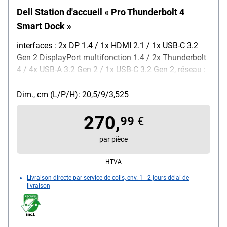
Dell Station d'accueil « Pro Thunderbolt 4
Smart Dock »
interfaces : 2x DP 1.4 / 1x HDMI 2.1 / 1x USB-C 3.2
Gen 2 DisplayPort multifonction 1.4 / 2x Thunderbolt
4 / 4x USB-A 3.2 Gen 2 / 1x USB-C 3.2 Gen 2, réseau :
Ethernet Gigabit / Ethernet 2,5 Gigabit, alimentation :
bloc d'alimentation 100–240 V (50–60 Hz), puissance
Dim., cm (L/P/H): 20,5/9/3,525
: 180 W, dimensions (L/P/H) : 20,5 / 9 / 3,525 cm,
270,
poids : 579 g, systèmes d'exploitation pris en charge :
99
€
Windows 10 / Windows 11 / Ubuntu / Red Hat
par pièce
Enterprise Linux / ChromeOS / macOS, particularités :
prise en charge du Preboot Execution Environment
HTVA
(PXE) / protection DMA (Kernel Direct Memory
Livraison directe par service de colis, env. 1 - 2 jours délai de
Access) / alimentation de 130 W pour les systèmes
livraison
Dell / alimentation de 96 W pour les systèmes non
Dell / 3 voyants LED / Wake-On-LAN / transmission
d’adresse MAC / emplacement pour verrou de sécurité