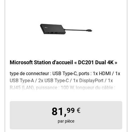
Microsoft Station d'accueil « DC201 Dual 4K »
type de connecteur : USB Type-C, ports : 1x HDMI / 1x
USB Type-A / 2x USB Type-C / 1x DisplayPort / 1x
RJ45 (LAN), puissance : 100 W, longueur du câble :
0,15 m, caractéristiques : HDMI 2.1 et USB-C
permettant de connecter deux écrans 4K / USB Power
81,
Delivery jusqu’à 100 watts, couleur : noir, dimensions,
99
€
cm (L/P/H) : 10,4/4,5/1,4, contenu de la livraison : 1
par pièce
station d’accueil