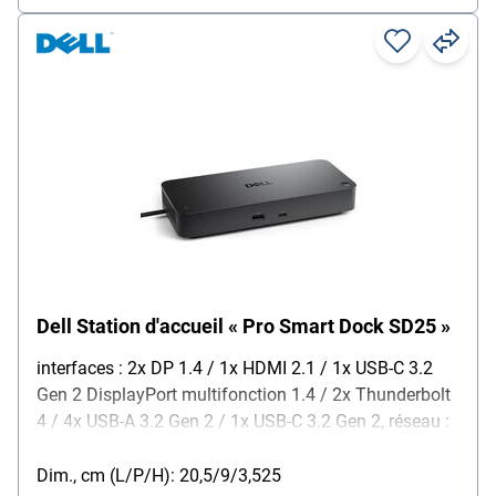
(câble de verrouillage vendu séparément) /
Synchronisation avec le bouton d’alimentation Dell /
Mises à jour du micrologiciel à distance sans PC /
Gestion informatique à distance, contenu de la
livraison : station d’accueil / 1 câble Thunderbolt 4 –
intégré – 0,83 m
Dell Station d'accueil « Pro Smart Dock SD25 »
interfaces : 2x DP 1.4 / 1x HDMI 2.1 / 1x USB-C 3.2
Gen 2 DisplayPort multifonction 1.4 / 2x Thunderbolt
4 / 4x USB-A 3.2 Gen 2 / 1x USB-C 3.2 Gen 2, réseau :
Ethernet Gigabit / Ethernet 2,5 Gigabit, alimentation :
bloc d'alimentation 100–240 V (50–60 Hz), puissance
Dim., cm (L/P/H): 20,5/9/3,525