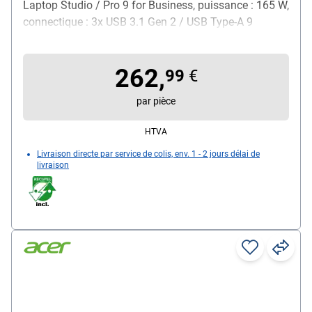
Laptop Studio / Pro 9 for Business, puissance : 165 W,
connectique : 3x USB 3.1 Gen 2 / USB Type-A 9
broches / 1x Ethernet RJ-45 / 3x USB-C / 3x
Thunderbolt 4 / 1x sortie audio, dimensions (L/P/H) :
262,
150 / 75 / 21 mm, poids : 410 g, couleur : noir,
99
€
contenu de la livraison : station d'accueil / 1 câble
par pièce
USB-C - intégré
HTVA
Livraison directe par service de colis, env. 1 - 2 jours délai de
livraison