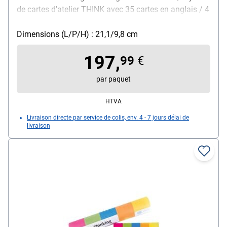
de cartes d'atelier THINK avec 35 cartes en anglais / 4
marqueurs edding EcoLine (noir, rouge, bleu et vert) /
4 paquets de notes repositionnables, contenu de la
Dimensions (L/P/H) : 21,1/9,8 cm
livraison : 1 lot de modération « Think Flip » lot starter
197,
dans une boîte en carton
99
€
par paquet
HTVA
Livraison directe par service de colis, env. 4 - 7 jours délai de
livraison