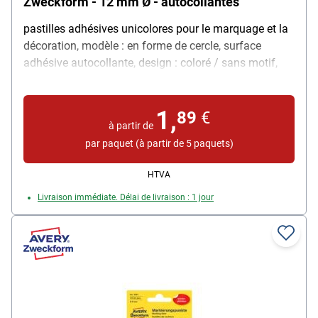
Zweckform - 12 mm Ø - autocollantes
pastilles adhésives unicolores pour le marquage et la
décoration, modèle : en forme de cercle, surface
adhésive autocollante, design : coloré / sans motif,
qualité du papier : opaque et blanchi sans chlore,
diamètre (Ø) : 12 mm, livraison : 5 feuilles avec 270
1,
pièces au total
89
€
à partir de
par paquet (à partir de 5 paquets)
HTVA
Livraison immédiate. Délai de livraison : 1 jour