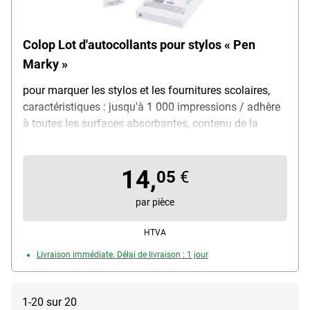
Colop Lot d'autocollants pour stylos « Pen
Marky »
pour marquer les stylos et les fournitures scolaires,
caractéristiques : jusqu'à 1 000 impressions / adhère
à toutes les surfaces absorbantes, contenu de la
livraison : PEN MARKY / 48 étiquettes colorées / lot
comprenant des pictogrammes et des lettres / pince à
14,
épiler
05
€
par pièce
HTVA
Livraison immédiate. Délai de livraison : 1 jour
1-20 sur 20