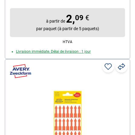
: opaques et blanchis sans chlore, contenu de la
livraison : 4 feuillets avec 96 points de marquage au
2,
total
09
€
à partir de
par paquet (à partir de 5 paquets)
HTVA
Livraison immédiate. Délai de livraison : 1 jour