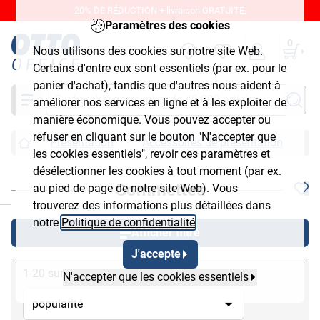
20% DE RÉDUCTION + livraison GRATUITE.
Paramètres des cookies
0
Nous utilisons des cookies sur notre site Web.
Certains d'entre eux sont essentiels (par ex. pour le
panier d'achat), tandis que d'autres nous aident à
Chercher
améliorer nos services en ligne et à les exploiter de
manière économique. Vous pouvez accepter ou
refuser en cliquant sur le bouton "N'accepter que
Présentation
Accessoires de présentation
G
les cookies essentiels", revoir ces paramètres et
désélectionner les cookies à tout moment (par ex.
Gommettes
au pied de page de notre site Web). Vous
chließen
trouverez des informations plus détaillées dans
notre
Politique de confidentialité
.
Afficher filtre
J'accepte
1-20 sur 20
N'accepter que les cookies essentiels