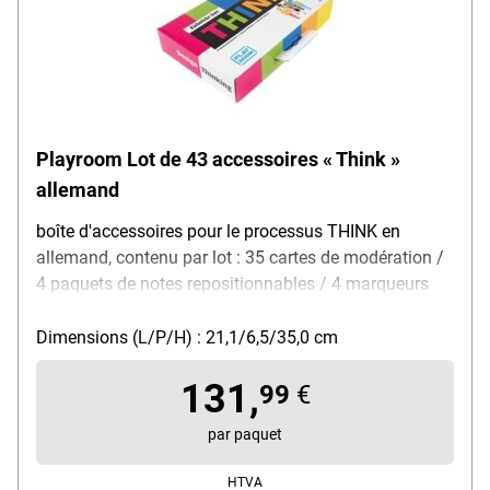
Playroom Lot de 43 accessoires « Think »
allemand
boîte d'accessoires pour le processus THINK en
allemand, contenu par lot : 35 cartes de modération /
4 paquets de notes repositionnables / 4 marqueurs
edding EcoLine (noir / rouge / bleu / vert), dimensions
de la boîte (L/P/H) : 211 / 65 / 350 mm, contenu de la
Dimensions (L/P/H) : 21,1/6,5/35,0 cm
livraison : 1x lot d'accessoires « Think » 43 pièces
131,
dans une boîte en carton
99
€
par paquet
HTVA