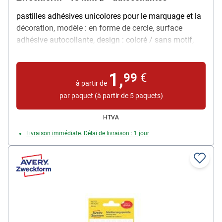
pastilles adhésives unicolores pour le marquage et la
décoration, modèle : en forme de cercle, surface
adhésive autocollante, design : coloré / sans motif,
qualité du papier : opaque et blanchi sans chlore,
diamètre (Ø) : 18 mm, livraison : 4 feuilles avec 96
1,
pastilles adhésives au total
99
€
à partir de
par paquet (à partir de 5 paquets)
HTVA
Livraison immédiate. Délai de livraison : 1 jour