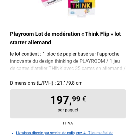
Playroom Lot de modération « Think Flip » lot
starter allemand
le lot contient : 1 bloc de papier basé sur l'approche
innovante du design thinking de PLAYROOM / 1 jeu
de cartes d'atelier THINK avec 35 cartes en allemand /
4 marqueurs edding EcoLine (noir, rouge, bleu et vert)
/ 4 paquets de notes repositionnables, contenu de la
Dimensions (L/P/H) : 21,1/9,8 cm
livraison : 1 lot de modération « Think Flip » lot starter
197,
dans une boîte en carton
99
€
par paquet
HTVA
Livraison directe par service de colis, env. 4 - 7 jours délai de