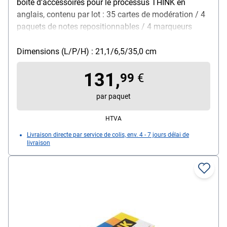
boîte d'accessoires pour le processus THINK en
anglais, contenu par lot : 35 cartes de modération / 4
paquets de notes repositionnables / 4 marqueurs
edding EcoLine (noir / rouge / bleu / vert), dimensions
de la boîte (L/P/H) : 211 / 65 / 350 mm, contenu de la
Dimensions (L/P/H) : 21,1/6,5/35,0 cm
livraison : 1x lot d'accessoires « Think » 43 pièces
131,
dans une boîte en carton
99
€
par paquet
HTVA
Livraison directe par service de colis, env. 4 - 7 jours délai de
livraison