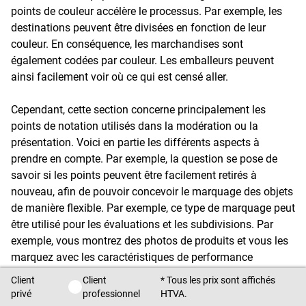
points de couleur accélère le processus. Par exemple, les
destinations peuvent être divisées en fonction de leur
couleur. En conséquence, les marchandises sont
également codées par couleur. Les emballeurs peuvent
ainsi facilement voir où ce qui est censé aller.
Cependant, cette section concerne principalement les
points de notation utilisés dans la modération ou la
présentation. Voici en partie les différents aspects à
prendre en compte. Par exemple, la question se pose de
savoir si les points peuvent être facilement retirés à
nouveau, afin de pouvoir concevoir le marquage des objets
de manière flexible. Par exemple, ce type de marquage peut
être utilisé pour les évaluations et les subdivisions. Par
exemple, vous montrez des photos de produits et vous les
marquez avec les caractéristiques de performance
respectives. Il en résulte des groupes de produits. Vous
Client
Client
* Tous les prix sont affichés
Client privé / Client professionnel
pouvez également pondérer les déclarations dans un
privé
professionnel
HTVA.