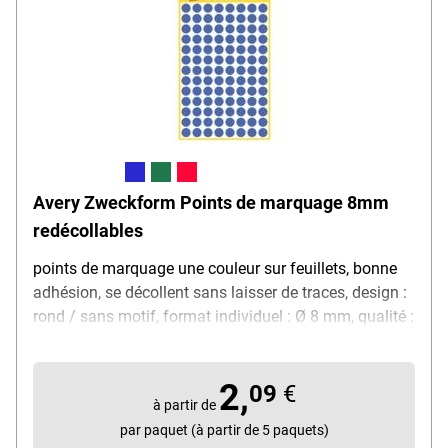
Avery Zweckform Points de marquage 8mm
redécollables
points de marquage une couleur sur feuillets, bonne
adhésion, se décollent sans laisser de traces, design :
rond / sans motif, format individuel : Ø 8 mm, qualité :
opaques et blanchis sans chlore, contenu de la
livraison : 4 feuillets avec 416 points de marquage au
2,
total
09
€
à partir de
par paquet (à partir de 5 paquets)