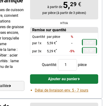
céramique
5,
29
€
à partir de
ues de cuisson
par pièce (à partir de 3 pièces)
re, convient
tations
HTVA
ures de graisse
Remise sur quantité
oses encore,
Quantité
par pièce
%
 lorsqu'elle
1x
*
par 1x
5,59 €
-
 lame
e la lame :
3x
*
par 3x
5,29 €
-5%
ier : acier
arités : lame
Quantité:
pièce
nu de la
Ajouter au panier
aillée
Délai de livraison env. 5 - 7 jours