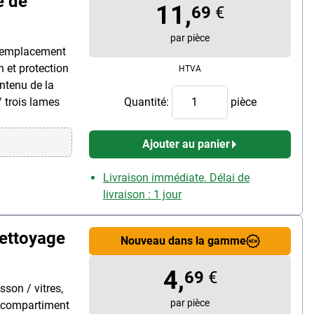
e de
11,
69
€
par pièce
, remplacement
n et protection
HTVA
ontenu de la
/ trois lames
Quantité:
pièce
Ajouter au panier
Livraison immédiate. Délai de
livraison : 1 jour
ettoyage
Nouveau dans la gamme
4,
69
€
son / vitres,
par pièce
e, compartiment