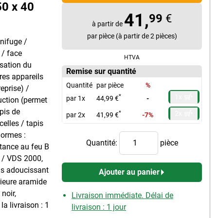
50 x 40
41,
99
€
à partir de
par pièce (à partir de 2 pièces)
gnifuge /
 / face
HTVA
isation du
Remise sur quantité
res appareils
Quantité
par pièce
%
reprise) /
1x
*
par 1x
44,99 €
-
uction (permet
apis de
2x
*
par 2x
41,99 €
-7%
celles / tapis
normes :
Quantité:
pièce
stance au feu B
2 / VDS 2000,
ans adoucissant
Ajouter au panier
érieure aramide
 noir,
Livraison immédiate. Délai de
a livraison : 1
livraison : 1 jour