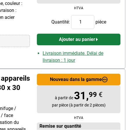
, couleur :
HTVA
vraison :
en acier
Quantité:
pièce
Ajouter au panier
Livraison immédiate. Délai de
livraison : 1 jour
 appareils
Nouveau dans la gamme
30 x 30
31,
99
€
à partir de
par pièce (à partir de 2 pièces)
gnifuge /
 / face
HTVA
isation du
Remise sur quantité
res appareils