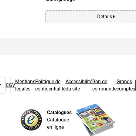
Détails
Mentions
Politique de
Accessibilité
Bon de
Grands
CGV
légales
confidentialité
du site
commande
comptes
 pays
Catalogues
Catalogue
en ligne