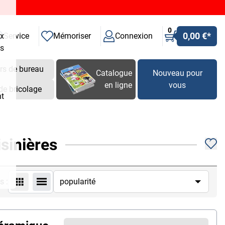
0
0,00 €
*
ux
Service
Mémoriser
Connexion
es
rs de bureau
Catalogue
Nouveau pour
en ligne
vous
de bricolage
nt
sinières
s :