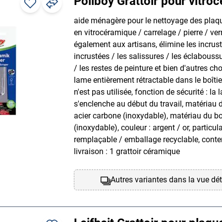
Poliboy Grattoir pour vitro
aide ménagère pour le nettoyage des plaq
en vitrocéramique / carrelage / pierre / ver
également aux artisans, élimine les incrus
incrustées / les salissures / les éclabouss
/ les restes de peinture et bien d'autres ch
lame entièrement rétractable dans le boîtier
n'est pas utilisée, fonction de sécurité : la
s'enclenche au début du travail, matériau d
acier carbone (inoxydable), matériau du boît
(inoxydable), couleur : argent / or, particul
remplaçable / emballage recyclable, conte
livraison : 1 grattoir céramique
Autres variantes dans la vue dét