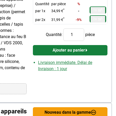
Quantité
par pièce
%
reprise) /
1x
*
par 1x
34,99 €
-
uction (permet
apis de
2x
*
par 2x
31,99 €
-9%
celles / tapis
normes :
Quantité:
pièce
stance au feu B
2 / VDS 2000,
ans
Ajouter au panier
au : face
e silicone,
Livraison immédiate. Délai de
cm, contenu de
livraison : 1 jour
 appareils
Nouveau dans la gamme