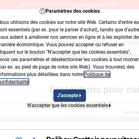
20% DE RÉDUCTION + livraison GRATUITE.
Paramètres des cookies
ous utilisons des cookies sur notre site Web. Certains d'entre e
ont essentiels (par ex. pour le panier d'achat), tandis que d'autr
ous aident à améliorer nos services en ligne et à les exploiter de
Bureautique
Présentation
Courrier
Mobilie
anière économique. Vous pouvez accepter ou refuser en
liquant sur le bouton "N'accepter que les cookies essentiels",
Nettoyage & hygiène
Équipement
Outils & magasin 
evoir ces paramètres et désélectionner les cookies à tout mome
par ex. au pied de page de notre site Web). Vous trouverez des
our cuisinières
nformations plus détaillées dans notre
Politique de
Button 2
Breadcrumb Flyout Button 3
onfidentialité
.
Protections pour cui
J'accepte
N'accepter que les cookies essentiels
Aperçu