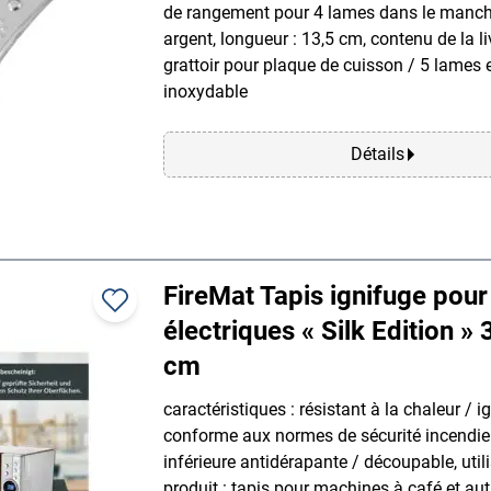
de rangement pour 4 lames dans le manche
argent, longueur : 13,5 cm, contenu de la li
grattoir pour plaque de cuisson / 5 lames 
inoxydable
Détails
FireMat Tapis ignifuge pour
électriques « Silk Edition » 
cm
caractéristiques : résistant à la chaleur / i
conforme aux normes de sécurité incendie
inférieure antidérapante / découpable, util
produit : tapis pour machines à café et aut