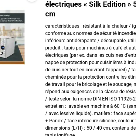
électriques « Silk Edition » 
cm
caractéristiques : résistant à la chaleur / i
conforme aux normes de sécurité incendie
inférieure antidérapante / découpable, util
produit : tapis pour machines à café et aut
électriques (par ex. dans les cuisines d'ent
nappe de protection pour cuisinières à ind
de cuisiner tout en couvrant l'appareil) / t
cheminée pour la protection contre les étin
de travail pour le bricolage et le soudage, 
répond aux exigences de la classe de rési
/ testé selon la norme DIN EN ISO 11925-
entretien : lavable en machine à 60 °C (s
/ avec lessive liquide), matière : face sup
+ Panox / face inférieure silicone, couleur :
dimensions (L/H) : 50 / 40 cm, contenu de l
tapis ignifuge