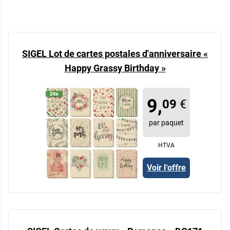
SIGEL Lot de cartes postales d'anniversaire «
Happy Grassy Birthday »
9,
09
€
par paquet
HTVA
Voir l‘offre