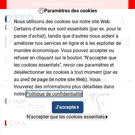
20% DE RÉDUCTION + livraison GRATUITE.
Paramètres des cookies
0
Nous utilisons des cookies sur notre site Web.
Certains d'entre eux sont essentiels (par ex. pour le
panier d'achat), tandis que d'autres nous aident à
Chercher
améliorer nos services en ligne et à les exploiter de
manière économique. Vous pouvez accepter ou
refuser en cliquant sur le bouton "N'accepter que
Courrier
Cartes toutes occasions
les cookies essentiels", revoir ces paramètres et
désélectionner les cookies à tout moment (par ex.
Cartes toutes occasions
au pied de page de notre site Web). Vous
ermer
trouverez des informations plus détaillées dans
notre
Politique de confidentialité
.
J'accepte
N'accepter que les cookies essentiels