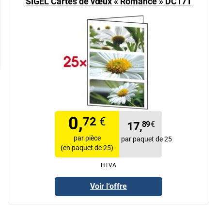
SIGEL Cartes de vœux « Romance » DC171
0,
72
€
17,
89
€
par pièce
par paquet de 25
(en paquet de 25)
HTVA
Voir l‘offre