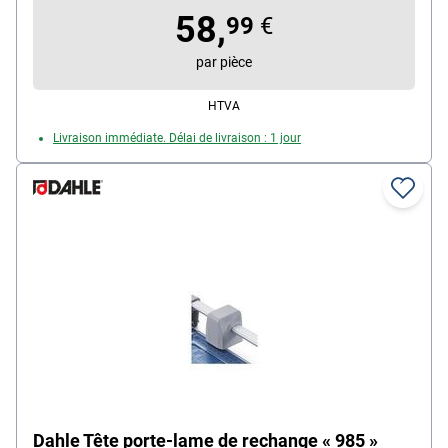
58,
Longueur de la coupe : 460 mm
99
€
Quadrillage avec différents formats : Oui
par pièce
HTVA
Livraison immédiate. Délai de livraison : 1 jour
Dahle Tête porte-lame de rechange « 985 »