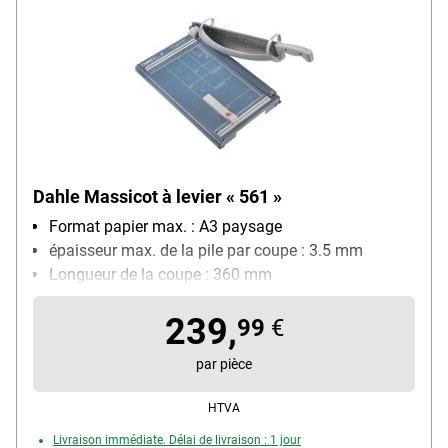
Dahle Massicot à levier « 561 »
Format papier max. : A3 paysage
épaisseur max. de la pile par coupe : 3.5 mm
Longueur de la coupe : 360 mm
Quadrillage avec différents formats : Oui
239,
Particularités : 2 angles gradués, inox Solinger
99
€
par pièce
HTVA
Livraison immédiate. Délai de livraison : 1 jour