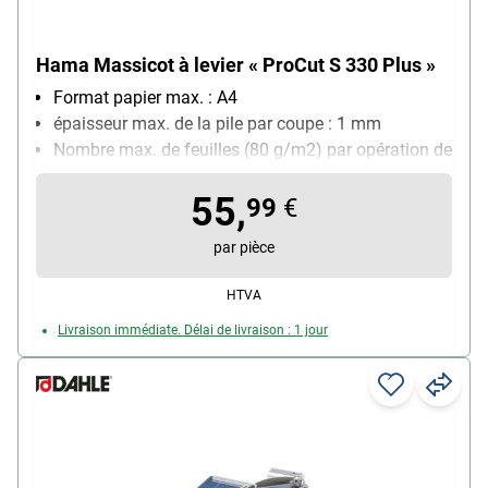
Hama Massicot à levier « ProCut S 330 Plus »
Format papier max. : A4
épaisseur max. de la pile par coupe : 1 mm
Nombre max. de feuilles (80 g/m2) par opération de
découpe : 10 feuille(s)
55,
Longueur de la coupe : 330 mm
99
€
Quadrillage avec différents formats : Oui
par pièce
HTVA
Livraison immédiate. Délai de livraison : 1 jour