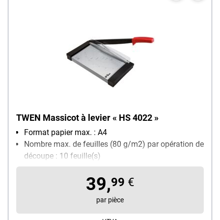
TWEN Massicot à levier « HS 4022 »
Format papier max. : A4
Nombre max. de feuilles (80 g/m2) par opération de
découpe : 10 feuille(s)
Quadrillage avec différents formats : Oui
39,
99
€
par pièce