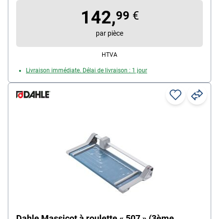
Quadrillage avec différents formats : Oui
142,
Particularités : 2 angles gradués, inox Solinger
99
€
par pièce
HTVA
Livraison immédiate. Délai de livraison : 1 jour
Dahle Massicot à roulette « 507 » (3ème