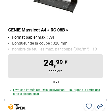
GENIE Massicot A4 « RC 08B »
Format papier max. : A4
Longueur de la coupe : 320 mm
nombre de feuilles max. par coupe (80g/m²) : 10
feuille(s)
24,
Quadrillage avec différents formats : Oui
99
€
Particularités : pieds en caoutchouc antidérapants /
par pièce
formats et mesures d'angle imprimés / rail de
pression transparent
HTVA
Livraison immédiate. Délai de livraison : 1 jour (dans la limite des
stocks disponibles)