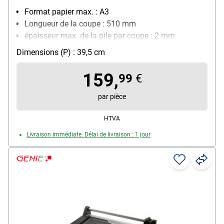
Format papier max. : A3
Longueur de la coupe : 510 mm
épaisseur max. de la pile par coupe : 2 mm
nombre de feuilles max. par coupe (80g/m²) : 20
Dimensions (P) : 39,5 cm
feuille(s)
Quadrillage avec différents formats : Oui
159,
99
€
par pièce
HTVA
Livraison immédiate. Délai de livraison : 1 jour