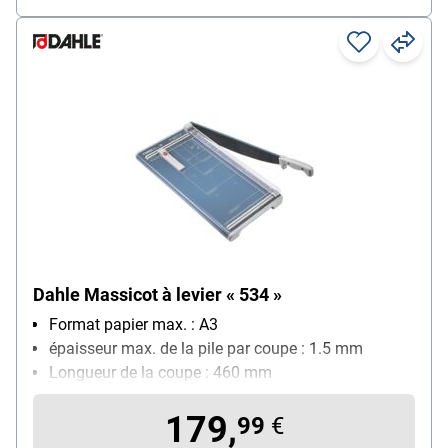
Dahle Massicot à levier « 534 »
Format papier max. : A3
épaisseur max. de la pile par coupe : 1.5 mm
Longueur de la coupe : 460 mm
Quadrillage avec différents formats : Oui
179,
Particularités : 2 équerres avec graduation en cm et
99
€
DIN, acier Solingen