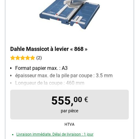
Dahle Massicot à levier « 868 »
(2)
Format papier max. : A3
épaisseur max. de la pile par coupe : 3.5 mm
Longueur de la coupe : 460 mm
Quadrillage avec différents formats : Oui
555,
Particularités : 2 butées latérales, lame en acier
00
€
spécial de Solinger, table de coupe, faisceau laser
par pièce
HTVA
Livraison immédiate. Délai de livraison : 1 jour