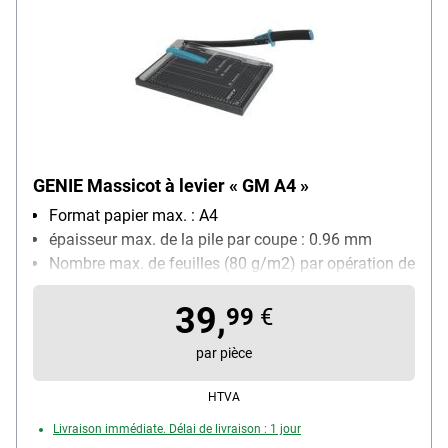
GENIE Massicot à levier « GM A4 »
Format papier max. : A4
épaisseur max. de la pile par coupe : 0.96 mm
Nombre max. de feuilles (80 g/m2) par opération de
découpe : 12 feuille(s)
39,
Longueur de la coupe : 320 mm
99
€
Quadrillage avec différents formats : Oui
par pièce
HTVA
Livraison immédiate. Délai de livraison : 1 jour