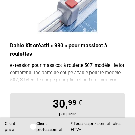
Dahle Kit créatif « 980 » pour massicot à
roulettes
extension pour massicot à roulette 507, modèle : le lot
comprend une barre de coupe / table pour le modèle
507, 3 têtes de coupe pour plier et perforer, couleur :
gris
30,
99
€
par pièce
Client
Client
* Tous les prix sont affichés
Client privé / Client professionnel
HTVA
privé
professionnel
HTVA.