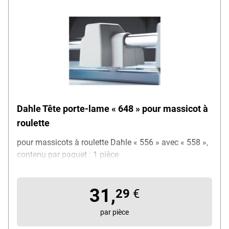
Dahle Tête porte-lame « 648 » pour massicot à
roulette
pour massicots à roulette Dahle « 556 » avec « 558 »,
contenu par paquet : 1 pièce
31,
29
€
par pièce