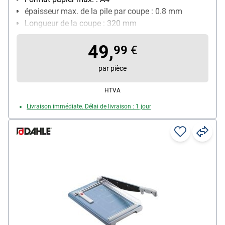
épaisseur max. de la pile par coupe : 0.8 mm
Longueur de la coupe : 320 mm
Quadrillage avec différents formats : Oui
49,
Particularités : coins arrondis et pieds en
99
€
caoutchouc antidérapants
par pièce
HTVA
Livraison immédiate. Délai de livraison : 1 jour