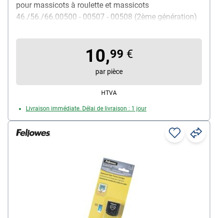
pour massicots à roulette et massicots
46./56./66.00500 - 00507 - 00508 (2ème génération)
10,
99
€
par pièce
HTVA
Livraison immédiate. Délai de livraison : 1 jour