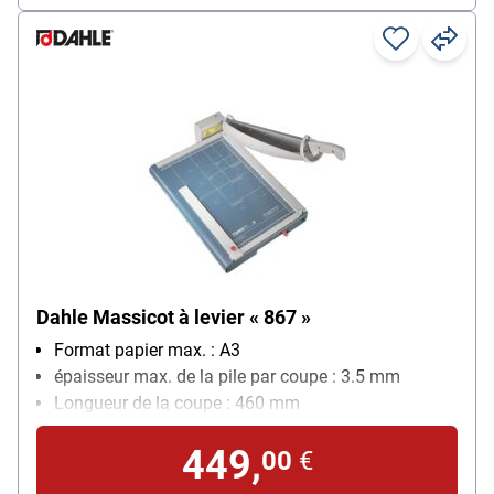
Dahle Massicot à levier « 867 »
Format papier max. : A3
épaisseur max. de la pile par coupe : 3.5 mm
Longueur de la coupe : 460 mm
Quadrillage avec différents formats : Oui
449,
Particularités : 2 angles gradués, inox Solinger
00
€