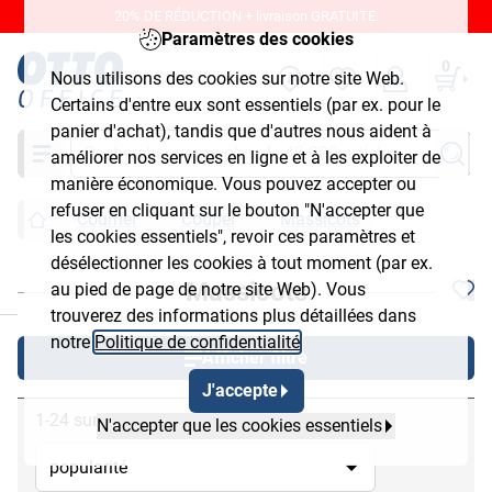
20% DE RÉDUCTION + livraison GRATUITE.
Paramètres des cookies
0
Nous utilisons des cookies sur notre site Web.
Certains d'entre eux sont essentiels (par ex. pour le
panier d'achat), tandis que d'autres nous aident à
Chercher
améliorer nos services en ligne et à les exploiter de
manière économique. Vous pouvez accepter ou
refuser en cliquant sur le bouton "N'accepter que
Courrier
Couper
Massicots
les cookies essentiels", revoir ces paramètres et
désélectionner les cookies à tout moment (par ex.
Massicots
au pied de page de notre site Web). Vous
chließen
trouverez des informations plus détaillées dans
notre
Politique de confidentialité
.
Afficher filtre
J'accepte
1-24 sur 47
N'accepter que les cookies essentiels