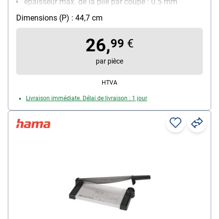
épaisseur max. de la pile par coupe : 0.5 mm
nombre de feuilles max. par coupe (80g/m²) : 5
Dimensions (P) : 44,7 cm
feuille(s)
Quadrillage avec différents formats : Oui
26,
99
€
Particularités : graduation pour découper aux
formats analogiques et numériques ainsi que les
par pièce
pochettes pour CD/DVD
HTVA
Livraison immédiate. Délai de livraison : 1 jour