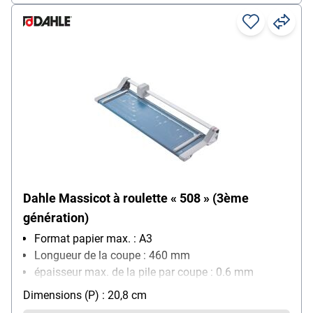
Dahle Massicot à roulette « 508 » (3ème
génération)
Format papier max. : A3
Longueur de la coupe : 460 mm
épaisseur max. de la pile par coupe : 0.6 mm
nombre de feuilles max. par coupe (80g/m²) : 6
Dimensions (P) : 20,8 cm
feuille(s)