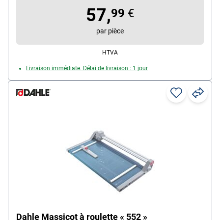
Quadrillage avec différents formats : Oui
57,
99
€
Particularités : règle transparente, 2 équerres
graduées en cm
par pièce
HTVA
Livraison immédiate. Délai de livraison : 1 jour
Dahle Massicot à roulette « 552 »