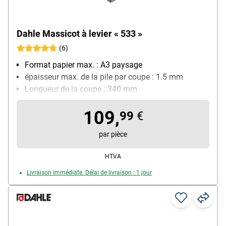
Dahle Massicot à levier « 533 »
(6)
Format papier max. : A3 paysage
épaisseur max. de la pile par coupe : 1.5 mm
Longueur de la coupe : 340 mm
Quadrillage avec différents formats : Oui
109,
Particularités : 2 équerres avec graduation en cm et
99
€
DIN, acier Solingen
par pièce
HTVA
Livraison immédiate. Délai de livraison : 1 jour