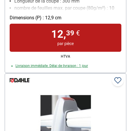
Longueur de la coupe : 300 mm
nombre de feuilles max. par coupe (80g/m²) : 10
feuille(s)
Dimensions (P) : 12,9 cm
Quadrillage avec différents formats : Non
12,
39
€
par pièce
HTVA
Livraison immédiate. Délai de livraison : 1 jour