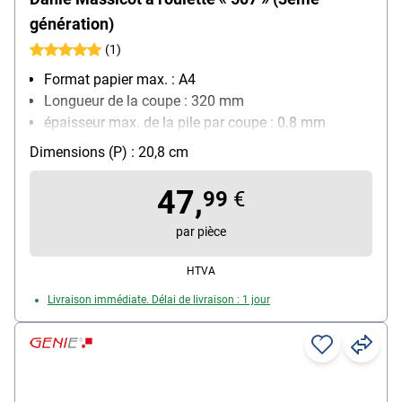
génération)
(1)
Format papier max. : A4
Longueur de la coupe : 320 mm
épaisseur max. de la pile par coupe : 0.8 mm
nombre de feuilles max. par coupe (80g/m²) : 8
Dimensions (P) : 20,8 cm
feuille(s)
Quadrillage avec différents formats : Oui
47,
99
€
par pièce
HTVA
Livraison immédiate. Délai de livraison : 1 jour