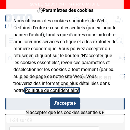
20% DE RÉDUCTION + livraison GRATUITE.
Paramètres des cookies
0
Nous utilisons des cookies sur notre site Web.
Certains d'entre eux sont essentiels (par ex. pour le
panier d'achat), tandis que d'autres nous aident à
Chercher
améliorer nos services en ligne et à les exploiter de
manière économique. Vous pouvez accepter ou
refuser en cliquant sur le bouton "N'accepter que
Mobiliers de bureau
Meubles en acier
Acces
les cookies essentiels", revoir ces paramètres et
désélectionner les cookies à tout moment (par ex.
Accessoires pour meubles en
au pied de page de notre site Web). Vous
chließen
trouverez des informations plus détaillées dans
acier
notre
Politique de confidentialité
.
J'accepte
Afficher filtre
N'accepter que les cookies essentiels
1-24 sur 69