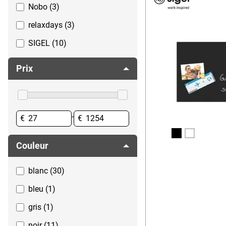
Tableaux blancs mobiles
Nobo (3)
Vidéoprojecteurs & écrans
Tableaux blancs petit
relaxdays (3)
SIGEL (10)
Prix
-
€
€
Couleur
blanc (30)
bleu (1)
gris (1)
noir (11)