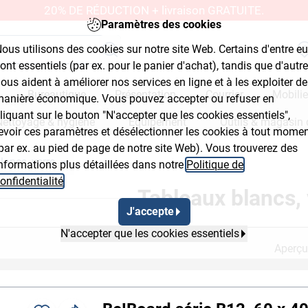
20% DE RÉDUCTION + livraison GRATUITE.
Paramètres des cookies
ous utilisons des cookies sur notre site Web. Certains d'entre e
ont essentiels (par ex. pour le panier d'achat), tandis que d'autr
ous aident à améliorer nos services en ligne et à les exploiter de
Bureautique
Présentation
Courrier
Mobilie
anière économique. Vous pouvez accepter ou refuser en
liquant sur le bouton "N'accepter que les cookies essentiels",
Nettoyage & hygiène
Équipement
Outils & magasin 
evoir ces paramètres et désélectionner les cookies à tout mome
par ex. au pied de page de notre site Web). Vous trouverez des
lancs, verre
nformations plus détaillées dans notre
Politique de
ut Button 2
Breadcrumb Flyout Button 3
onfidentialité
.
Tableaux blancs, 
J'accepte
N'accepter que les cookies essentiels
Aperçu