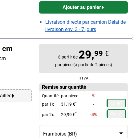
Ajouter au panier
Livraison directe par camion Délai de
livraison env. 3 - 7 jours
5 cm
29,
99
€
à partir de
 cm
par pièce (à partir de 2 pièces)
HTVA
Remise sur quantité
aillée
Quantité
par pièce
%
1x
*
par 1x
31,19 €
-
2x
*
par 2x
29,99 €
-4%