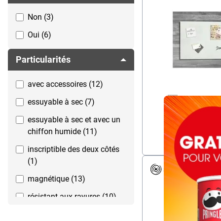
50 x 50 cm (1)
Non (3)
60 x 40 cm (1)
Oui (6)
60 x 45 cm (1)
Particularités
90 x 175 cm (1)
avec accessoires (12)
Overlay
essuyable à sec (7)
essuyable à sec et avec un
chiffon humide (11)
inscriptible des deux côtés
(1)
magnétique (13)
résistant aux rayures (10)