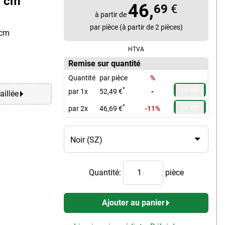
0 cm
46,
69
€
à partir de
par pièce (à partir de 2 pièces)
 cm
HTVA
Remise sur quantité
Quantité
par pièce
%
1x
*
par 1x
52,49 €
-
aillée
2x
*
par 2x
46,69 €
-11%
Quantité:
pièce
Ajouter au panier