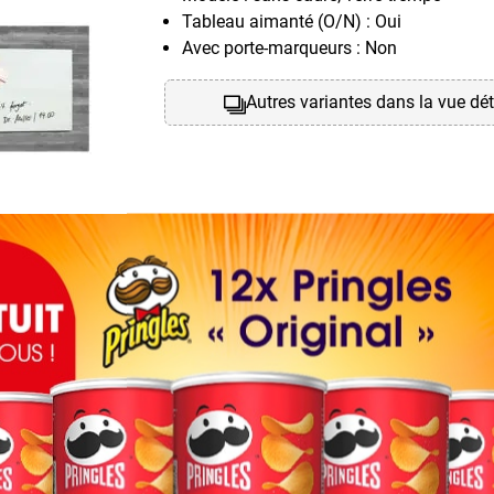
Tableau aimanté (O/N) : Oui
Avec porte-marqueurs : Non
Autres variantes dans la vue dét
Sigel Artverum, 100 x 100 
dimensions du tableau (L x H) : 100 x 
Modèle : sans cadre, verre trempé
Tableau aimanté (O/N) : Oui