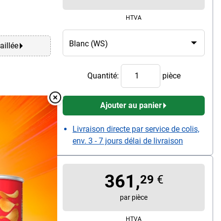
HTVA
aillée
Quantité:
pièce
Ajouter au panier
Overlay Fermer
Livraison directe par service de colis,
env. 3 - 7 jours délai de livraison
cm
361,
29
€
100 cm
par pièce
HTVA