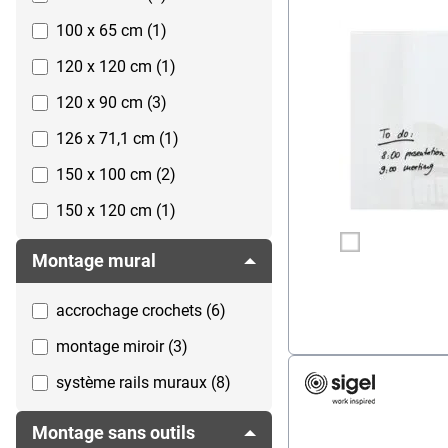
100 x 65 cm (1)
120 x 120 cm (1)
120 x 90 cm (3)
126 x 71,1 cm (1)
150 x 100 cm (2)
150 x 120 cm (1)
180 x 120 cm (1)
Montage mural
188,3 x 105,9 cm (1)
accrochage crochets (6)
200 x 100 cm (2)
montage miroir (3)
200 x 120 cm (1)
système rails muraux (8)
240 x 120 cm (1)
40 x 40 cm (1)
Montage sans outils