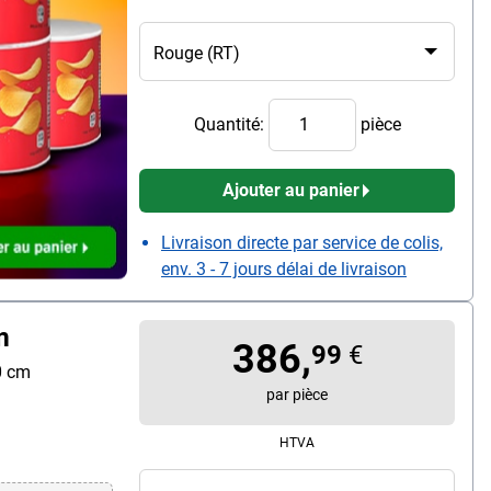
aillée
Quantité:
pièce
Ajouter au panier
Livraison directe par service de colis,
env. 3 - 7 jours délai de livraison
m
386,
99
€
0 cm
par pièce
HTVA