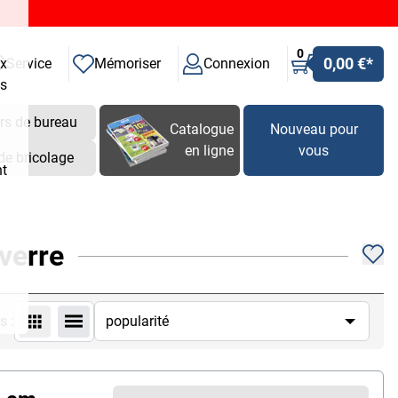
0
0,00 €
*
ux
Service
Mémoriser
Connexion
es
rs de bureau
Catalogue
Nouveau pour
en ligne
vous
de bricolage
nt
verre
s :