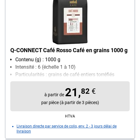
Q-CONNECT Café Rosso Café en grains 1000 g
Contenu (g) : 1000 g
Intensité : 6 (échelle 1 à 10)
Particularités : grains de café entiers torréfiés
lentement / combine le goût et l'acidité du grain
21,
Arabica avec le goût plus prononcé et la crème du
82
€
à partir de
grain Robusta / convient aux machines à café
par pièce (à partir de 3 pièces)
automatiques
Sorte de café : Grains Arabica et Robusta
HTVA
Livraison directe par service de colis, env. 2 - 3 jours délai de
livraison