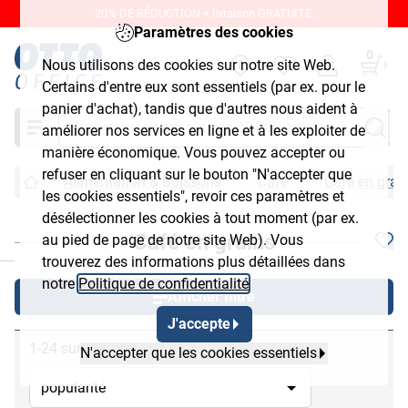
20% DE RÉDUCTION + livraison GRATUITE.
Paramètres des cookies
0
Nous utilisons des cookies sur notre site Web.
Certains d'entre eux sont essentiels (par ex. pour le
panier d'achat), tandis que d'autres nous aident à
Chercher
améliorer nos services en ligne et à les exploiter de
manière économique. Vous pouvez accepter ou
refuser en cliquant sur le bouton "N'accepter que
Alimentation & Boissons
Café
Café en grai
les cookies essentiels", revoir ces paramètres et
désélectionner les cookies à tout moment (par ex.
Café en grains
au pied de page de notre site Web). Vous
chließen
trouverez des informations plus détaillées dans
notre
Politique de confidentialité
.
Afficher filtre
J'accepte
1-24 sur 36
N'accepter que les cookies essentiels