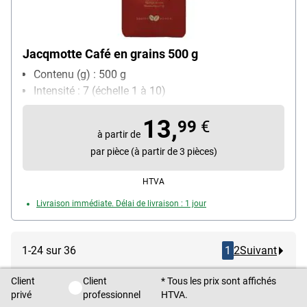
Jacqmotte Café en grains 500 g
Contenu (g) : 500 g
Intensité : 7 (échelle 1 à 10)
13,
99
€
à partir de
par pièce (à partir de 3 pièces)
HTVA
Livraison immédiate. Délai de livraison : 1 jour
1-24 sur 36
1
2
Suivant
Client
Client
* Tous les prix sont affichés
Client privé / Client professionnel
privé
professionnel
HTVA.