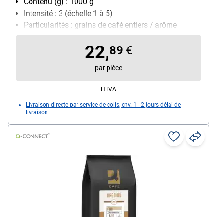
Contenu (g) : 1000 g
Intensité : 3 (échelle 1 à 5)
Particularités : grains de café entiers / arôme
onctueux / torréfaction douce / base idéale pour
22,
toutes les spécialités de café typiques telles que
89
€
l'espresso, le cappuccino, le latte macchiato ou le
par pièce
café crème
Sorte de café : Grains Arabica et Robusta
HTVA
Livraison directe par service de colis, env. 1 - 2 jours délai de
livraison