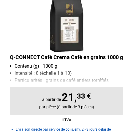
Q-CONNECT Café Crema Café en grains 1000 g
Contenu (g) : 1000 g
Intensité : 8 (échelle 1 à 10)
Particularités : grains de café entiers torréfiés
lentement / combine le goût et l'acidité du grain
21,
Arabica avec le goût plus prononcé et la crème du
33
€
à partir de
grain Robusta / convient aux machines à café
par pièce (à partir de 3 pièces)
automatiques
Sorte de café : Grains Arabica et Robusta
HTVA
Livraison directe par service de colis, env. 2 - 3 jours délai de