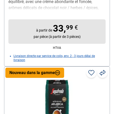
équilibré, avec une crème abondante et foncée,
arômes délicats de chocolat noir / herbes / épices,
contenu : 1000 g
33,
99
€
à partir de
par pièce (à partir de 3 pièces)
HTVA
Livraison directe par service de colis, env. 2 - 3 jours délai de
livraison
Nouveau dans la gamme