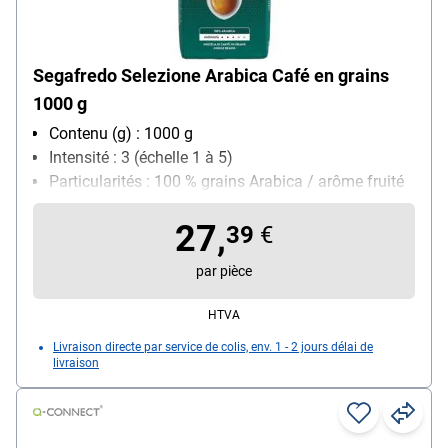
Segafredo Selezione Arabica Café en grains
1000 g
Contenu (g) : 1000 g
Intensité : 3 (échelle 1 à 5)
Particularités : 100 % grains Arabica / arôme fruité
et floral / torréfaction moyenne / corps
27,
moyennement corsé / idéal pour une préparation
39
€
dans une machine à espresso automatique
par pièce
Sorte de café : Grains Arabica
HTVA
Livraison directe par service de colis, env. 1 - 2 jours délai de
livraison