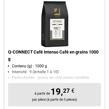
Q-CONNECT Café Intenso Café en grains 1000
g
Contenu (g) : 1000 g
Intensité : 9 (échelle 1 à 10)
Particularités : grains de café entiers torréfiés
lentement / combine le goût et l'acidité du grain
19,
Arabica avec le goût plus prononcé et la crème du
27
€
à partir de
grain Robusta / convient aux machines à café
par pièce (à partir de 3 pièces)
automatiques
Sorte de café : Grains Arabica et Robusta