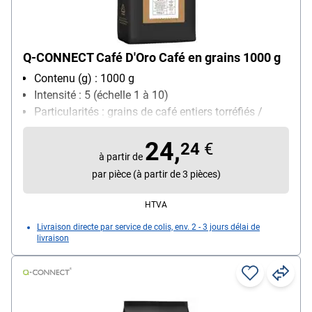
Q-CONNECT Café D'Oro Café en grains 1000 g
Contenu (g) : 1000 g
Intensité : 5 (échelle 1 à 10)
Particularités : grains de café entiers torréfiés /
torréfaction lente / adaptés aux machines à café
24,
automatiques
24
€
à partir de
Sorte de café : Grains Arabica et Robusta
par pièce (à partir de 3 pièces)
Torréfaction : 5 (échelle 1 à 10)
HTVA
Livraison directe par service de colis, env. 2 - 3 jours délai de
livraison