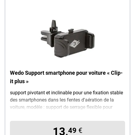
Wedo Support smartphone pour voiture « Clip-
it plus »
support pivotant et inclinable pour une fixation stable
des smartphones dans les fentes d'aération de la
voiture, modèle : support de serrage flexible pour
appareils de 4 à 6 pouces, poignée soft-touch avec
mécanisme à cliquet, avec bouton Quick-Out pour un
13,
retrait rapide, rotule à 360° pour un angle de vision et
49
€