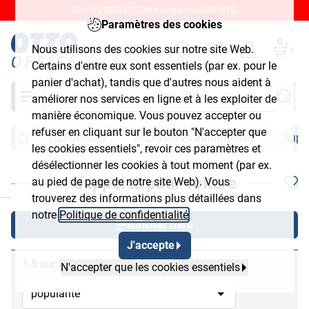
20% DE RÉDUCTION + livraison GRATUITE.
Paramètres des cookies
0
Nous utilisons des cookies sur notre site Web.
Certains d'entre eux sont essentiels (par ex. pour le
panier d'achat), tandis que d'autres nous aident à
Chercher
améliorer nos services en ligne et à les exploiter de
manière économique. Vous pouvez accepter ou
refuser en cliquant sur le bouton "N'accepter que
Équipement
Accessoires automobiles
Suppo
les cookies essentiels", revoir ces paramètres et
désélectionner les cookies à tout moment (par ex.
Supports pour voiture
au pied de page de notre site Web). Vous
chließen
trouverez des informations plus détaillées dans
notre
Politique de confidentialité
.
Afficher filtre
J'accepte
1-5 sur 5
N'accepter que les cookies essentiels