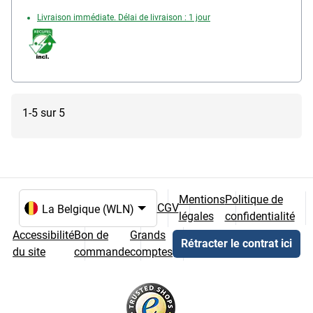
Livraison immédiate. Délai de livraison : 1 jour
1-5 sur 5
Mentions
Politique de
CGV
légales
confidentialité
Choix de la langue et du pays
Accessibilité
Bon de
Grands
Rétracter le contrat ici
du site
commande
comptes