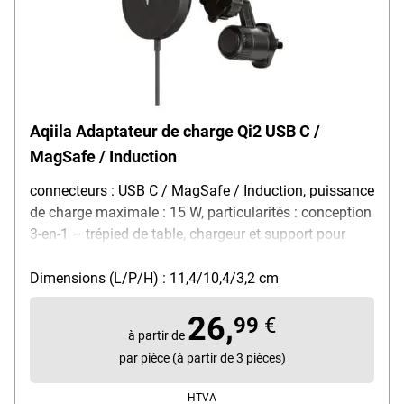
Aqiila Adaptateur de charge Qi2 USB C /
MagSafe / Induction
connecteurs : USB C / MagSafe / Induction, puissance
de charge maximale : 15 W, particularités : conception
3-en-1 – trépied de table, chargeur et support pour
voiture / aimant puissant / charge rapide Qi2, couleur
: noir, dimensions, cm (L/P/H) : 11,4/10,4/3,2, contenu
Dimensions (L/P/H) : 11,4/10,4/3,2 cm
de la livraison : adaptateur de charge / support voiture
26,
pivotant à 360° / manuel d'utilisation
99
€
à partir de
par pièce (à partir de 3 pièces)
HTVA