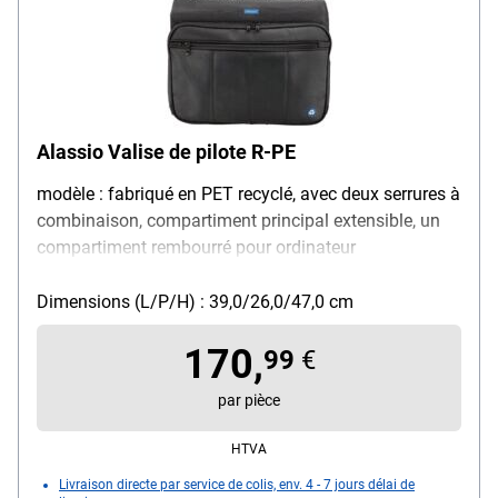
Alassio Valise de pilote R-PE
modèle : fabriqué en PET recyclé, avec deux serrures à
combinaison, compartiment principal extensible, un
compartiment rembourré pour ordinateur
portable/tablette, pochette A4, divers compartiments
zippés, barre télescopique pour trolley et poignée,
Dimensions (L/P/H) : 39,0/26,0/47,0 cm
couleur : noir, dimensions (L/P/H) : 39 / 26 / 47 cm,
170,
contenu de la livraison : 1x valise de pilote
99
€
par pièce
HTVA
Livraison directe par service de colis, env. 4 - 7 jours délai de