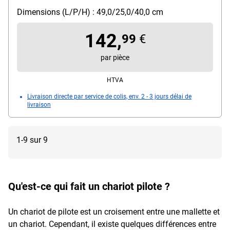
télescopique et roulettes légères en caoutchouc
Dimensions (L/P/H) : 49,0/25,0/40,0 cm
Matière : cuir
Dimensions intérieures : 44,5/22/34 cm
142,
99
€
Poids : 4 kg
par pièce
HTVA
Livraison directe par service de colis, env. 2 - 3 jours délai de
livraison
1-9 sur 9
Qu'est-ce qui fait un chariot pilote ?
Un chariot de pilote est un croisement entre une mallette et
un chariot. Cependant, il existe quelques différences entre