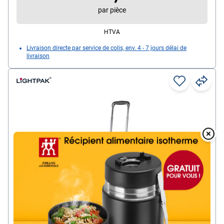
Matière : aluminium
par pièce
Dimensions intérieures : 45/23/35 cm
HTVA
Poids : 4.6 kg
Livraison directe par service de colis, env. 4 - 7 jours délai de
livraison
Overlay
Over
Lightpak Trolley business ordinateur portable «
RPET » en matériau recyclé