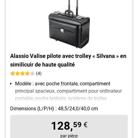
Alassio Valise pilote avec trolley « Silvana » en
similicuir de haute qualité
(4)
Modèle : avec poche frontale, compartiment
principal spacieux, compartiment pour ordinateur
portable, poche latérale, système de trolley
télescopique et 2 roulettes légères caoutchoutées
Dimensions (L/P/H) : 48,5/24,0/40,0 cm
Matière : similicuir
Dimensions intérieures : 44/22/34 cm
128,
59
€
Poids : 3.9 kg
par pièce