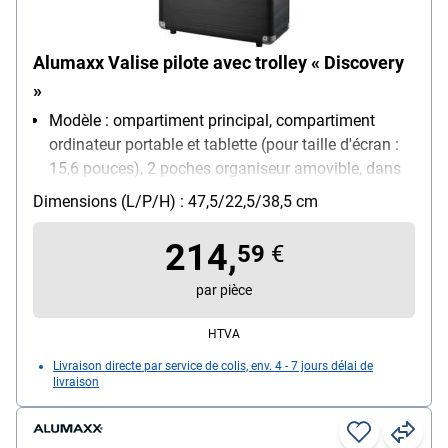
Alumaxx Valise pilote avec trolley « Discovery
»
Modèle : ompartiment principal, compartiment
ordinateur portable et tablette (pour taille d'écran :
15,6 pouces), 2 poches organiseur amovible, dans
le couvercle : 4 compartiments pour cartes de visite,
Dimensions (L/P/H) : 47,5/22,5/38,5 cm
1 compartiment pour cartes SD, 2 boucles stylos,
compartiment filet pour câble, 3 boucles élastiques,
214,
59
€
système télescopique blocable, poignée
ergonomique
par pièce
Matière : aluminium
HTVA
Dimensions intérieures : 46/21/35,5 cm
Poids : 4.2 kg
Livraison directe par service de colis, env. 4 - 7 jours délai de
livraison