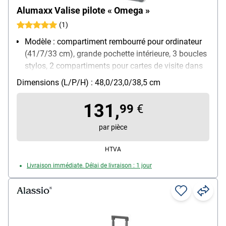
Alumaxx Valise pilote « Omega »
(1)
Modèle : compartiment rembourré pour ordinateur
(41/7/33 cm), grande pochette intérieure, 3 boucles
stylos, 2 compartiments pour cartes de visite dans
le couvercle, poignée télescopique blocable, poignée
Dimensions (L/P/H) : 48,0/23,0/38,5 cm
heavy duty
Matière : aluminium lisse
131,
99
€
Dimensions intérieures : 46,5 / 17,5 / 35,5 cm
Poids : 4.02 kg
par pièce
HTVA
Livraison immédiate. Délai de livraison : 1 jour