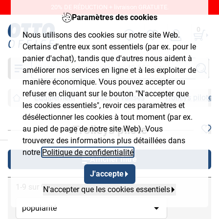
20% DE RÉDUCTION + livraison GRATUITE.
Paramètres des cookies
0
Nous utilisons des cookies sur notre site Web.
Certains d'entre eux sont essentiels (par ex. pour le
panier d'achat), tandis que d'autres nous aident à
Chercher
améliorer nos services en ligne et à les exploiter de
manière économique. Vous pouvez accepter ou
refuser en cliquant sur le bouton "N'accepter que
Équipement
Sacs & valises
Trolleys pilote
les cookies essentiels", revoir ces paramètres et
désélectionner les cookies à tout moment (par ex.
Trolleys pilote
au pied de page de notre site Web). Vous
chließen
trouverez des informations plus détaillées dans
notre
Politique de confidentialité
.
Afficher filtre
J'accepte
1-9 sur 9
N'accepter que les cookies essentiels