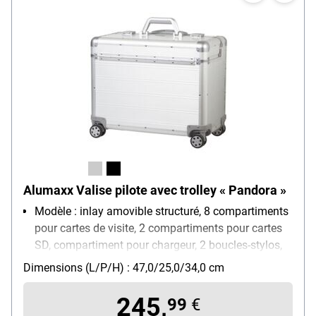
Alumaxx Valise pilote avec trolley « Pandora »
Modèle : inlay amovible structuré, 8 compartiments
pour cartes de visite, 2 compartiments pour cartes
SD, compartiment pour chargeur, 2 boucles-stylos,
poche filet, compartiment pour GSM, compartiment
Dimensions (L/P/H) : 47,0/25,0/34,0 cm
tablette (14 pouces), deux pochettes organiseur
amovibles, dans le couvercle, 4 compartiments pour
245,
99
€
cartes de visite, deux compartiments pour cartes SD