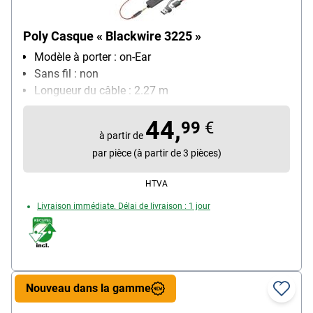
Poly Casque « Blackwire 3225 »
Modèle à porter : on-Ear
Sans fil : non
Longueur du câble : 2.27 m
Ports : USB-C, Casque Jack 3,5 mm
44,
fonctionnalités : Réduction active du bruit, Arceau
99
€
à partir de
réglable, Prise/fin d'appel, Réglage du volume,
par pièce (à partir de 3 pièces)
Micro réglable, Mode silencieux
Particularités : Skype for Business / Avaya / Cisco
HTVA
Jabber
Livraison immédiate. Délai de livraison : 1 jour
Nouveau dans la gamme