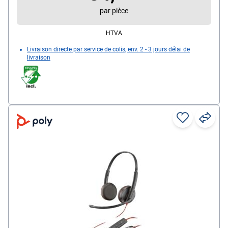
Réglage du volume, Micro réglable, Mode silencieux
par pièce
Particularités : certifié pour Microsoft Teams et
Skype Entreprise
HTVA
Livraison directe par service de colis, env. 2 - 3 jours délai de
livraison