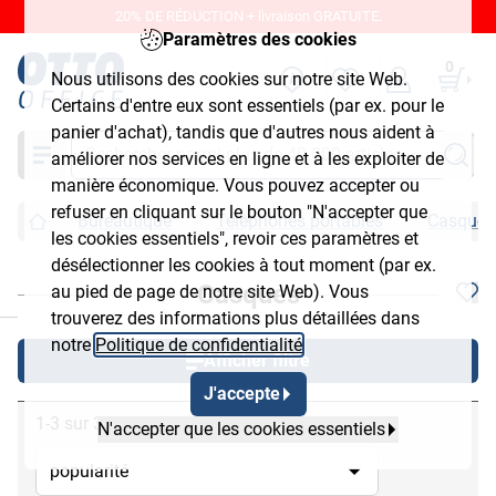
20% DE RÉDUCTION + livraison GRATUITE.
Paramètres des cookies
0
Nous utilisons des cookies sur notre site Web.
Certains d'entre eux sont essentiels (par ex. pour le
panier d'achat), tandis que d'autres nous aident à
Chercher
améliorer nos services en ligne et à les exploiter de
manière économique. Vous pouvez accepter ou
refuser en cliquant sur le bouton "N'accepter que
Bureautique
Téléphones portables
Casques
les cookies essentiels", revoir ces paramètres et
désélectionner les cookies à tout moment (par ex.
Casques
au pied de page de notre site Web). Vous
chließen
trouverez des informations plus détaillées dans
notre
Politique de confidentialité
.
Afficher filtre
J'accepte
1-3 sur 3
N'accepter que les cookies essentiels