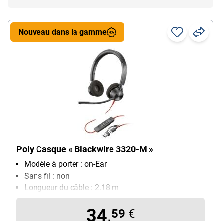
Nouveau dans la gamme
Poly Casque « Blackwire 3320-M »
Modèle à porter : on-Ear
Sans fil : non
Longueur du câble : 2.18 m
Ports : USB-C
34,
fonctionnalités : Arceau réglable, Prise/fin d'appel,
59
€