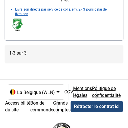
HTVA
Livraison directe par service de colis, env. 2 - 3 jours délai de
livraison
1-3 sur 3
Mentions
Politique de
CGV
légales
confidentialité
Choix de la langue et du pays
Accessibilité
Bon de
Grands
Rétracter le contrat ici
du site
commande
comptes