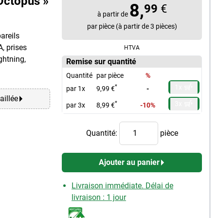
Octopus »
8,
99
€
à partir de
par pièce (à partir de 3 pièces)
areils
A, prises
HTVA
ghtning,
Remise sur quantité
Quantité
par pièce
%
1x
*
par 1x
9,99 €
-
aillée
3x
*
par 3x
8,99 €
-10%
Quantité:
pièce
Ajouter au panier
Livraison immédiate. Délai de
livraison : 1 jour