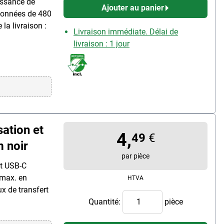
issance de
Ajouter au panier
 données de 480
la livraison :
Livraison immédiate. Délai de
livraison : 1 jour
ation et
4,
49
€
 noir
par pièce
nt USB-C
 max. en
HTVA
ux de transfert
Quantité:
pièce