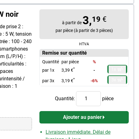
W noir
3,
19
€
à partir de
de prise 2 :
par pièce (à partir de 3 pièces)
: 5 W, tension
trée : 100 - 240
HTVA
e smartphones
Remise sur quantité
 cm (L/P/H) :
Quantité
par pièce
%
rticularités :
1x
*
par 1x
3,39 €
-
espaces
urintensité /
3x
*
par 3x
3,19 €
-6%
aison : 1
Quantité:
pièce
Ajouter au panier
Livraison immédiate. Délai de