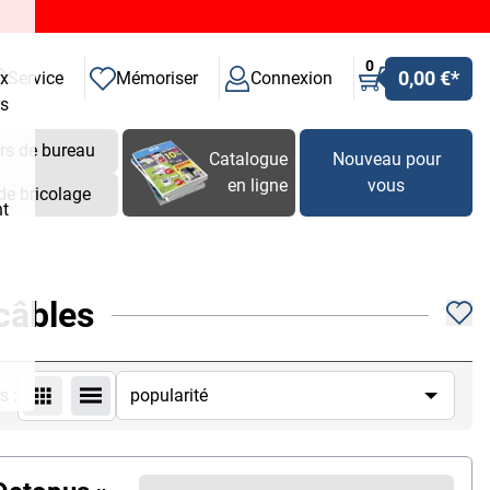
0
0,00 €
*
ux
Service
Mémoriser
Connexion
es
rs de bureau
Catalogue
Nouveau pour
en ligne
vous
de bricolage
nt
câbles
s :