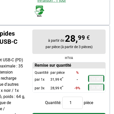
livraison : 1 jour
apides
28,
99
€
 USB-C
à partir de
par pièce (à partir de 3 pièces)
HTVA
 et USB-C (PD)
Remise sur quantité
maximale : 35
 tension
Quantité
par pièce
%
: recharge
1x
*
par 1x
31,99 €
-
ue d'autres
3x
*
par 3x
28,99 €
-9%
x noir / 1x
, poids : 64 g,
ique de
Quantité:
pièce
e /