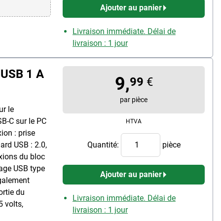
Ajouter au panier
Livraison immédiate. Délai de
livraison : 1 jour
 USB 1 A
9,
99
€
par pièce
ur le
B-C sur le PC
HTVA
ion : prise
ard USB : 2.0,
Quantité:
pièce
xions du bloc
plage USB type
Ajouter au panier
également
ortie du
Livraison immédiate. Délai de
5 volts,
livraison : 1 jour