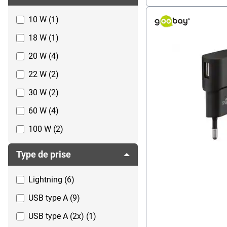
10 W (1)
18 W (1)
20 W (4)
22 W (2)
30 W (2)
60 W (4)
100 W (2)
240 W (3)
Type de prise
Lightning (6)
USB type A (9)
USB type A (2x) (1)