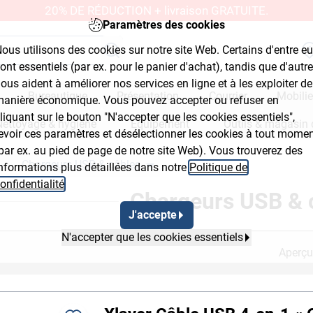
20% DE RÉDUCTION + livraison GRATUITE.
Paramètres des cookies
ous utilisons des cookies sur notre site Web. Certains d'entre e
ont essentiels (par ex. pour le panier d'achat), tandis que d'autr
ous aident à améliorer nos services en ligne et à les exploiter de
Bureautique
Présentation
Courrier
Mobilie
anière économique. Vous pouvez accepter ou refuser en
liquant sur le bouton "N'accepter que les cookies essentiels",
Nettoyage & hygiène
Équipement
Outils & magasin 
evoir ces paramètres et désélectionner les cookies à tout mome
par ex. au pied de page de notre site Web). Vous trouverez des
Chargeurs USB & câbles
nformations plus détaillées dans notre
Politique de
readcrumb Flyout Button 2
Breadcrumb Flyout Button 3
onfidentialité
.
Chargeurs USB & 
J'accepte
N'accepter que les cookies essentiels
Aperçu