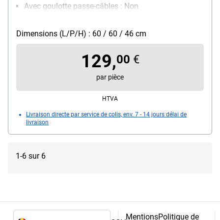
Avec goulotte passe-câbles : Non
Réglage de la hauteur : non réglable
Dimensions (L/P/H) : 60 / 60 / 46 cm
129,
00
€
par pièce
HTVA
Livraison directe par service de colis, env. 7 - 14 jours délai de
livraison
1-6 sur 6
Mentions
Politique de