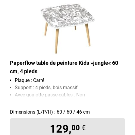
Paperflow table de peinture Kids »jungle« 60
cm, 4 pieds
Plaque : Carré
Support : 4 pieds, bois massif
Avec goulotte passe-câbles : Non
Réglage de la hauteur : non réglable
Dimensions (L/P/H) : 60 / 60 / 46 cm
129,
00
€