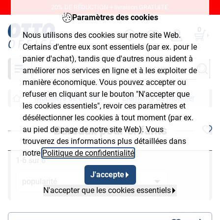
20% DE RÉDUCTION + livraison GRATUITE.
Paramètres des cookies
0
Nous utilisons des cookies sur notre site Web.
Certains d'entre eux sont essentiels (par ex. pour le
panier d'achat), tandis que d'autres nous aident à
Chercher
améliorer nos services en ligne et à les exploiter de
manière économique. Vous pouvez accepter ou
refuser en cliquant sur le bouton "N'accepter que
Mobiliers de bureau
Éléments de mobilier
B
les cookies essentiels", revoir ces paramètres et
désélectionner les cookies à tout moment (par ex.
Bureaux pour enfants
au pied de page de notre site Web). Vous
trouverez des informations plus détaillées dans
notre
Politique de confidentialité
.
1-6 sur 6
J'accepte
N'accepter que les cookies essentiels