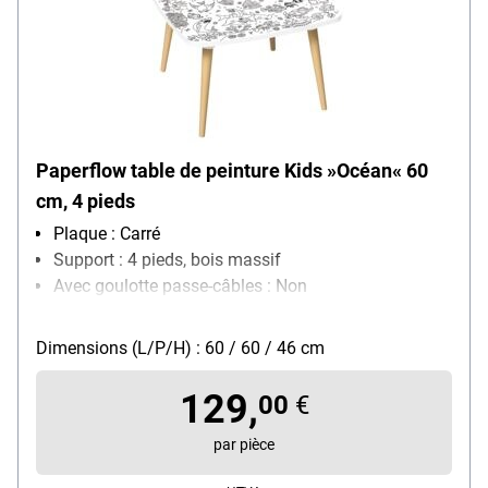
Paperflow table de peinture Kids »Océan« 60
cm, 4 pieds
Plaque : Carré
Support : 4 pieds, bois massif
Avec goulotte passe-câbles : Non
Réglage de la hauteur : non réglable
Dimensions (L/P/H) : 60 / 60 / 46 cm
129,
00
€
par pièce