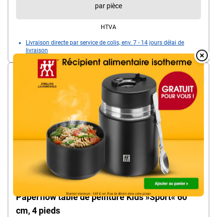
par pièce
HTVA
Livraison directe par service de colis, env. 7 - 14 jours délai de
livraison
Overlay
Over
Paperflow table de peinture Kids »Sport« 60
cm, 4 pieds