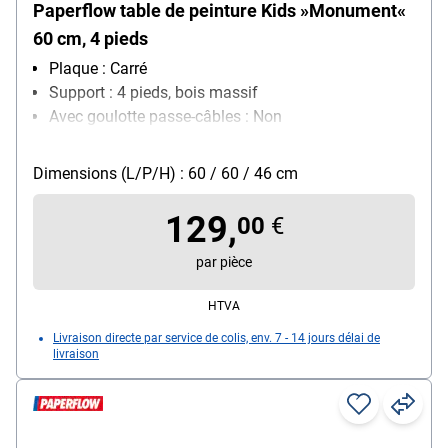
Paperflow table de peinture Kids »Monument«
60 cm, 4 pieds
Plaque : Carré
Support : 4 pieds, bois massif
Avec goulotte passe-câbles : Non
Réglage de la hauteur : non réglable
Dimensions (L/P/H) : 60 / 60 / 46 cm
129,
00
€
par pièce
HTVA
Livraison directe par service de colis, env. 7 - 14 jours délai de
livraison