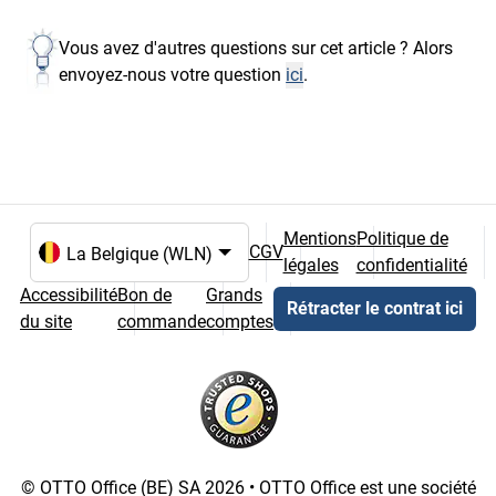
Vous avez d'autres questions sur cet article ? Alors
envoyez-nous votre question
ici
.
Mentions
Politique de
CGV
légales
confidentialité
Choix de la langue et du pays
Accessibilité
Bon de
Grands
Rétracter le contrat ici
du site
commande
comptes
© OTTO Office (BE) SA 2026 • OTTO Office est une société