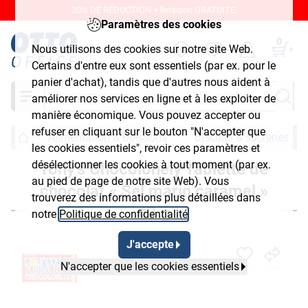
20% DE RÉDUCTION + livraison GRATUITE.
Paramètres des cookies
0
Nous utilisons des cookies sur notre site Web.
Certains d'entre eux sont essentiels (par ex. pour le
panier d'achat), tandis que d'autres nous aident à
Chercher
améliorer nos services en ligne et à les exploiter de
manière économique. Vous pouvez accepter ou
refuser en cliquant sur le bouton "N'accepter que
Alimentation & Boissons
Biscuits & sucreries
les cookies essentiels", revoir ces paramètres et
désélectionner les cookies à tout moment (par ex.
Tony's Chocolonely Tablette de
au pied de page de notre site Web). Vous
chocolat « Sel marin caramel »
trouverez des informations plus détaillées dans
47 g
notre
Politique de confidentialité
.
J'accepte
N'accepter que les cookies essentiels