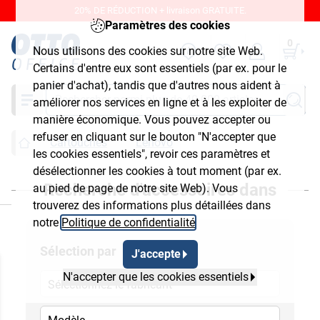
20% DE RÉDUCTION + livraison GRATUITE.
Paramètres des cookies
0
Nous utilisons des cookies sur notre site Web.
Certains d'entre eux sont essentiels (par ex. pour le
panier d'achat), tandis que d'autres nous aident à
Chercher
améliorer nos services en ligne et à les exploiter de
manière économique. Vous pouvez accepter ou
refuser en cliquant sur le bouton "N'accepter que
Cartouches
Lenovo
les cookies essentiels", revoir ces paramètres et
désélectionner les cookies à tout moment (par ex.
Recherche d'accessoires dans
au pied de page de notre site Web). Vous
ermer
trouverez des informations plus détaillées dans
notre
Politique de confidentialité
.
Sélection par
J'accepte
N'accepter que les cookies essentiels
Sélectionnez le fabricant