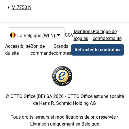
M 7750 N
Mentions
Politique de
CGV
légales
confidentialité
Choix de la langue et du pays
Accessibilité
Bon de
Grands
Rétracter le contrat ici
du site
commande
comptes
© OTTO Office (BE) SA 2026 • OTTO Office est une société
de Hans R. Schmid Holding AG
Tous droits, erreurs et modifications de prix réservés •
Livraison uniquement en Belgique