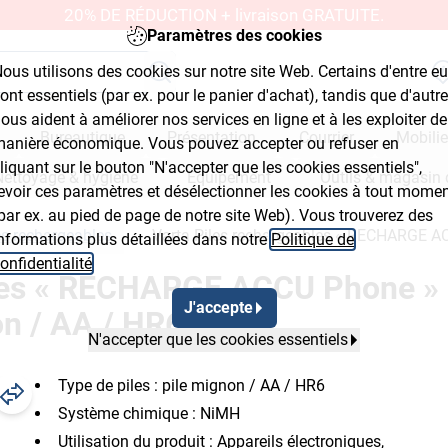
20% DE RÉDUCTION + livraison GRATUITE.
Paramètres des cookies
ous utilisons des cookies sur notre site Web. Certains d'entre e
ont essentiels (par ex. pour le panier d'achat), tandis que d'autr
ous aident à améliorer nos services en ligne et à les exploiter de
Bureautique
Présentation
Courrier
Mobilie
anière économique. Vous pouvez accepter ou refuser en
liquant sur le bouton "N'accepter que les cookies essentiels",
Nettoyage & hygiène
Équipement
Outils & magasin 
evoir ces paramètres et désélectionner les cookies à tout mome
par ex. au pied de page de notre site Web). Vous trouverez des
es rechargeables
Varta Piles rechargeables « RECHARGE A
nformations plus détaillées dans notre
Politique de
onfidentialité
.
bles « RECHARGE ACCU Phone »
J'accepte
n / AA / HR6
N'accepter que les cookies essentiels
Type de piles : pile mignon / AA / HR6
Système chimique : NiMH
Utilisation du produit : Appareils électroniques,