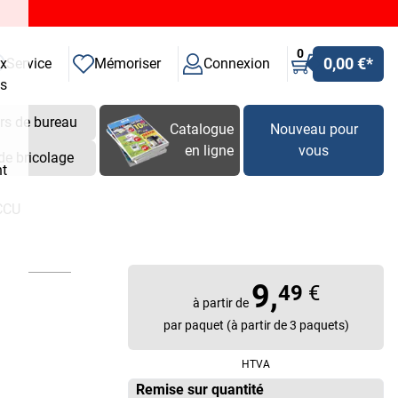
0
0,00 €
*
ux
Service
Mémoriser
Connexion
es
rs de bureau
Catalogue
Nouveau pour
en ligne
vous
de bricolage
nt
CCU
9,
49
€
à partir de
par paquet (à partir de 3 paquets)
HTVA
Remise sur quantité