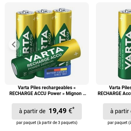
Varta Piles rechargeables «
Varta Pile
RECHARGE ACCU Power » Mignon /
RECHARGE Accu
AA / HR6
*
19,49
€
à partir de
à parti
par paquet (à partir de 3 paquets)
par paquet (à