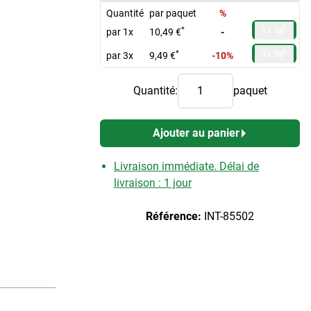
Quantité
par paquet
%
1x
*
par 1x
10,49 €
-
3x
*
par 3x
9,49 €
-10%
Quantité:
paquet
Ajouter au panier
Livraison immédiate. Délai de
livraison : 1 jour
Référence:
INT-85502