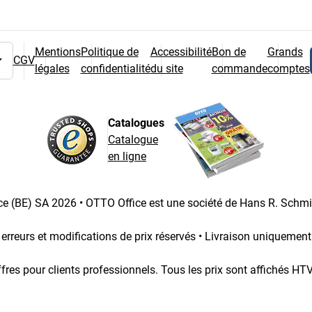
Mentions
Politique de
Accessibilité
Bon de
Grands
CGV
légales
confidentialité
du site
commande
comptes
 pays
Catalogues
Catalogue
en ligne
e (BE) SA 2026 • OTTO Office est une société de Hans R. Schm
 erreurs et modifications de prix réservés • Livraison uniquemen
fres pour clients professionnels. Tous les prix sont affichés HT