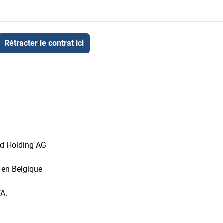
Rétracter le contrat ici
id Holding AG
t en Belgique
VA.