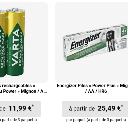
s rechargeables «
Energizer Piles « Power Plus » Mi
 Power » Mignon / AA
/ AA / HR6
/ HR6
*
*
11,99
€
25,49
€
r de
à partir de
 partir de 3 paquets)
par paquet (à partir de 3 paquets)