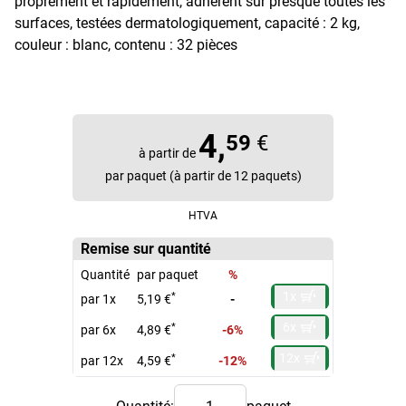
proprement et rapidement, adhèrent sur presque toutes les
surfaces, testées dermatologiquement, capacité : 2 kg,
couleur : blanc, contenu : 32 pièces
4,
59
€
à partir de
par paquet (à partir de 12 paquets)
HTVA
Remise sur quantité
Quantité
par paquet
%
1x
*
par 1x
5,19 €
-
6x
*
par 6x
4,89 €
-6%
12x
*
par 12x
4,59 €
-12%