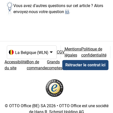
Vous avez d'autres questions sur cet article ? Alors
envoyez-nous votre question
ici
.
Mentions
Politique de
CGV
légales
confidentialité
Choix de la langue et du pays
Accessibilité
Bon de
Grands
Rétracter le contrat ici
du site
commande
comptes
© OTTO Office (BE) SA 2026 • OTTO Office est une société
de Hans R. Schmid Holding AG