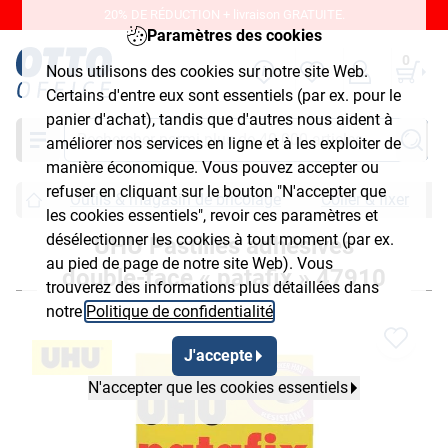
20% DE RÉDUCTION + livraison GRATUITE.
Paramètres des cookies
0
Nous utilisons des cookies sur notre site Web.
Certains d'entre eux sont essentiels (par ex. pour le
panier d'achat), tandis que d'autres nous aident à
Chercher
améliorer nos services en ligne et à les exploiter de
manière économique. Vous pouvez accepter ou
refuser en cliquant sur le bouton "N'accepter que
Outils & magasin de bricolage
Coller & fixer
les cookies essentiels", revoir ces paramètres et
désélectionner les cookies à tout moment (par ex.
UHU Pastilles adhésives
au pied de page de notre site Web). Vous
double-face « patafix » 47910
trouverez des informations plus détaillées dans
notre
Politique de confidentialité
.
J'accepte
N'accepter que les cookies essentiels