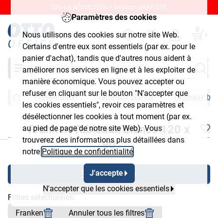
20% DE RÉDUCTION + livraison GRATUITE.
Paramètres des cookies
0
Nous utilisons des cookies sur notre site Web.
Certains d'entre eux sont essentiels (par ex. pour le
panier d'achat), tandis que d'autres nous aident à
Chercher
améliorer nos services en ligne et à les exploiter de
manière économique. Vous pouvez accepter ou
refuser en cliquant sur le bouton "N'accepter que
Présentation
Tableaux blancs
Tableaux bla
les cookies essentiels", revoir ces paramètres et
désélectionner les cookies à tout moment (par ex.
Franken Tableaux blancs 120 x
au pied de page de notre site Web). Vous
chließen
trouverez des informations plus détaillées dans
90
notre
Politique de confidentialité
.
J'accepte
Afficher filtre
N'accepter que les cookies essentiels
Filtres sélectionnés:
Franken
Annuler tous les filtres