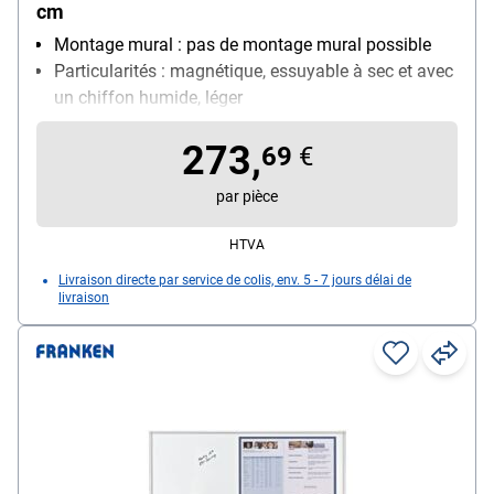
cm
Montage mural : pas de montage mural possible
Particularités : magnétique, essuyable à sec et avec
un chiffon humide, léger
Taille du tableau : médium (120 x 90 cm)
273,
Utilisation : utilisation fréquente
69
€
par pièce
HTVA
Livraison directe par service de colis, env. 5 - 7 jours délai de
livraison