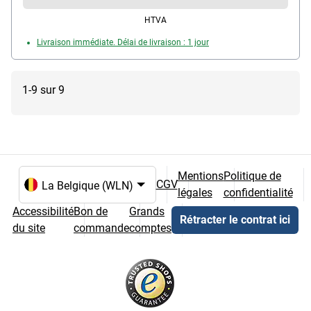
HTVA
Livraison immédiate. Délai de livraison : 1 jour
1-9 sur 9
Mentions
Politique de
CGV
légales
confidentialité
Choix de la langue et du pays
Accessibilité
Bon de
Grands
Rétracter le contrat ici
du site
commande
comptes