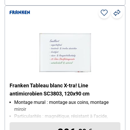
Franken Tableau blanc X-tra! Line
antimicrobien SC3803, 120x90 cm
Montage mural : montage aux coins, montage
miroir
Particularités : magnétique, résistant à l’acide,
résistant aux rayures, essuyable à sec et avec un