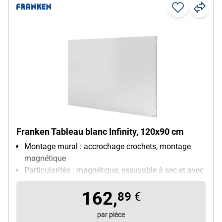
Franken Tableau blanc Infinity, 120x90 cm
Montage mural : accrochage crochets, montage
magnétique
Particularités : magnétique, essuyable à sec et avec
un chiffon humide
162,
Taille du tableau : médium (120 x 90 cm)
89
€
Utilisation : utilisation fréquente
par pièce