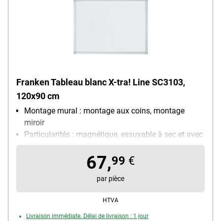
Franken Tableau blanc X-tra! Line SC3103,
120x90 cm
Montage mural : montage aux coins, montage
miroir
Particularités : magnétique, essuyable à sec et avec
un chiffon humide
67,
Taille du tableau : médium (120 x 90 cm)
99
€
Utilisation : utilisation fréquente
par pièce
HTVA
Livraison immédiate. Délai de livraison : 1 jour