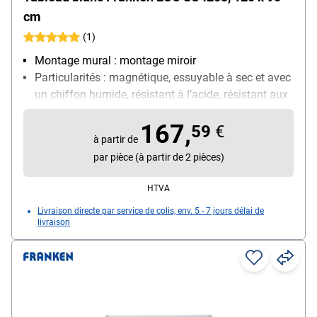
cm
(1)
Montage mural : montage miroir
Particularités : magnétique, essuyable à sec et avec
un chiffon humide, résistant à l’acide, résistant aux
rayures
167,
Taille du tableau : médium (120 x 90 cm)
59
€
à partir de
Utilisation : utilisation quotidienne
par pièce (à partir de 2 pièces)
HTVA
Livraison directe par service de colis, env. 5 - 7 jours délai de
livraison