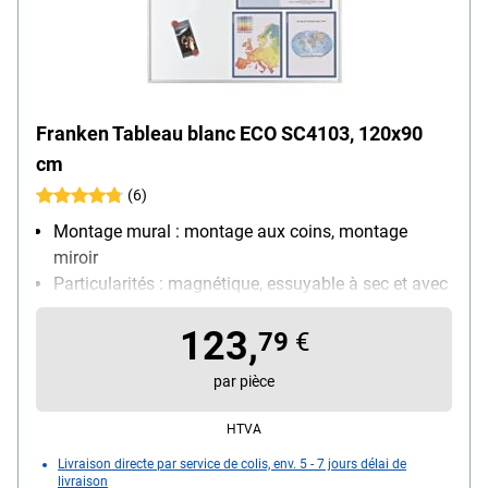
Franken Tableau blanc ECO SC4103, 120x90
cm
(6)
Montage mural : montage aux coins, montage
miroir
Particularités : magnétique, essuyable à sec et avec
un chiffon humide
123,
Taille du tableau : médium (120 x 90 cm)
79
€
Utilisation : utilisation fréquente
par pièce
HTVA
Livraison directe par service de colis, env. 5 - 7 jours délai de
livraison