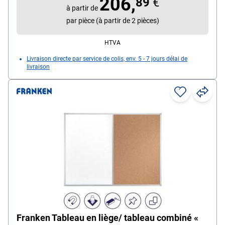
206,
chiffon humide
89
€
à partir de
Taille du tableau : médium (120 x 90 cm)
par pièce (à partir de 2 pièces)
Utilisation : utilisation quotidienne
HTVA
Livraison directe par service de colis, env. 5 - 7 jours délai de
livraison
Franken Tableau en liège/ tableau combiné «