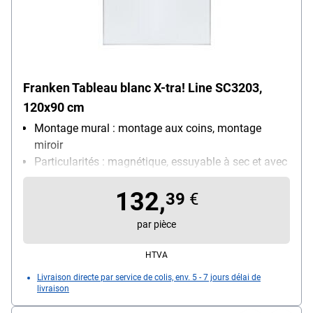
Franken Tableau blanc X-tra! Line SC3203,
120x90 cm
Montage mural : montage aux coins, montage
miroir
Particularités : magnétique, essuyable à sec et avec
un chiffon humide, résistant aux rayures, résistant à
132,
l’acide
39
€
Taille du tableau : médium (120 x 90 cm)
par pièce
Utilisation : utilisation quotidienne
HTVA
Livraison directe par service de colis, env. 5 - 7 jours délai de
livraison