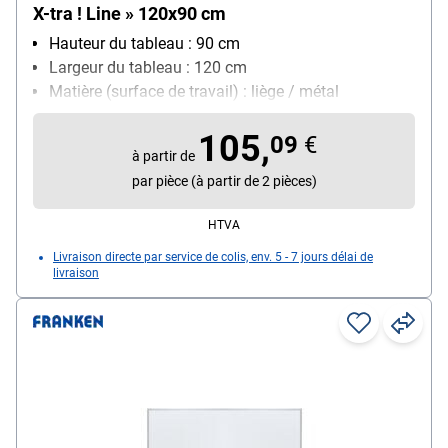
X-tra ! Line » 120x90 cm
Hauteur du tableau : 90 cm
Largeur du tableau : 120 cm
Matière (surface de travail) : liège / métal
Matériau du cadre : aluminium
105,
Particularités : épinglable, magnétique, inscriptible
09
€
à partir de
et essuyable à sec
par pièce (à partir de 2 pièces)
HTVA
Livraison directe par service de colis, env. 5 - 7 jours délai de
livraison