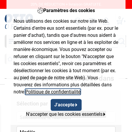
20% DE RÉDUCTION + livraison GRATUITE.
Paramètres des cookies
0
Nous utilisons des cookies sur notre site Web.
Certains d'entre eux sont essentiels (par ex. pour le
panier d'achat), tandis que d'autres nous aident à
Chercher
améliorer nos services en ligne et à les exploiter de
manière économique. Vous pouvez accepter ou
refuser en cliquant sur le bouton "N'accepter que
Cartouches
Facit
9200 Series
les cookies essentiels", revoir ces paramètres et
désélectionner les cookies à tout moment (par ex.
Recherche d'accessoires dans
au pied de page de notre site Web). Vous
ermer
trouverez des informations plus détaillées dans
notre
Politique de confidentialité
.
Sélection par
J'accepte
N'accepter que les cookies essentiels
Sélectionnez le fabricant