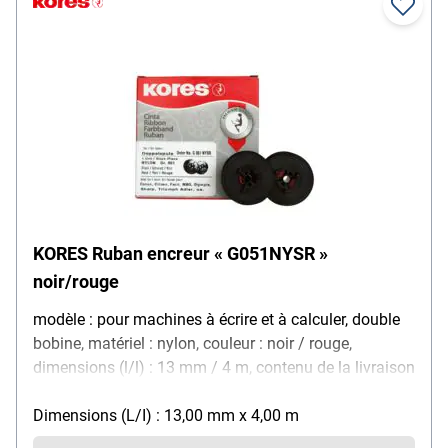
KORES Ruban encreur « G051NYSR »
noir/rouge
modèle : pour machines à écrire et à calculer, double
bobine, matériel : nylon, couleur : noir / rouge,
dimensions (l/l) : 13 mm / 4 m, contenu de la livraison
: ruban encreur
Dimensions (L/I) : 13,00 mm x 4,00 m