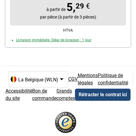
5,
29
€
à partir de
par pièce (à partir de 3 pièces)
HTVA
Livraison immédiate. Délai de livraison : 1 jour
Mentions
Politique de
CGV
légales
confidentialité
Choix de la langue et du pays
Accessibilité
Bon de
Grands
Rétracter le contrat ici
du site
commande
comptes