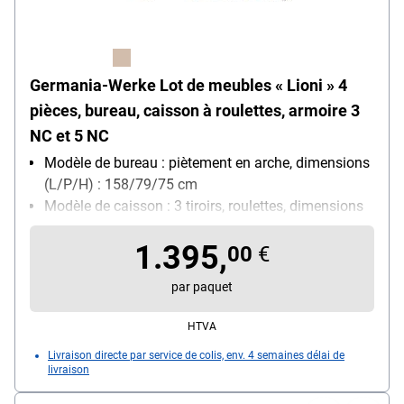
Germania-Werke Lot de meubles « Lioni » 4
pièces, bureau, caisson à roulettes, armoire 3
NC et 5 NC
Modèle de bureau : piètement en arche, dimensions
(L/P/H) : 158/79/75 cm
Modèle de caisson : 3 tiroirs, roulettes, dimensions
(L/P/H) : 40/49/57 cm
1.395,
Modèle d'armoire : 3 NC, avec fonction Push-to-
00
€
open, 7 compartiments de rangements ouverts,
par paquet
étagères fixes et réglables, dimensions (L/P/H) :
85/40/120 cm ainsi que 5 NC, avec fonction Push-
HTVA
to-open, 11 compartiments de rangements ouverts,
Livraison directe par service de colis, env. 4 semaines délai de
dimensions (L/P/H) : 85/40/197 cm
livraison