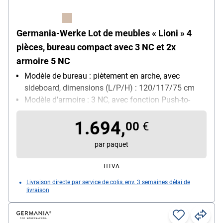
Germania-Werke Lot de meubles « Lioni » 4
pièces, bureau compact avec 3 NC et 2x
armoire 5 NC
Modèle de bureau : piètement en arche, avec
sideboard, dimensions (L/P/H) : 120/117/75 cm
Modèle d'armoire : 3 NC, avec fonction Push-to-
open, 7 compartiments de rangement, étagères
1.694,
fixes et réglables, dimensions (L/P/H) : 85/40/120
00
€
cm) + 2x armoire (5 NC, fonction Push-to-open, 11
par paquet
compartiments de rangements ouverts, étagères
fixes et réglables, dimensions (L/P/H) : 85/40/197
HTVA
cm
Livraison directe par service de colis, env. 3 semaines délai de
livraison