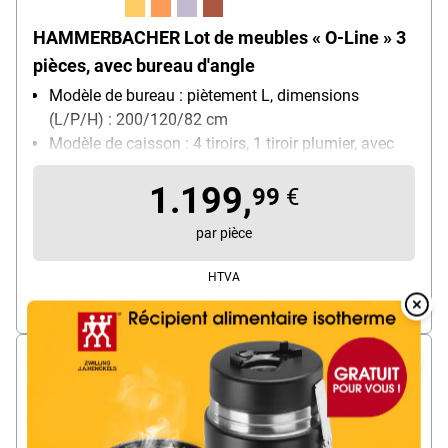
HAMMERBACHER Lot de meubles « O-Line » 3
pièces, avec bureau d'angle
Modèle de bureau : piètement L, dimensions
(L/P/H) : 200/120/82 cm
Modèle de caisson : 4 tiroirs, 1 tiroir plumier, avec
Soft-Closing (fermeture autonome amortie des
1.199,
tiroirs), dimensions (L/P/H) : 42,8/80/72-76 cm
99
€
Modèle de bibliothèque : 3 NC, dimensions (L/P/H) :
par pièce
80/40/127 cm
HTVA
Overlay
Livraison directe par camion Délai de livraison env. 7 - 14 jours
Over