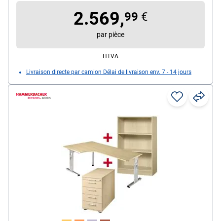
verrouillable, roulettes, dimensions (L/P/H) :
2.569,
43/60/56,6 cm
99
€
Modèle d'armoire : 6 NC, verrouillable, dimensions
par pièce
(L/P/H) : 80/42/216 cm
HTVA
Livraison directe par camion Délai de livraison env. 7 - 14 jours