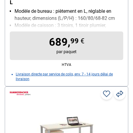
L
Modèle de bureau : piètement en L, réglable en
hauteur, dimensions (L/P/H) : 160/80/68-82 cm
Modèle de caisson : 3 tiroirs, 1 tiroir plumier,
verrouillable, avec Soft-Closing (fermeture
689,
autonome amortie des tiroirs), roulettes, dimensions
99
€
(L/P/H) : 42,8/56/59 cm
par paquet
HTVA
Livraison directe par service de colis, env. 7 - 14 jours délai de
livraison