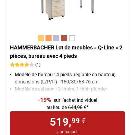
HAMMERBACHER Lot de meubles « Q-Line » 2
pièces, bureau avec 4 pieds
(1)
Modèle de bureau : 4 pieds, réglable en hauteur,
dimensions (L/P/H) : 160/80/68-76 cm
Modèle de caisson : 3 tiroirs, 1 tiroir plumier,
verrouillable, avec Soft-Closing (fermeture
-19%
sur l’achat individuel
autonome amortie des tiroirs), roulettes, dimensions
au lieu de
644,98
€*
(L/P/H) : 42,8/55,3/59 cm
519,
99
€
par paquet