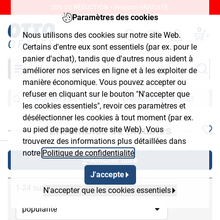
20% DE RÉDUCTION + livraison GRATUITE.
Paramètres des cookies
0
Nous utilisons des cookies sur notre site Web.
Certains d'entre eux sont essentiels (par ex. pour le
panier d'achat), tandis que d'autres nous aident à
Chercher
améliorer nos services en ligne et à les exploiter de
manière économique. Vous pouvez accepter ou
refuser en cliquant sur le bouton "N'accepter que
Mobiliers de bureau
Éléments de mobilier
E
les cookies essentiels", revoir ces paramètres et
désélectionner les cookies à tout moment (par ex.
Ensembles de meubles
au pied de page de notre site Web). Vous
chließen
trouverez des informations plus détaillées dans
notre
Politique de confidentialité
.
Afficher filtre
J'accepte
1-24 sur 36
N'accepter que les cookies essentiels