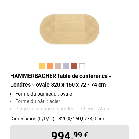
HAMMERBACHER Table de conférence «
Londres » ovale 320 x 160 x 72 - 74 cm
Forme du panneau : ovale
Forme du bâti : acier
Plage de réglage en hauteur : 72 cm - 74 cm
Dimensions (L/P/H) : 320,0/160,0/74,0 cm
994,
99
€