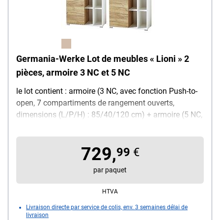
Germania-Werke Lot de meubles « Lioni » 2
pièces, armoire 3 NC et 5 NC
le lot contient : armoire (3 NC, avec fonction Push-to-
open, 7 compartiments de rangement ouverts,
dimensions (L/P/H) : 85/40/120 cm) + armoire (5 NC,
avec fonction Push-to-open, 11 compartiments de
rangement ouvert, étagères fixes, dimensions (L/P/H)
729,
: 85/40/197 cm)
99
€
par paquet
HTVA
Livraison directe par service de colis, env. 3 semaines délai de
livraison