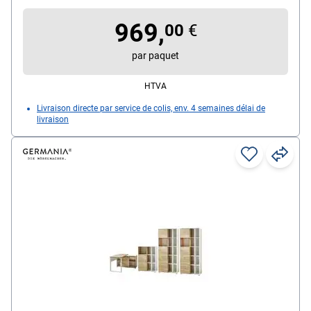
(L/P/H) : 40/49/57 cm
969,
Modèle d'armoire : 3 NC, avec fonction Push-to-
00
€
open, 7 compartiments de rangements ouverts,
par paquet
étagères fixes et réglables, dimensions (L/P/H) :
85/40/120 cm
HTVA
Livraison directe par service de colis, env. 4 semaines délai de
livraison