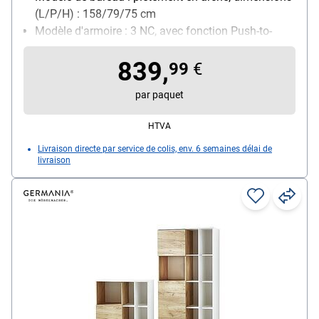
(L/P/H) : 158/79/75 cm
Modèle d'armoire : 3 NC, avec fonction Push-to-
open, 7 compartiments de rangements ouverts,
839,
étagères fixes et réglables, dimensions (L/P/H) :
99
€
85/40/120 cm
par paquet
HTVA
Livraison directe par service de colis, env. 6 semaines délai de
livraison