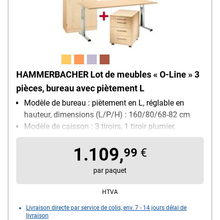
HAMMERBACHER Lot de meubles « O-Line » 3
pièces, bureau avec piètement L
Modèle de bureau : piètement en L, réglable en
hauteur, dimensions (L/P/H) : 160/80/68-82 cm
Modèle de caisson : 3 tiroirs, 1 tiroir plumier,
verrouillable, avec Soft-Closing (fermeture
1.109,
autonome amortie des tiroirs), roulettes, dimensions
99
€
(L/P/H) : 42,8/55,3/59 cm
par paquet
Modèle d'armoire : 5 NC, verrouillable, dimensions
(L/P/H) : 80/42/200,4 cm
HTVA
Livraison directe par service de colis, env. 7 - 14 jours délai de
livraison