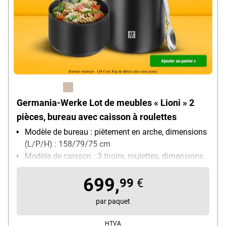
Germania-Werke Lot de meubles « Lioni » 2
pièces, bureau avec caisson à roulettes
Modèle de bureau : piètement en arche, dimensions
(L/P/H) : 158/79/75 cm
Modèle de caisson : 3 tiroirs, roulettes, dimensions
(L/P/H) : 40/49/57 cm
699,
99
€
par paquet
HTVA