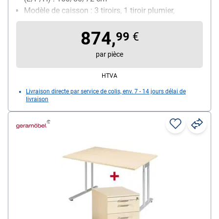
Modèle de caisson : 3 tiroirs, 1 tiroir plumier,
verrouillable, roulettes, dimensions (L/P/H) :
874,
49,5/42/56,6 cm
99
€
par pièce
HTVA
Livraison directe par service de colis, env. 7 - 14 jours délai de
livraison