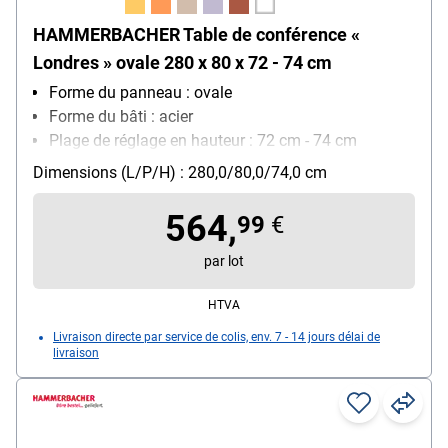
HAMMERBACHER Table de conférence «
Londres » ovale 280 x 80 x 72 - 74 cm
Forme du panneau : ovale
Forme du bâti : acier
Plage de réglage en hauteur : 72 cm - 74 cm
Dimensions (L/P/H) : 280,0/80,0/74,0 cm
564,
99
€
par lot
HTVA
Livraison directe par service de colis, env. 7 - 14 jours délai de
livraison