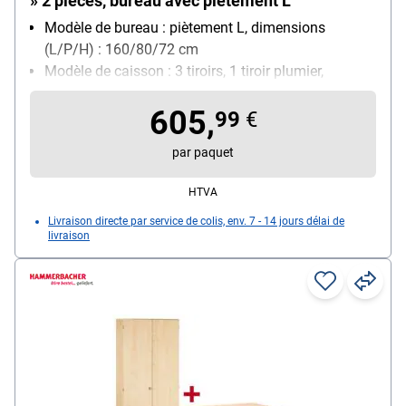
» 2 pièces, bureau avec piètement L
Modèle de bureau : piètement L, dimensions
(L/P/H) : 160/80/72 cm
Modèle de caisson : 3 tiroirs, 1 tiroir plumier,
verrouillable, avec Soft-Closing (fermeture
605,
autonome amortie des tiroirs), roulettes, dimensions
99
€
(L/P/H) : 43/55/59 cm
par paquet
HTVA
Livraison directe par service de colis, env. 7 - 14 jours délai de
livraison