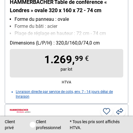
HAMMERBACHER Table de conférence «
Londres » ovale 320 x 160 x 72 - 74 cm
Forme du panneau : ovale
Forme du bâti : acier
Plage de réglage en hauteur : 72 cm - 74 cm
Dimensions (L/P/H) : 320,0/160,0/74,0 cm
1.269,
99
€
par lot
HTVA
Livraison directe par service de colis, env. 7 - 14 jours délai de
livraison
Client
Client
* Tous les prix sont affichés
Client privé / Client professionnel
privé
professionnel
HTVA.