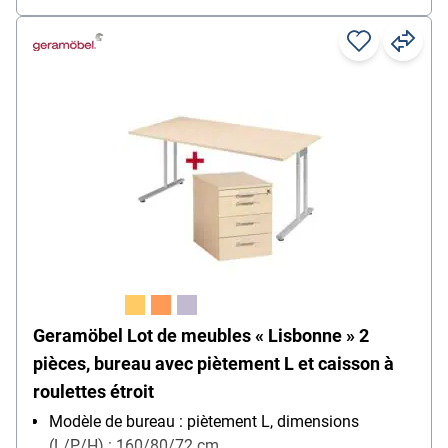
Geramöbel Lot de meubles « Lisbonne » 2
pièces, bureau avec piètement L et caisson à
roulettes étroit
Modèle de bureau : piètement L, dimensions
(L/P/H) : 160/80/72 cm