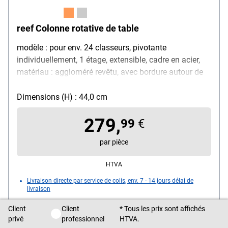
reef Colonne rotative de table
modèle : pour env. 24 classeurs, pivotante
individuellement, 1 étage, extensible, cadre en acier,
matériau : aggloméré revêtu, avec bordure autour de
l'étage, diamètre : 81 cm, livraison avec plaque de
recouvrement
Dimensions (H) : 44,0 cm
279,
99
€
par pièce
HTVA
Livraison directe par service de colis, env. 7 - 14 jours délai de
livraison
Client
Client
* Tous les prix sont affichés
Client privé / Client professionnel
privé
professionnel
HTVA.