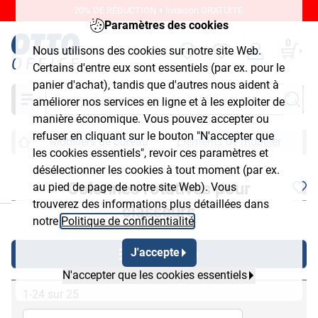
20% DE RÉDUCTION + livraison GRATUITE.
Paramètres des cookies
0
Nous utilisons des cookies sur notre site Web.
Certains d'entre eux sont essentiels (par ex. pour le
panier d'achat), tandis que d'autres nous aident à
Chercher
améliorer nos services en ligne et à les exploiter de
manière économique. Vous pouvez accepter ou
refuser en cliquant sur le bouton "N'accepter que
Mobiliers de bureau
Éléments de mobilier
C
les cookies essentiels", revoir ces paramètres et
désélectionner les cookies à tout moment (par ex.
Colonnes rotatives pour
au pied de page de notre site Web). Vous
chließen
trouverez des informations plus détaillées dans
classeurs
notre
Politique de confidentialité
.
J'accepte
Afficher filtre
N'accepter que les cookies essentiels
1-24 sur 25