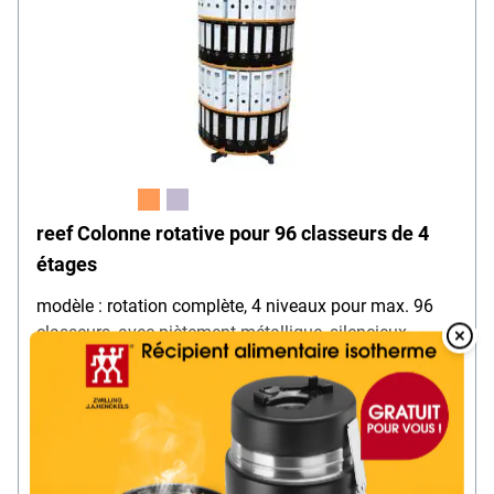
reef Colonne rotative pour 96 classeurs de 4
étages
modèle : rotation complète, 4 niveaux pour max. 96
classeurs, avec piètement métallique, silencieux,
Overlay
Made in Germany
Over
Dimensions (H) : 158,0 cm
489,
99
€
à partir de