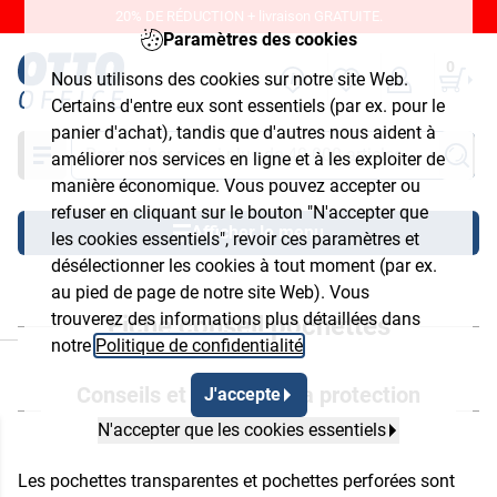
20% DE RÉDUCTION + livraison GRATUITE.
Paramètres des cookies
0
Nous utilisons des cookies sur notre site Web.
Certains d'entre eux sont essentiels (par ex. pour le
panier d'achat), tandis que d'autres nous aident à
Chercher
améliorer nos services en ligne et à les exploiter de
manière économique. Vous pouvez accepter ou
refuser en cliquant sur le bouton "N'accepter que
Afficher le menu
les cookies essentiels", revoir ces paramètres et
désélectionner les cookies à tout moment (par ex.
au pied de page de notre site Web). Vous
trouverez des informations plus détaillées dans
Fiche conseil pochettes
ermer
notre
Politique de confidentialité
.
Conseils et infos pour la protection
J'accepte
idéale de vos documents
N'accepter que les cookies essentiels
Les pochettes transparentes et pochettes perforées sont