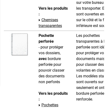
sur votre bureau o
Vers les produits
les transporter. Ell
:
sont ouvertes en h
Chemises
sur le côté et la fa
transparentes
inférieure est soud
Pochette
Les pochettes
perforée
transparentes à bo
- pour protéger
perforée sont idéa
vos dossiers,
pour protéger vos
avec
bordure
documents mais a
perforée pour
pour classer des fe
pouvoir classer
volantes en classe
des documents
Les modèles stan
non perforés
sont ouverts sur le
seulement et ont 
Vers les produits
bordure perforée
:
renforcée.
Pochettes