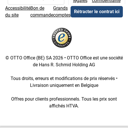
légales
confidentialité
Choix de la langue et du pays
Accessibilité
Bon de
Grands
Rétracter le contrat ici
du site
commande
comptes
© OTTO Office (BE) SA 2026 • OTTO Office est une société
de Hans R. Schmid Holding AG
Tous droits, erreurs et modifications de prix réservés •
Livraison uniquement en Belgique
Offres pour clients professionnels. Tous les prix sont
affichés HTVA.
[4::w::58::::A11754C777]