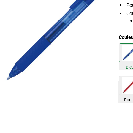
Pou
Cou
l'é
Coule
Ble
Rou