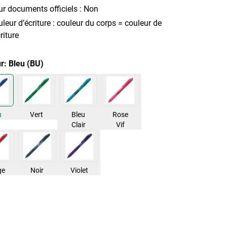
r documents officiels : Non
leur d’écriture : couleur du corps = couleur de
criture
ur:
Bleu (BU)
u
Vert
Bleu
Rose
Clair
Vif
ge
Noir
Violet