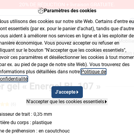
20% DE RÉDUCTION + livraison GRATUITE.
Paramètres des cookies
ous utilisons des cookies sur notre site Web. Certains d'entre e
ont essentiels (par ex. pour le panier d'achat), tandis que d'autr
ous aident à améliorer nos services en ligne et à les exploiter de
Bureautique
Présentation
Courrier
Mobilie
anière économique. Vous pouvez accepter ou refuser en
liquant sur le bouton "N'accepter que les cookies essentiels",
Nettoyage & hygiène
Équipement
Outils & magasin 
evoir ces paramètres et désélectionner les cookies à tout mome
par ex. au pied de page de notre site Web). Vous trouverez des
Stylo roller gel « Energel BL 107 »
nformations plus détaillées dans notre
Politique de
onfidentialité
.
er gel « Energel BL 107 »
J'accepte
N'accepter que les cookies essentiels
(6)
isseur de trait : 0,35 mm
ière du corps : plastique
ne de préhension : en caoutchouc