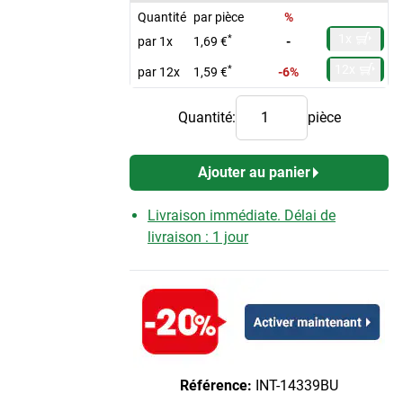
Quantité
par pièce
%
1x
*
par 1x
1,69 €
-
12x
*
par 12x
1,59 €
-6%
Quantité:
pièce
Ajouter au panier
Livraison immédiate. Délai de
livraison : 1 jour
Référence:
INT-14339BU