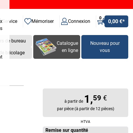
0
0,00 €
*
ux
Service
Mémoriser
Connexion
es
rs de bureau
Catalogue
Nouveau pour
en ligne
vous
de bricolage
nt
1,
59
€
à partir de
par pièce (à partir de 12 pièces)
HTVA
Remise sur quantité