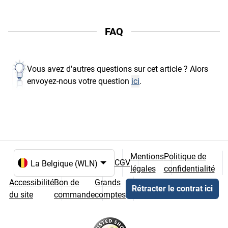
FAQ
Vous avez d'autres questions sur cet article ? Alors
envoyez-nous votre question
ici
.
Mentions
Politique de
CGV
légales
confidentialité
Choix de la langue et du pays
Accessibilité
Bon de
Grands
Rétracter le contrat ici
du site
commande
comptes