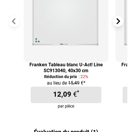
Franken Tableau blanc U-Act! Line
Fran
SC913040, 40x30 cm
Réduction du prix
:
22%
au lieu de
15,49
€*
*
12,09
€
par pièce
Évaluation du produit (1)