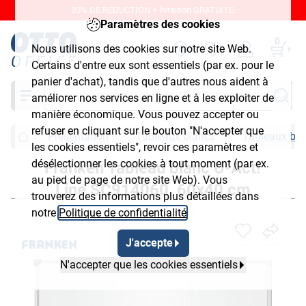
20% DE RÉDUCTION + livraison GRATUITE.
Paramètres des cookies
0
Nous utilisons des cookies sur notre site Web.
Certains d'entre eux sont essentiels (par ex. pour le
panier d'achat), tandis que d'autres nous aident à
Chercher
améliorer nos services en ligne et à les exploiter de
manière économique. Vous pouvez accepter ou
refuser en cliquant sur le bouton "N'accepter que
Présentation
Tableaux blancs
Tableaux bla
les cookies essentiels", revoir ces paramètres et
désélectionner les cookies à tout moment (par ex.
Franken Tableau blanc U-Act!
au pied de page de notre site Web). Vous
Line SC914060, 60x40 cm
trouverez des informations plus détaillées dans
notre
Politique de confidentialité
.
J'accepte
N'accepter que les cookies essentiels