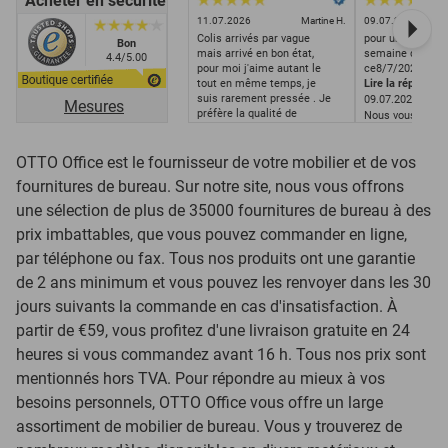
Acheter en sécurité
11.07.2026
Martine H.
09.07.2026
Colis arrivés par vague
pour un achat c
Bon
Next
mais arrivé en bon état,
semaine dernière
4.4/5.00
pour moi j'aime autant le
ce8/7/2026 jour 
tout en même temps, je
Lire la réponse
suis rarement pressée . Je
09.07.2026
Mesures
préfère la qualité de
Nous vous prion
livraison à la rapidité. Dans
excuser. Votre 
ce cas tout s'est bien
effectivement ét
passé. Merci.
OTTO Office est le fournisseur de votre mobilier et de vos
du retard.
fournitures de bureau. Sur notre site, nous vous offrons
une sélection de plus de 35000 fournitures de bureau à des
prix imbattables, que vous pouvez commander en ligne,
par téléphone ou fax. Tous nos produits ont une garantie
de 2 ans minimum et vous pouvez les renvoyer dans les 30
jours suivants la commande en cas d'insatisfaction. À
partir de €59, vous profitez d'une livraison gratuite en 24
heures si vous commandez avant 16 h. Tous nos prix sont
mentionnés hors TVA. Pour répondre au mieux à vos
besoins personnels, OTTO Office vous offre un large
assortiment de mobilier de bureau. Vous y trouverez de