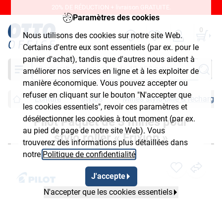
20% DE RÉDUCTION + livraison GRATUITE.
Paramètres des cookies
0
Nous utilisons des cookies sur notre site Web.
Certains d'entre eux sont essentiels (par ex. pour le
panier d'achat), tandis que d'autres nous aident à
Chercher
améliorer nos services en ligne et à les exploiter de
manière économique. Vous pouvez accepter ou
refuser en cliquant sur le bouton "N'accepter que
Écriture
Stylos
Mines stylo-bille & recharges
les cookies essentiels", revoir ces paramètres et
désélectionner les cookies à tout moment (par ex.
Pilot Paquet de 3 mines pour
au pied de page de notre site Web). Vous
stylo roller « Frixion »
trouverez des informations plus détaillées dans
notre
Politique de confidentialité
.
J'accepte
N'accepter que les cookies essentiels