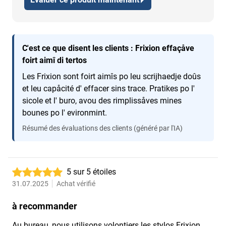
C'est ce que disent les clients : Frixion effaçåve
foirt aimî di tertos
Les Frixion sont foirt aimîs po leu scrijhaedje doûs
et leu capåcité d' effacer sins trace. Pratikes po l'
sicole et l' buro, avou des rimplissåves mines
bounes po l' evironmint.
Résumé des évaluations des clients (généré par l'IA)
5 sur 5 étoiles
31.07.2025
Achat vérifié
à recommander
Au bureau, nous utilisons volontiers les stylos Frixion.