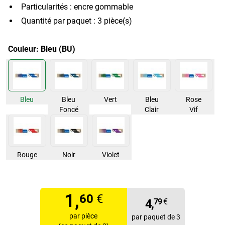
Particularités : encre gommable
Quantité par paquet : 3 pièce(s)
Couleur:
Bleu (BU)
Bleu
Bleu
Vert
Bleu
Rose
Foncé
Clair
Vif
Rouge
Noir
Violet
1,
60
€
4,
79
€
par pièce
par paquet de 3