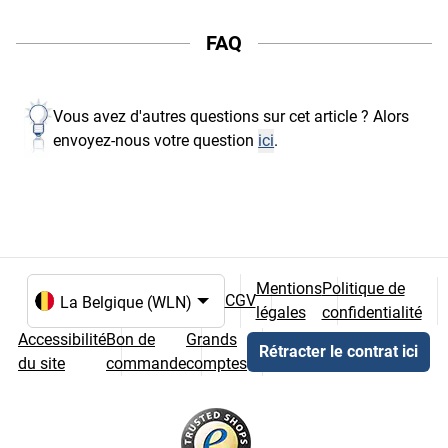
FAQ
Vous avez d'autres questions sur cet article ? Alors
envoyez-nous votre question
ici
.
Mentions
Politique de
CGV
légales
confidentialité
Choix de la langue et du pays
Accessibilité
Bon de
Grands
Rétracter le contrat ici
du site
commande
comptes