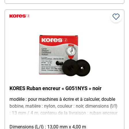
KORES Ruban encreur « G051NYS » noir
modèle : pour machines à écrire et à calculer, double
bobine, matière : nylon, couleur : noir, dimensions (l/l)
: 13 mm / 4 m, contenu de la livraison : ruban encreur
Dimensions (L/I) : 13,00 mm x 4,00 m