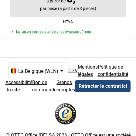
à partir de
par pièce (à partir de 3 pièces)
HTVA
Livraison immédiate. Délai de livraison : 1 jour
Mentions
Politique de
CGV
légales
confidentialité
Choix de la langue et du pays
Accessibilité
Bon de
Grands
Rétracter le contrat ici
du site
commande
comptes
© OTTO Office (BE) SA 2026 • OTTO Office est une société