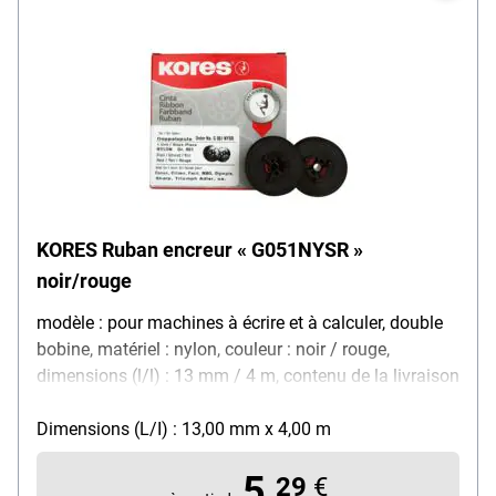
KORES Ruban encreur « G051NYSR »
noir/rouge
modèle : pour machines à écrire et à calculer, double
bobine, matériel : nylon, couleur : noir / rouge,
dimensions (l/l) : 13 mm / 4 m, contenu de la livraison
: ruban encreur
Dimensions (L/I) : 13,00 mm x 4,00 m
5,
29
€