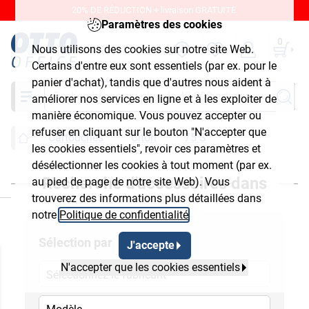
20% DE RÉDUCTION + livraison GRATUITE.
Paramètres des cookies
0
Nous utilisons des cookies sur notre site Web.
Certains d'entre eux sont essentiels (par ex. pour le
panier d'achat), tandis que d'autres nous aident à
Chercher
améliorer nos services en ligne et à les exploiter de
manière économique. Vous pouvez accepter ou
refuser en cliquant sur le bouton "N'accepter que
Cartouches
Citoh
75 S
les cookies essentiels", revoir ces paramètres et
désélectionner les cookies à tout moment (par ex.
Recherche d'accessoires dans
au pied de page de notre site Web). Vous
ermer
trouverez des informations plus détaillées dans
notre
Politique de confidentialité
.
Sélection par
J'accepte
N'accepter que les cookies essentiels
Sélectionnez le fabricant