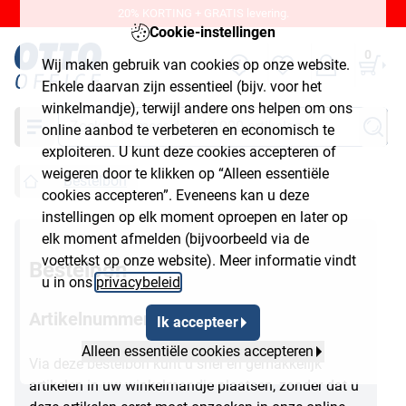
20% KORTING + GRATIS levering.
Cookie-instellingen
0
Wij maken gebruik van cookies op onze website.
Enkele daarvan zijn essentieel (bijv. voor het
winkelmandje), terwijl andere ons helpen om ons
Zoeken
online aanbod te verbeteren en economisch te
exploiteren. U kunt deze cookies accepteren of
weigeren door te klikken op “Alleen essentiële
Bestelbon
cookies accepteren”. Eveneens kan u deze
instellingen op elk moment oproepen en later op
elk moment afmelden (bijvoorbeeld via de
voettekst op onze website). Meer informatie vindt
Bestelbon
u in ons
privacybeleid
.
Artikelnummer intoetsen
Ik accepteer
Alleen essentiële cookies accepteren
Via deze bestelbon kunt u snel en gemakkelijk
artikelen in uw winkelmandje plaatsen, zonder dat u