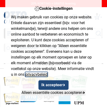
20% KORTING + GRATIS levering.
Cookie-instellingen
0
Wij maken gebruik van cookies op onze website.
Enkele daarvan zijn essentieel (bijv. voor het
winkelmandje), terwijl andere ons helpen om ons
Zoeken
online aanbod te verbeteren en economisch te
exploiteren. U kunt deze cookies accepteren of
weigeren door te klikken op “Alleen essentiële
Papierwaren
Sticky notes
cookies accepteren”. Eveneens kan u deze
instellingen op elk moment oproepen en later op
Sticky notes
elk moment afmelden (bijvoorbeeld via de
luiten
voettekst op onze website). Meer informatie vindt
u in ons
privacybeleid
.
Ik accepteer
Alleen essentiële cookies accepteren