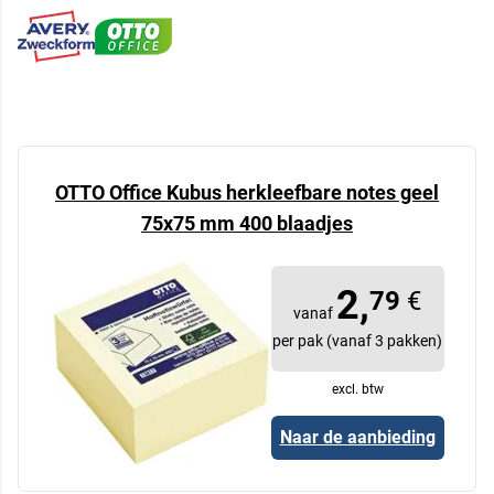
OTTO Office Kubus herkleefbare notes geel
75x75 mm 400 blaadjes
2,
79
€
vanaf
per pak (vanaf 3 pakken)
excl. btw
Naar de aanbieding