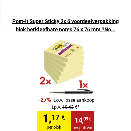
Post-it Super Sticky 2x 6 voordeelverpakking
blok herkleefbare notes 76 x 76 mm ?No...
-27%
t.o.v. losse aankoop
i.p.v.
19,43
€*
1,
17
€
14,
09
€
per blok
per pak van 12