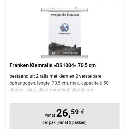
Franken Klemrails »BS1004« 70,5 cm
bestaand uit 2 rails met klem en 2 verstelbare
ophangogen, lengte: 70,5 cm, max. capaciteit: 50
bladen, kleur: zilver, materiaal: aluminium
26,
59
€
vanaf
per pak (vanaf 3 pakken)