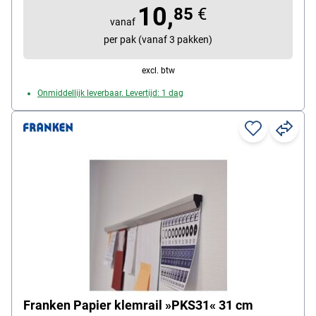
10,
met perforatiestrook klasseren
85
€
vanaf
verpakkingshoeveelheid: 25 stuk(s)
per pak (vanaf 3 pakken)
excl. btw
Onmiddellijk leverbaar. Levertijd: 1 dag
Franken Papier klemrail »PKS31« 31 cm