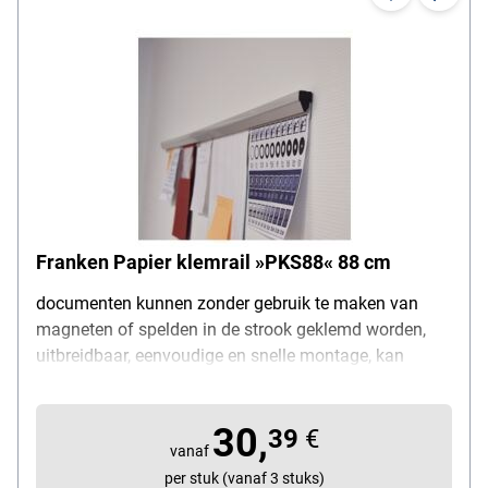
Franken Papier klemrail »PKS88« 88 cm
documenten kunnen zonder gebruik te maken van
magneten of spelden in de strook geklemd worden,
uitbreidbaar, eenvoudige en snelle montage, kan
vastgeschroefd of gekleefd worden, lengte: 88 cm,
kleur: lichtgrijs, materiaal: kunststof
30,
39
€
vanaf
per stuk (vanaf 3 stuks)