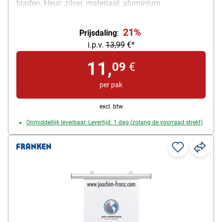
bladen, kleur: zilver, materiaal: aluminium
21%
Prijsdaling
:
i.p.v.
13,99
€*
11,
09
€
per pak
excl. btw
Onmiddellijk leverbaar. Levertijd: 1 dag (zolang de voorraad strekt)