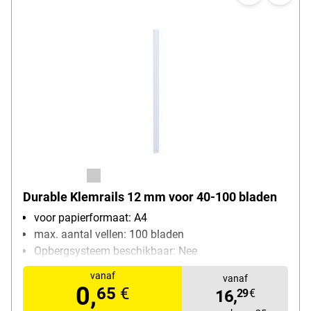
Durable Klemrails 12 mm voor 40-100 bladen
voor papierformaat: A4
max. aantal vellen: 100 bladen
Opbergsysteem beschikbaar: Nee
Bijzonderheden: afgeronde hoeken voor
vanaf
vanaf
eenvoudiger insteken van de schrijfgerei
0,
65
€
16,
29
€
verpakkingshoeveelheid: 25 stuk(s)