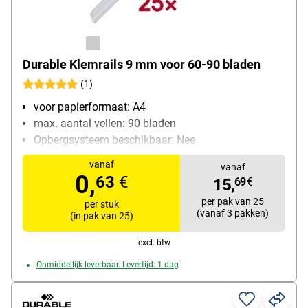
Durable Klemrails 9 mm voor 60-90 bladen
(1)
voor papierformaat: A4
max. aantal vellen: 90 bladen
Opbergsysteem beschikbaar: Nee
Bijzonderheden: afgeronde hoeken voor
vanaf
vanaf
eenvoudiger insteken van de schrijfgerei
0,
63
€
15,
69
€
verpakkingshoeveelheid: 25 stuk(s)
per pak van 25
per stuk
(vanaf 3 pakken)
(in pak van 25)
excl. btw
Onmiddellijk leverbaar. Levertijd: 1 dag