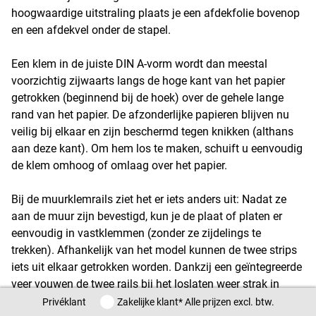
hoogwaardige uitstraling plaats je een afdekfolie bovenop
en een afdekvel onder de stapel.
Een klem in de juiste DIN A-vorm wordt dan meestal
voorzichtig zijwaarts langs de hoge kant van het papier
getrokken (beginnend bij de hoek) over de gehele lange
rand van het papier. De afzonderlijke papieren blijven nu
veilig bij elkaar en zijn beschermd tegen knikken (althans
aan deze kant). Om hem los te maken, schuift u eenvoudig
de klem omhoog of omlaag over het papier.
Bij de muurklemrails ziet het er iets anders uit: Nadat ze
aan de muur zijn bevestigd, kun je de plaat of platen er
eenvoudig in vastklemmen (zonder ze zijdelings te
trekken). Afhankelijk van het model kunnen de twee strips
iets uit elkaar getrokken worden. Dankzij een geïntegreerde
veer vouwen de twee rails bij het loslaten weer strak in
elkaar en houden ze foto's etc. vast zolang ze daar nodig
Privéklant / Zakelijke klant
Privéklant
Zakelijke klant
* Alle prijzen excl. btw.