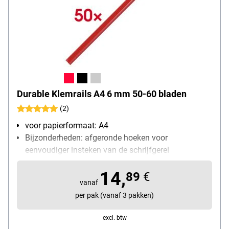
Durable Klemrails A4 6 mm 50-60 bladen
(2)
voor papierformaat: A4
Bijzonderheden: afgeronde hoeken voor
eenvoudiger insteken van de schrijfgerei
verpakkingshoeveelheid: 50 stuk(s)
14,
89
€
vanaf
per pak (vanaf 3 pakken)
excl. btw