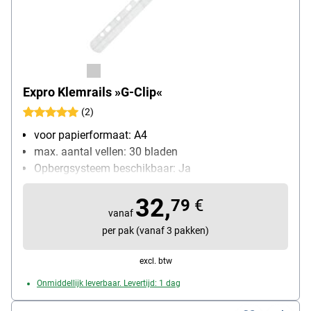
Expro Klemrails »G-Clip«
(2)
voor papierformaat: A4
max. aantal vellen: 30 bladen
Opbergsysteem beschikbaar: Ja
Bijzonderheden: Klemsysteem voor losse bladen,
32,
met perforatiestrook klasseren
79
€
vanaf
verpakkingshoeveelheid: 100 stuk(s)
per pak (vanaf 3 pakken)
excl. btw
Onmiddellijk leverbaar. Levertijd: 1 dag