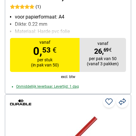
(1)
voor papierformaat: A4
Dikte: 0.22 mm
Materiaal: Harde pvc folie
inhoud per pak: 50
vanaf
vanaf
0,
53
€
26,
69
€
per pak van 50
per stuk
(vanaf 3 pakken)
(in pak van 50)
excl. btw
Onmiddellijk leverbaar. Levertijd: 1 dag