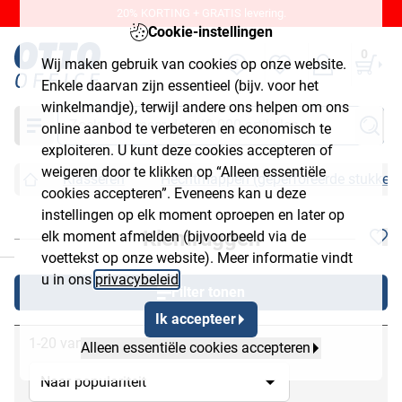
20% KORTING + GRATIS levering.
Cookie-instellingen
0
Wij maken gebruik van cookies op onze website.
Enkele daarvan zijn essentieel (bijv. voor het
winkelmandje), terwijl andere ons helpen om ons
Zoeken
online aanbod te verbeteren en economisch te
exploiteren. U kunt deze cookies accepteren of
weigeren door te klikken op “Alleen essentiële
Klasseren
Hechtmappen (geperforeerde stukken
cookies accepteren”. Eveneens kan u deze
instellingen op elk moment oproepen en later op
Klemruggen
elk moment afmelden (bijvoorbeeld via de
chließen
voettekst op onze website). Meer informatie vindt
u in ons
privacybeleid
.
Filter tonen
Ik accepteer
1-20 van 20
Alleen essentiële cookies accepteren