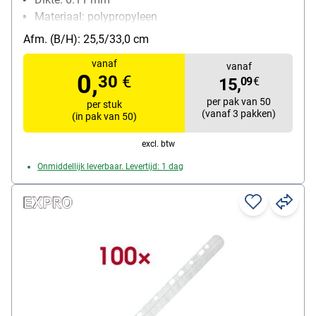
Materiaal: polypropyleen
inhoud per pak: 50
Afm. (B/H): 25,5/33,0 cm
vanaf
vanaf
0,
30
€
15,
09
€
per pak van 50
per stuk
(vanaf 3 pakken)
(in pak van 50)
excl. btw
Onmiddellijk leverbaar. Levertijd: 1 dag