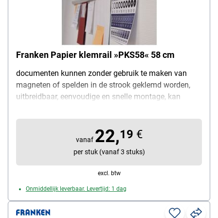
Franken Papier klemrail »PKS58« 58 cm
documenten kunnen zonder gebruik te maken van
magneten of spelden in de strook geklemd worden,
uitbreidbaar, eenvoudige en snelle montage, kan
vastgeschroefd of gekleefd worden, lengte: 58 cm,
kleur: lichtgrijs, materiaal: kunststof
22,
19
€
vanaf
per stuk (vanaf 3 stuks)
excl. btw
Onmiddellijk leverbaar. Levertijd: 1 dag