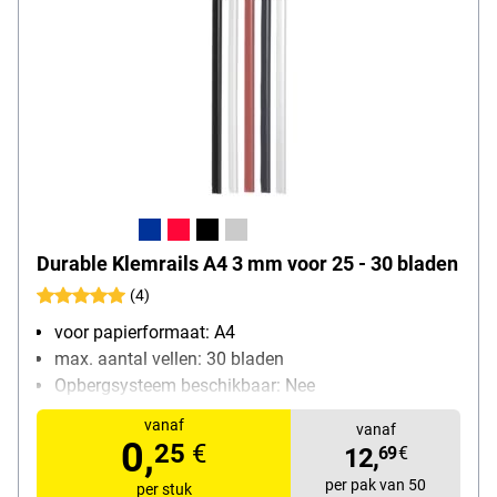
Durable Klemrails A4 3 mm voor 25 - 30 bladen
(4)
voor papierformaat: A4
max. aantal vellen: 30 bladen
Opbergsysteem beschikbaar: Nee
Bijzonderheden: afgeronde hoeken voor
vanaf
vanaf
eenvoudiger insteken van de schrijfgerei
0,
25
€
12,
69
€
verpakkingshoeveelheid: 50 stuk(s)
per pak van 50
per stuk