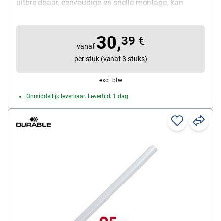
uitbreidbaar, eenvoudige en snelle montage, kan
vastgeschroefd of gekleefd worden, lengte: 118 cm,
kleur: lichtgrijs, materiaal: kunststof
30,
39
€
vanaf
per stuk (vanaf 3 stuks)
excl. btw
Onmiddellijk leverbaar. Levertijd: 1 dag