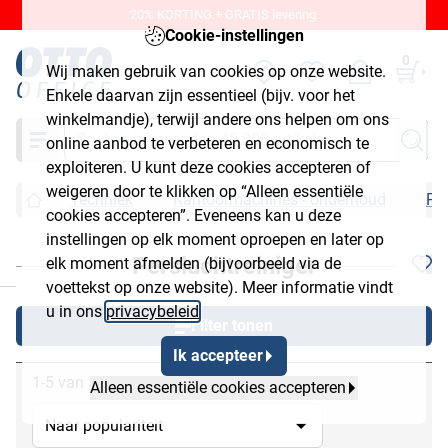
20% KORTING + GRATIS levering.
Cookie-instellingen
0
Wij maken gebruik van cookies op onze website.
Enkele daarvan zijn essentieel (bijv. voor het
winkelmandje), terwijl andere ons helpen om ons
Zoeken
online aanbod te verbeteren en economisch te
exploiteren. U kunt deze cookies accepteren of
weigeren door te klikken op “Alleen essentiële
Techniek
Kantoormachines - onderhoud
Per
cookies accepteren”. Eveneens kan u deze
instellingen op elk moment oproepen en later op
Persluchtreiniger
elk moment afmelden (bijvoorbeeld via de
chließen
voettekst op onze website). Meer informatie vindt
u in ons
privacybeleid
.
Filter tonen
Ik accepteer
1-5 van 5
Alleen essentiële cookies accepteren