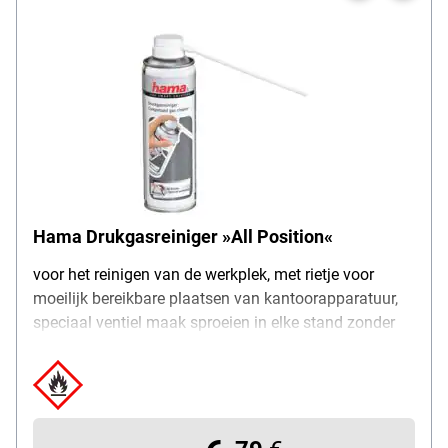
Hama Drukgasreiniger »All Position«
voor het reinigen van de werkplek, met rietje voor
moeilijk bereikbare plaatsen van kantoorapparatuur,
speciaal ventiel maak sproeien in elke stand zonder
uitloop van gas mogelijk, sproeisterkte doseerbaar,
inhoud per bus: 125 ml