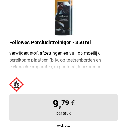
Fellowes Persluchtreiniger - 350 ml
verwijdert stof, afzettingen en vuil op moeilijk
bereikbare plaatsen (bijv. op toetsenborden en
elektrische apparaten, in printers), bruikbaar in
rechtopstaande positie, HFC-vrij, inhoud: 350 ml
9,
79
€
per stuk
excl. btw