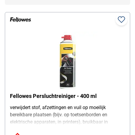
Fellowes Persluchtreiniger - 400 ml
verwijdert stof, afzettingen en vuil op moeilijk
bereikbare plaatsen (bijv. op toetsenborden en
elektrische apparaten, in printers), bruikbaar in
rechtopstaande positie, HFC-vrij, inhoud: 400 ml