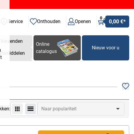
0
0,00 €
*
Service
Onthouden
Openen
Verzenden
Online
Nieuw voor u
u
catalogus
ijfsmiddelen
t
kken: