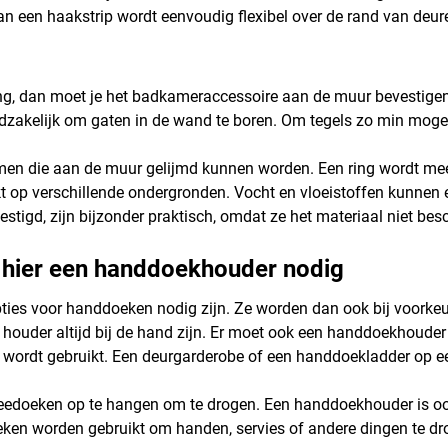
n een haakstrip wordt eenvoudig flexibel over de rand van deu
ang, dan moet je het badkameraccessoire aan de muur bevestige
akelijk om gaten in de wand te boren. Om tegels zo min mogelij
emen die aan de muur gelijmd kunnen worden. Een ring wordt mee
t op verschillende ondergronden. Vocht en vloeistoffen kunnen
gd, zijn bijzonder praktisch, omdat ze het materiaal niet besch
bt hier een handdoekhouder nodig
es voor handdoeken nodig zijn. Ze worden dan ook bij voorkeur i
houder altijd bij de hand zijn. Er moet ook een handdoekhouder 
ordt gebruikt. Een deurgarderobe of een handdoekladder op een
edoeken op te hangen om te drogen. Een handdoekhouder is ook 
eken worden gebruikt om handen, servies of andere dingen te dr