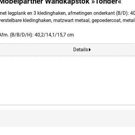
Möbelpartner Wandkapstok »Tonder«
met legplank en 3 kledinghaken, afmetingen onderkant (B/D): 4
verstelbare kledinghaken, matzwart metaal, gepoedercoat, meta
Afm. (B/B/D/H): 40,2/14,1/15,7 cm
Details