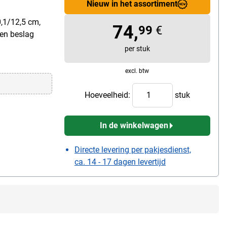
Nieuw in het assortiment
0,1/12,5 cm,
74,
99
€
len beslag
per stuk
excl. btw
Hoeveelheid:
stuk
In de winkelwagen
Directe levering per pakjesdienst,
ca. 14 - 17 dagen levertijd