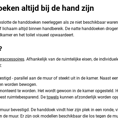
en altijd bij de hand zijn
enslotte de handdoeken neerleggen als ze niet beschikbaar war
 lichaam altijd binnen handbereik. De natte handdoeken drogen
amer en het toilet visueel opwaardeert.
?
raccessoires
. Afhankelijk van de ruimtelijke eisen, de individu
t:
tigd - parallel aan de muur of steekt uit in de kamer. Naast e
nnen worden bewogen.
onteerd te worden. Het wordt gewoon in de kamer opgesteld. 
eest ruimtebesparend. De
towels
kunnen afzonderlijk worden opg
uur bevestigd. De handdoek vindt hier zijn plek in een ronde, vi
 de muur. Er zijn ook modellen beschikbaar die los tegen de mu