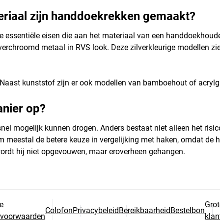
teriaal zijn handdoekrekken gemaakt?
 de essentiële eisen die aan het materiaal van een handdoekhou
 verchroomd metaal in RVS look. Deze zilverkleurige modellen zien
 Naast kunststof zijn er ook modellen van bamboehout of acrylg
anier op?
el mogelijk kunnen drogen. Anders bestaat niet alleen het ris
eestal de betere keuze in vergelijking met haken, omdat de ha
, wordt hij niet opgevouwen, maar eroverheen gehangen.
e
Grot
Colofon
Privacybeleid
Bereikbaarheid
Bestelbon
svoorwaarden
klan