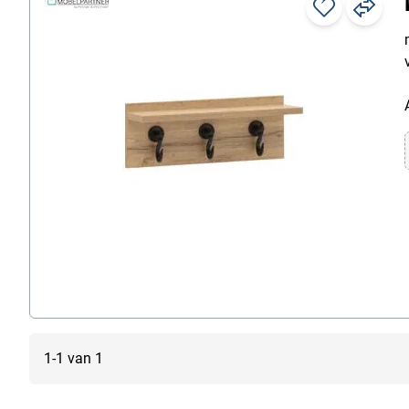
Meubelelementen
Meubelprogramma's
Reksystemen
Stalen meubels
Tuinmeubels
Vestibule meubelprogramma's
Woonideeën
Zitmeubelen
1-1 van 1