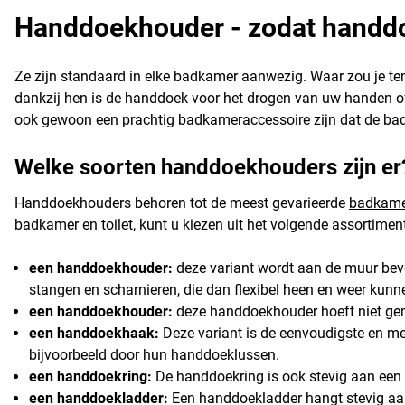
Handdoekhouder - zodat handdoek
Ze zijn standaard in elke badkamer aanwezig. Waar zou je t
dankzij hen is de handdoek voor het drogen van uw handen of
ook gewoon een prachtig badkameraccessoire zijn dat de badk
Welke soorten handdoekhouders zijn er
Handdoekhouders behoren tot de meest gevarieerde
badkame
badkamer en toilet, kunt u kiezen uit het volgende assortimen
een handdoekhouder:
deze variant wordt aan de muur beves
stangen en scharnieren, die dan flexibel heen en weer ku
een handdoekhouder:
deze handdoekhouder hoeft niet gem
een handdoekhaak:
Deze variant is de eenvoudigste en m
bijvoorbeeld door hun handdoeklussen.
een handdoekring:
De handdoekring is ook stevig aan een m
een handdoekladder:
Een handdoekladder hangt stevig aan