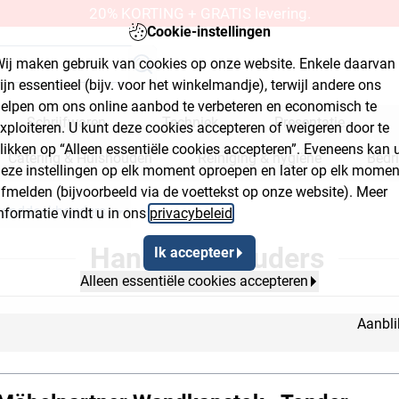
20% KORTING + GRATIS levering.
Cookie-instellingen
ij maken gebruik van cookies op onze website. Enkele daarvan
ijn essentieel (bijv. voor het winkelmandje), terwijl andere ons
elpen om ons online aanbod te verbeteren en economisch te
Schrijfwaren
Techniek
Presentatie
xploiteren. U kunt deze cookies accepteren of weigeren door te
likken op “Alleen essentiële cookies accepteren”. Eveneens kan 
Catering & Huishouden
Reiniging & hygiëne
Bedr
eze instellingen op elk moment oproepen en later op elk momen
fmelden (bijvoorbeeld via de voettekst op onze website). Meer
kplaats & bouwmarkt
anddoekhouders
nformatie vindt u in ons
privacybeleid
.
rumb Flyout Button 2
Breadcrumb Flyout Button 3
Handdoekhouders
Ik accepteer
Alleen essentiële cookies accepteren
Aanbli