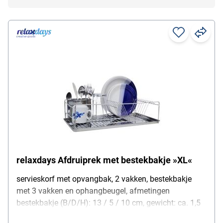
relaxdays Afdruiprek met bestekbakje »XL«
servieskorf met opvangbak, 2 vakken, bestekbakje
met 3 vakken en ophangbeugel, afmetingen
bestekbakje (B/D/H): 13 / 5 / 10 cm, gewicht: ca. 1,5
kg, materiaal: metaal (verchroomd), kleur: zilver,