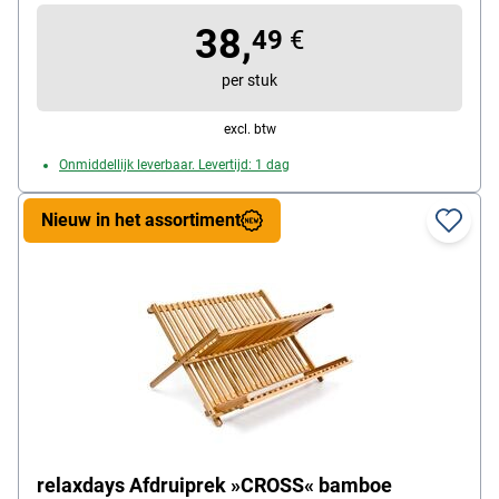
leveringsomvang: 1 afdruiprek (gemonteerd)
38,
49
€
per stuk
excl. btw
Onmiddellijk leverbaar. Levertijd: 1 dag
Nieuw in het assortiment
relaxdays Afdruiprek »CROSS« bamboe