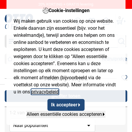
20% KORTING + GRATIS levering.
Cookie-instellingen
0
Wij maken gebruik van cookies op onze website.
Enkele daarvan zijn essentieel (bijv. voor het
winkelmandje), terwijl andere ons helpen om ons
Zoeken
online aanbod te verbeteren en economisch te
exploiteren. U kunt deze cookies accepteren of
weigeren door te klikken op “Alleen essentiële
Reiniging & hygiëne
Spoelen
Afdruiprekjes
cookies accepteren”. Eveneens kan u deze
instellingen op elk moment oproepen en later op
Afdruiprekjes
elk moment afmelden (bijvoorbeeld via de
chließen
voettekst op onze website). Meer informatie vindt
u in ons
privacybeleid
.
Filter tonen
Ik accepteer
1-2 van 2
Alleen essentiële cookies accepteren