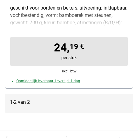
geschikt voor borden en bekers, uitvoering: inklapbaar,
vochtbestendig, vorm: bamboerek met steunen,
gewicht: 700 g, kleur: bamboe, afmetingen (B/D/H):
42 / 33 / 24,5 cm, leveringsomvang: afdruiprek
24,
19
€
per stuk
excl. btw
Onmiddellijk leverbaar. Levertijd: 1 dag
1-2 van 2