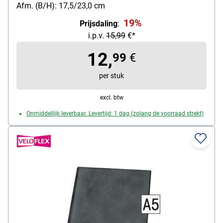
Afm. (B/H): 17,5/23,0 cm
19%
Prijsdaling
:
i.p.v.
15,99
€*
12,
99
€
per stuk
excl. btw
Onmiddellijk leverbaar. Levertijd: 1 dag (zolang de voorraad strekt)