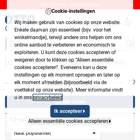
20% KORTING + GRATIS levering.
Cookie-instellingen
0
Wij maken gebruik van cookies op onze website.
Enkele daarvan zijn essentieel (bijv. voor het
winkelmandje), terwijl andere ons helpen om ons
Zoeken
online aanbod te verbeteren en economisch te
exploiteren. U kunt deze cookies accepteren of
weigeren door te klikken op “Alleen essentiële
Klasseren
Ringmappen
Adresboeken
cookies accepteren”. Eveneens kan u deze
instellingen op elk moment oproepen en later op
Adresboeken
elk moment afmelden (bijvoorbeeld via de
chließen
voettekst op onze website). Meer informatie vindt
u in ons
privacybeleid
.
Filter tonen
Ik accepteer
1-2 van 2
Alleen essentiële cookies accepteren