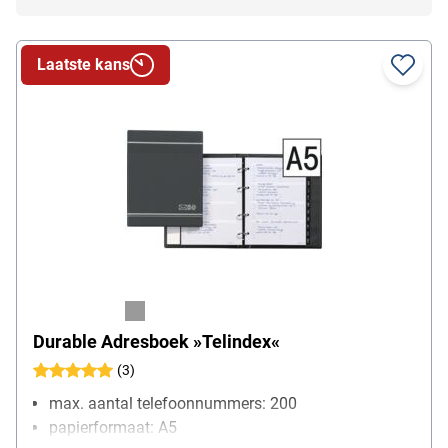
Laatste kans
Durable Adresboek »Telindex«
(3)
max. aantal telefoonnummers: 200
papierformaat: A5