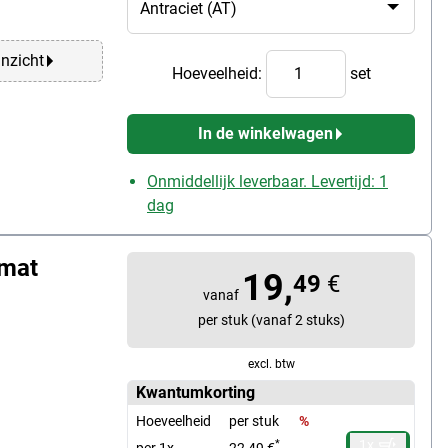
anzicht
Hoeveelheid:
set
In de winkelwagen
Onmiddellijk leverbaar. Levertijd: 1
dag
rmat
19,
49
€
vanaf
per stuk (vanaf 2 stuks)
excl. btw
Kwantumkorting
Hoeveelheid
per stuk
%
1x
*
per 1x
22,49 €
-