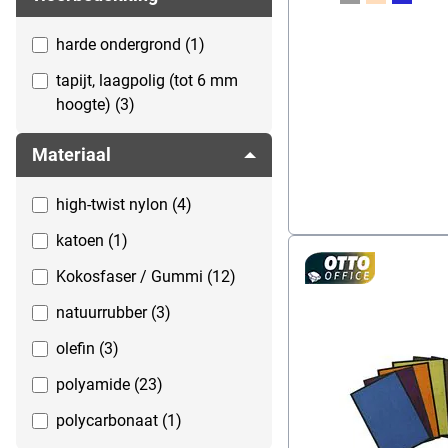
22 mm (5)
57x86 cm (1)
harde ondergrond (1)
23 mm (5)
60,0 x 90,0 cm (1)
tapijt, laagpolig (tot 6 mm
60x100 cm (1)
hoogte) (3)
60x180 cm (1)
Materiaal
60x40 cm (10)
high-twist nylon (4)
60x80 cm (4)
katoen (1)
60x85 cm (2)
Kokosfaser / Gummi (12)
60x90 cm (10)
natuurrubber (3)
70x100 cm (1)
olefin (3)
75,0 x 118,5 cm (1)
polyamide (23)
75,0 x 120,0 cm (1)
polycarbonaat (1)
75x25 cm (3)