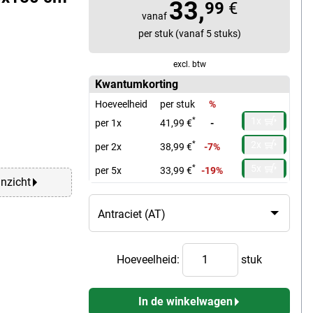
33,
99
€
vanaf
per stuk (vanaf 5 stuks)
excl. btw
Kwantumkorting
Hoeveelheid
per stuk
%
1x
*
per 1x
41,99 €
-
2x
*
per 2x
38,99 €
-7%
5x
*
per 5x
33,99 €
-19%
anzicht
Hoeveelheid:
stuk
In de winkelwagen