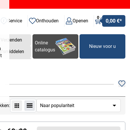
0
0,00 €
*
Service
Onthouden
Openen
Verzenden
Online
Nieuw voor u
u
catalogus
ijfsmiddelen
t
n
kken: