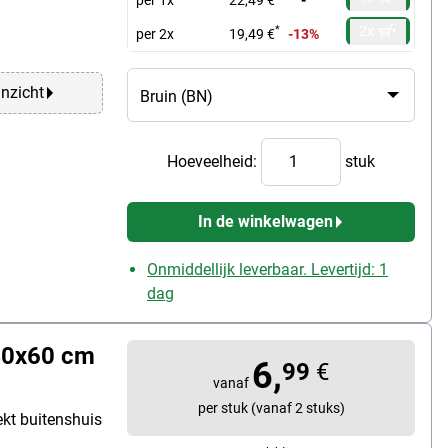
2x
*
per 2x
19,49 €
-13%
anzicht
Hoeveelheid:
stuk
In de winkelwagen
Onmiddellijk leverbaar. Levertijd: 1
dag
40x60 cm
6,
99
€
vanaf
per stuk (vanaf 2 stuks)
kt buitenshuis