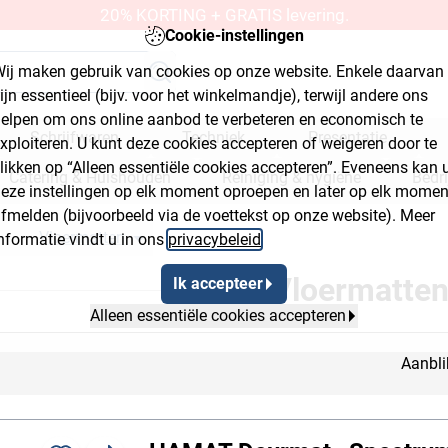
20% KORTING + GRATIS levering.
Cookie-instellingen
ij maken gebruik van cookies op onze website. Enkele daarvan
ijn essentieel (bijv. voor het winkelmandje), terwijl andere ons
elpen om ons online aanbod te verbeteren en economisch te
Schrijfwaren
Techniek
Presentatie
xploiteren. U kunt deze cookies accepteren of weigeren door te
likken op “Alleen essentiële cookies accepteren”. Eveneens kan 
Catering & Huishouden
Reiniging & hygiëne
Bedr
eze instellingen op elk moment oproepen en later op elk momen
fmelden (bijvoorbeeld via de voettekst op onze website). Meer
kplaats & bouwmarkt
Vloermatten
nformatie vindt u in ons
privacybeleid
.
Breadcrumb Flyout Button 2
Breadcrumb Flyout Button 3
Vloermatte
Ik accepteer
Alleen essentiële cookies accepteren
Aanbli