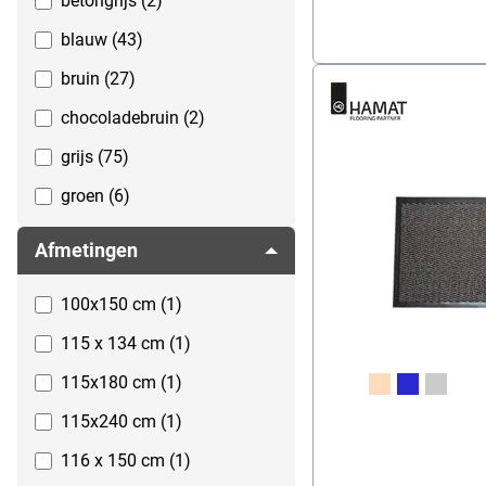
betongrijs (2)
blauw (43)
bruin (27)
chocoladebruin (2)
grijs (75)
groen (6)
koolgrijs (2)
Afmetingen
kwartsgrijs (2)
100x150 cm (1)
leigrijs (2)
115 x 134 cm (1)
meerkleurig (1)
115x180 cm (1)
natuurkleuren (17)
115x240 cm (1)
oranje (4)
116 x 150 cm (1)
rood (30)