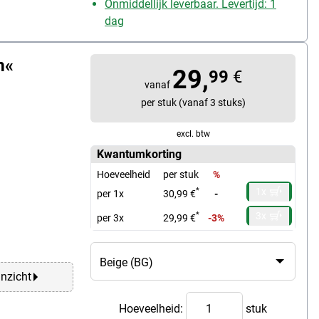
Onmiddellijk leverbaar. Levertijd: 1
dag
m«
29,
99
€
vanaf
per stuk (vanaf 3 stuks)
excl. btw
Kwantumkorting
Hoeveelheid
per stuk
%
1x
*
per 1x
30,99 €
-
3x
*
per 3x
29,99 €
-3%
anzicht
Hoeveelheid:
stuk