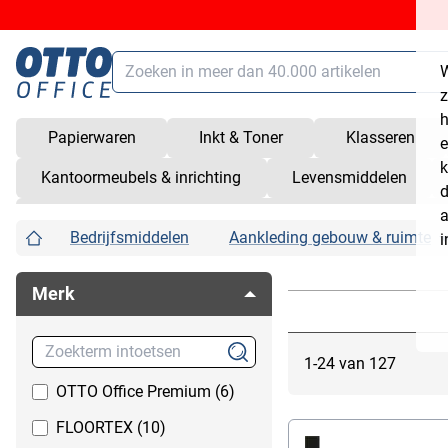
Zoeken
W
Hoofdinhoud (navigatie overslaan)
z
h
Papierwaren
Inkt & Toner
Klasseren
e
Zoeken
alt
+
/
k
Kantoormeubels & inrichting
Levensmiddelen
Winkelmandje
shift
+
alt
+
C
d
a
Wer
Service
shift
+
alt
+
S
Bedrijfsmiddelen
Aankleding gebouw & ruimte
Autoaccessoires
Alarminstallaties
i
Klantenrekening
shift
+
alt
+
K
Badkamer accessoires
Brievenbussen
Snelkoppelingen openen/sluiten
shift
+
alt
+
Z
Merk
Bescherming tegen inkijk
Fietsrekken
Bewegwijzering
Horren
Cadeau-ideeën
Klokken
1-24 van 127
EHBO
Krukjes
OTTO Office Premium (6)
Fietsaccessoires
Overige
FLOORTEX (10)
Fournituren
Paraplu & parasol