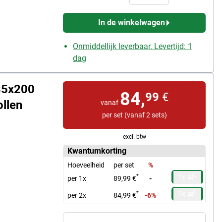
In de winkelwagen
Onmiddellijk leverbaar. Levertijd: 1
dag
35x200
84,
99
€
ollen
vanaf
per set (vanaf 2 sets)
excl. btw
Kwantumkorting
Hoeveelheid
per set
%
1x
*
per 1x
89,99 €
-
2x
*
per 2x
84,99 €
-6%