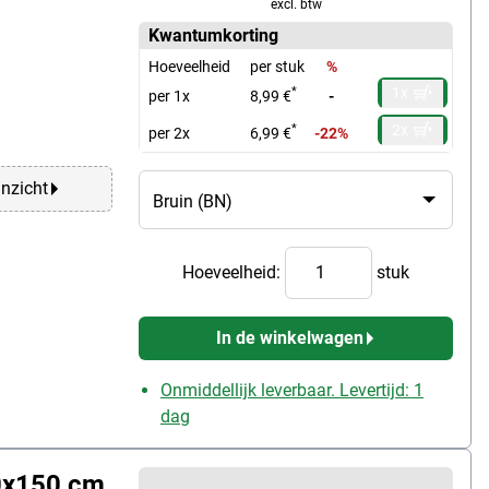
excl. btw
Kwantumkorting
Hoeveelheid
per stuk
%
1x
*
per 1x
8,99 €
-
2x
*
per 2x
6,99 €
-22%
anzicht
Hoeveelheid:
stuk
In de winkelwagen
Onmiddellijk leverbaar. Levertijd: 1
dag
0x150 cm