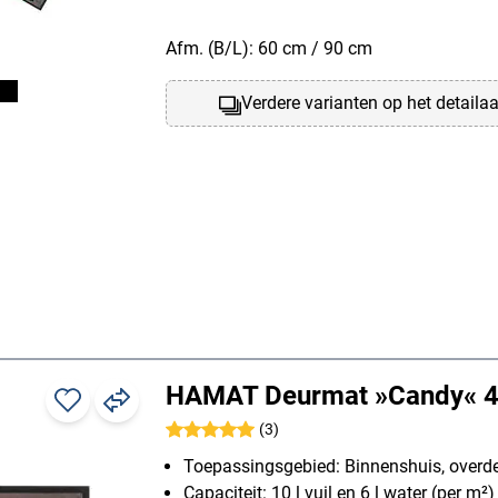
Afm. (B/L): 60 cm / 90 cm
Verdere varianten op het detaila
HAMAT Deurmat »Candy« 
(3)
Toepassingsgebied: Binnenshuis, overde
Capaciteit: 10 l vuil en 6 l water (per m²)