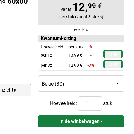
m« 60x80
12,
99
€
vanaf
per stuk (vanaf 3 stuks)
excl. btw
Kwantumkorting
Hoeveelheid
per stuk
%
1x
*
per 1x
13,99 €
-
3x
*
per 3x
12,99 €
-7%
anzicht
Hoeveelheid:
stuk
In de winkelwagen