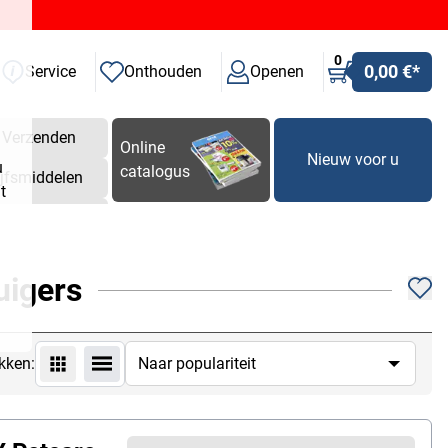
0
0,00 €
*
Service
Onthouden
Openen
Verzenden
Online
Nieuw voor u
u
catalogus
ijfsmiddelen
t
uigers
kken: