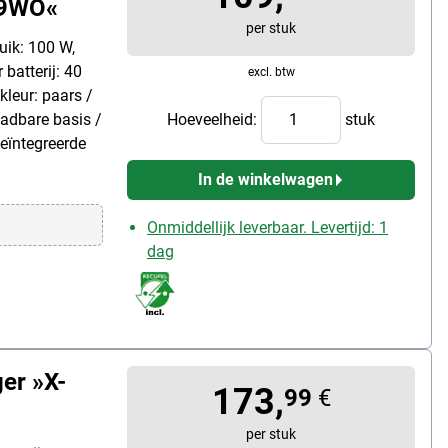
29WO«
per stuk
uik: 100 W,
 batterij: 40
excl. btw
kleur: paars /
adbare basis /
Hoeveelheid:
stuk
eïntegreerde
In de winkelwagen
Onmiddellijk leverbaar. Levertijd: 1
dag
er »X-
173,
99
€
per stuk