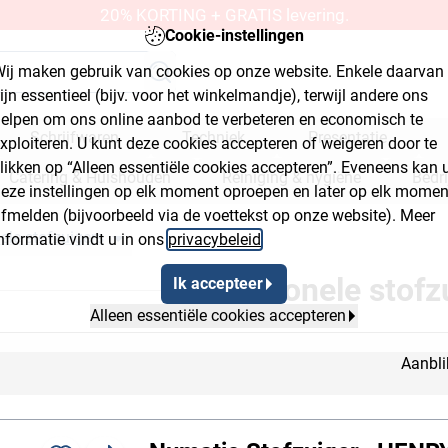
20% KORTING + GRATIS levering.
Cookie-instellingen
ij maken gebruik van cookies op onze website. Enkele daarvan
ijn essentieel (bijv. voor het winkelmandje), terwijl andere ons
elpen om ons online aanbod te verbeteren en economisch te
Schrijfwaren
Techniek
Presentatie
xploiteren. U kunt deze cookies accepteren of weigeren door te
likken op “Alleen essentiële cookies accepteren”. Eveneens kan 
Catering & Huishouden
Reiniging & hygiëne
Bedr
eze instellingen op elk moment oproepen en later op elk momen
fmelden (bijvoorbeeld via de voettekst op onze website). Meer
kplaats & bouwmarkt
nele stofzuigers
nformatie vindt u in ons
privacybeleid
.
yout Button 2
Breadcrumb Flyout Button 3
Traditionele stofz
Ik accepteer
Alleen essentiële cookies accepteren
Aanbli