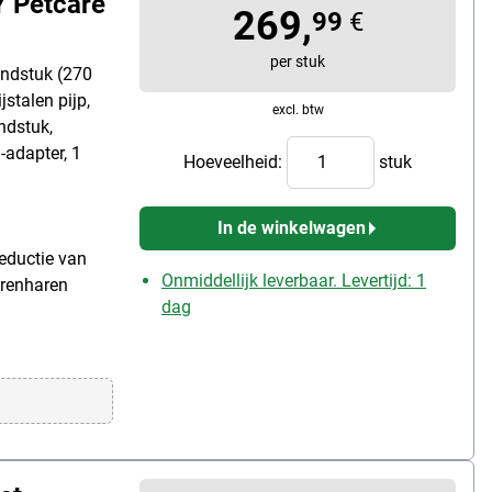
Y Petcare
269,
99
€
per stuk
ondstuk (270
stalen pijp,
excl. btw
ndstuk,
-adapter, 1
Hoeveelheid:
stuk
In de winkelwagen
reductie van
Onmiddellijk leverbaar. Levertijd: 1
erenharen
dag