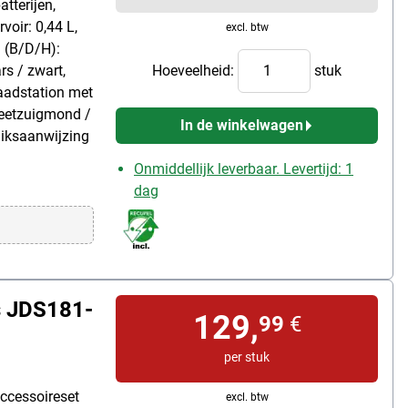
atterijen,
oir: 0,44 L,
excl. btw
m (B/D/H):
rs / zwart,
Hoeveelheid:
stuk
laadstation met
leetzuigmond /
In de winkelwagen
uiksaanwijzing
Onmiddellijk leverbaar. Levertijd: 1
dag
s JDS181-
129,
99
€
per stuk
ccessoireset
excl. btw