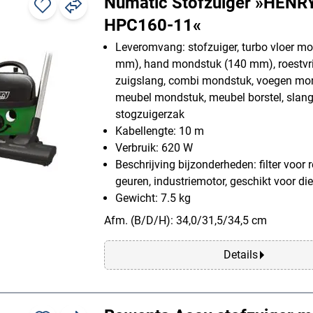
Numatic Stofzuiger »HENR
HPC160-11«
Leveromvang: stofzuiger, turbo vloer m
mm), hand mondstuk (140 mm), roestvrij
zuigslang, combi mondstuk, voegen mo
meubel mondstuk, meubel borstel, slang
stogzuigerzak
Kabellengte: 10 m
Verbruik: 620 W
Beschrijving bijzonderheden: filter voor 
geuren, industriemotor, geschikt voor di
Gewicht: 7.5 kg
Afm. (B/D/H): 34,0/31,5/34,5 cm
Details