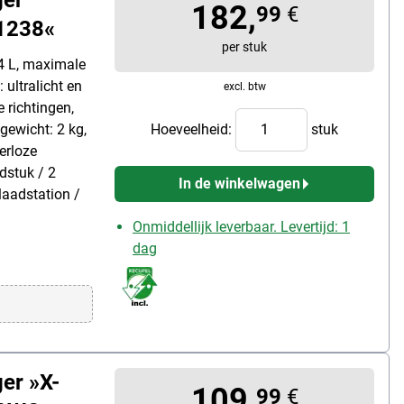
182,
99
€
1238«
per stuk
,4 L, maximale
 ultralicht en
excl. btw
 richtingen,
gewicht: 2 kg,
Hoeveelheid:
stuk
erloze
dstuk / 2
In de winkelwagen
laadstation /
Onmiddellijk leverbaar. Levertijd: 1
dag
er »X-
109,
99
€