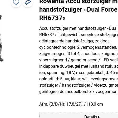
Rowenta Accu stofzuiger m
handstofzuiger »Dual Force
RH6737«
Accu stofzuiger met handstofzuiger »Dual
RH6737« lichtgewicht snoerloze stofzuige
geïntegreerde handstofzuiger, zakloos,
cycloontechnologie, 2 vermogensstanden,
zuigvermogen: 3 tot 4, snoerloos, zuigmo
vloerzuigmond / gemotoriseerd / LED verli
inklapbare duwbeugel met lushandstuk, acc
ion, spanning: 18 V, max. gebruikstijd: 45 
oplaadtijd: 5 uur, kleur: wit, leveringsomv
stofzuiger / handstofzuiger / vloerzuigmo
geïntegreerde meubelborstel / voegenmond
Afm. (B/D/H): 17,8/27,1/113,0 cm
Details