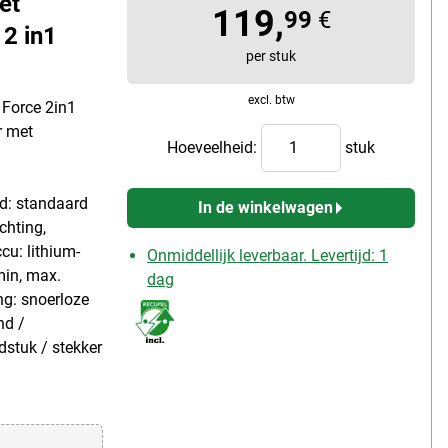
et
119,
99
€
 2 in1
per stuk
excl. btw
 Force 2in1
r met
Hoeveelheid:
stuk
nd: standaard
In de winkelwagen
chting,
u: lithium-
Onmiddellijk leverbaar. Levertijd: 1
min, max.
dag
ang: snoerloze
nd /
stuk / stekker