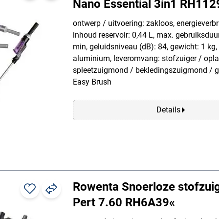
Nano Essential 3in1 RH11
ontwerp / uitvoering: zakloos, energieverbr
inhoud reservoir: 0,44 L, max. gebruiksduur
min, geluidsniveau (dB): 84, gewicht: 1 kg, 
aluminium, leveromvang: stofzuiger / opla
spleetzuigmond / bekledingszuigmond / g
Easy Brush
Details
Rowenta Snoerloze stofzuig
Pert 7.60 RH6A39«