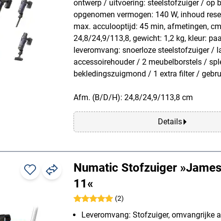
ontwerp / uitvoering: steelstofzuiger / op b
opgenomen vermogen: 140 W, inhoud reserv
max. acculooptijd: 45 min, afmetingen, c
24,8/24,9/113,8, gewicht: 1,2 kg, kleur: paa
leveromvang: snoerloze steelstofzuiger / 
accessoirehouder / 2 meubelborstels / sp
bekledingszuigmond / 1 extra filter / gebr
Afm. (B/D/H): 24,8/24,9/113,8 cm
Details
Numatic Stofzuiger »Jame
11«
(2)
Leveromvang: Stofzuiger, omvangrijke a