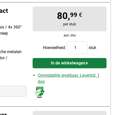
act
80,
99
€
per stuk
is / 4x 360°
greep
excl. btw
Hoeveelheid:
stuk
sche metalen
tor /
In de winkelwagen
Onmiddellijk leverbaar. Levertijd: 1
dag
ger