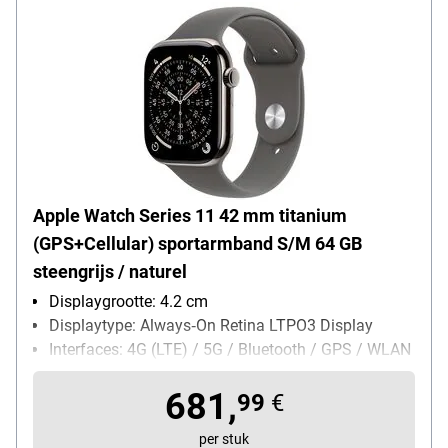
Apple Watch Series 11 42 mm titanium
(GPS+Cellular) sportarmband S/M 64 GB
steengrijs / naturel
Displaygrootte: 4.2 cm
Displaytype: Always‑On Retina LTPO3 Display
Interfaces: 4G (LTE) / 5G / Bluetooth / GPS / WLAN
kledingmaat: M/L / 42 mm
681,
Leveromvang: Apple Watch / sportbandje /
99
€
Magnetische snellader met USB-C-kabel (1 m)
per stuk