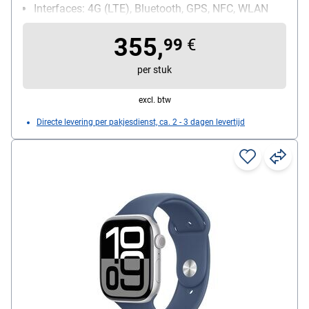
Interfaces: 4G (LTE), Bluetooth, GPS, NFC, WLAN
kledingmaat: 46 mm
355,
Leveromvang: Sportarmband, magnetische
99
€
snellader met USB-C-kabel (1 m)
per stuk
excl. btw
Directe levering per pakjesdienst, ca. 2 - 3 dagen levertijd