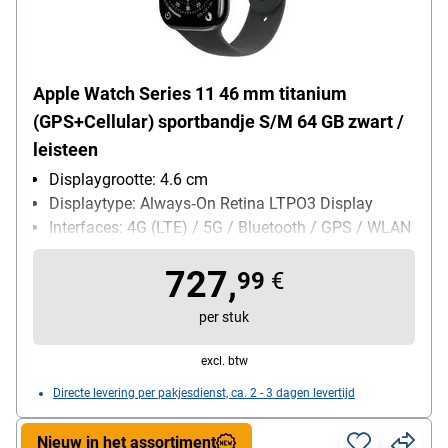
Apple Watch Series 11 46 mm titanium
(GPS+Cellular) sportbandje S/M 64 GB zwart /
leisteen
Displaygrootte: 4.6 cm
Displaytype: Always‑On Retina LTPO3 Display
Interfaces: 4G (LTE) / 5G / Bluetooth / GPS / WLAN
kledingmaat: S/M / 46 mm
727,
Leveromvang: Apple Watch / sportbandje /
99
€
Magnetische snellader met USB-C-kabel (1 m)
per stuk
excl. btw
Directe levering per pakjesdienst, ca. 2 - 3 dagen levertijd
Nieuw in het assortiment