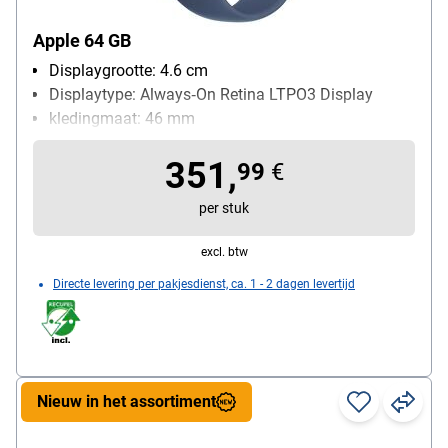
Apple 64 GB
Displaygrootte: 4.6 cm
Displaytype: Always‑On Retina LTPO3 Display
kledingmaat: 46 mm
Leveromvang: Sportarmband, magnetische
351,
snellader met USB-C-kabel (1 m)
99
€
per stuk
excl. btw
Directe levering per pakjesdienst, ca. 1 - 2 dagen levertijd
Nieuw in het assortiment