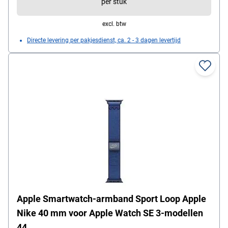
per stuk
magnetische snellader met USB-C-kabel (1 m)
excl. btw
Directe levering per pakjesdienst, ca. 2 - 3 dagen levertijd
Apple Smartwatch-armband Sport Loop Apple
Nike 40 mm voor Apple Watch SE 3-modellen
44