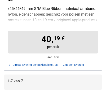
/45/46/49 mm S/M Blue Ribbon materiaal armband:
nylon, eigenschappen: geschikt voor polsen met een
omtrek tussen 13 en 19 cm / origineel Apple-product /
water- en zweetbestendig / ademend / gemaakt van
zacht, licht materiaal / voorzien van een stevige
40,
klittenbandsluiting – kan individueel aan de pols
19
€
worden aangepast / ideaal voor sport en zwemmen
per stuk
en voor een sportieve look, kleur: Blue Ribbon,
leveringsomvang: 1 smartwatch-armband
excl. btw
Directe levering per pakjesdienst, ca. 1 - 2 dagen levertijd
1-7 van 7