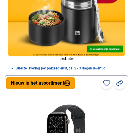
Displaygrootte: 4.6 cm
Displaytype: Always‑On Retina LTPO3 Display
Interfaces: 4G (LTE) / 5G / Bluetooth / GPS / WLAN
kledingmaat: S/M / 46 mm
727,
Leveromvang: Apple Watch / sportbandje /
99
€
Magnetische snellader met USB-C-kabel (1 m)
per stuk
excl. btw
Directe levering per pakjesdienst, ca. 2 - 3 dagen levertijd
Nieuw in het assortiment