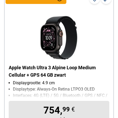
Apple Watch Ultra 3 Alpine Loop Medium
Cellular + GPS 64 GB zwart
Displaygrootte: 4.9 cm
Displaytype: Always‑On Retina LTPO3 OLED
Interfaces: 4G (LTE) / 5G / Bluetooth / GPS / NFC /
WLAN
754,
kledingmaat: 49 mm
99
€
Leveromvang: Apple Watch / Alpine Loop-bandje /