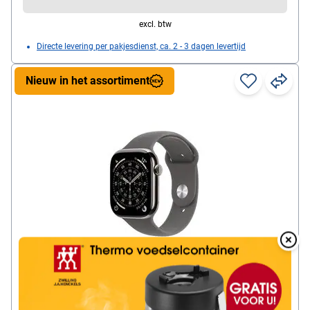
excl. btw
Directe levering per pakjesdienst, ca. 2 - 3 dagen levertijd
Nieuw in het assortiment
Overlay
Over
Apple Watch Series 11 46 mm titanium
(GPS+Cellular) sportbandje S/M 64 GB
steengrijs / naturel