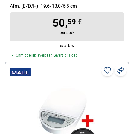
Functies: automatische uitschakeling,
Afm. (B/D/H): 19,6/13,0/6,5 cm
automatische nulstelling, hold-functie
soort batterij: batterij/zonne-energie
50,
59
€
per stuk
excl. btw
Onmiddellijk leverbaar. Levertijd: 1 dag