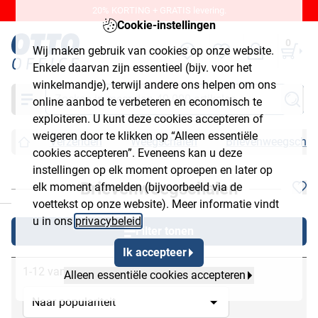
20% KORTING + GRATIS levering.
Cookie-instellingen
0
Wij maken gebruik van cookies op onze website.
Enkele daarvan zijn essentieel (bijv. voor het
winkelmandje), terwijl andere ons helpen om ons
Zoeken
online aanbod te verbeteren en economisch te
exploiteren. U kunt deze cookies accepteren of
weigeren door te klikken op “Alleen essentiële
Verzenden
Weegschalen
Brievenweegschal
cookies accepteren”. Eveneens kan u deze
instellingen op elk moment oproepen en later op
Brievenweegschalen
elk moment afmelden (bijvoorbeeld via de
chließen
voettekst op onze website). Meer informatie vindt
u in ons
privacybeleid
.
Filter tonen
Ik accepteer
1-12 van 12
Alleen essentiële cookies accepteren