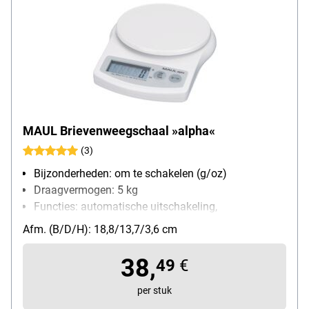
MAUL Brievenweegschaal »alpha«
(3)
Bijzonderheden: om te schakelen (g/oz)
Draagvermogen: 5 kg
Functies: automatische uitschakeling,
automatische nulstelling, om te schakelen
Afm. (B/D/H): 18,8/13,7/3,6 cm
weegeenheid
soort batterij: AAA / Micro
38,
49
€
per stuk