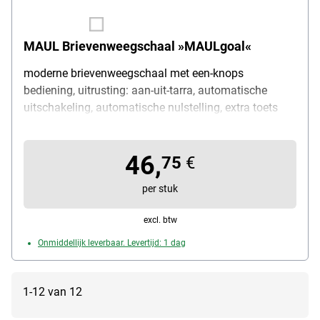
MAUL Brievenweegschaal »MAULgoal«
moderne brievenweegschaal met een-knops
bediening, uitrusting: aan-uit-tarra, automatische
uitschakeling, automatische nulstelling, extra toets
voor het omschakelen van de gewichtseenheid
(g/lb/oz/ml), draagkracht: 5000 g, onderverdeling: 1 g,
46,
afmetingen van het weegplateau Ø 15 cm, levering
75
€
met 2x 1,5 V batterij (AAA)
per stuk
excl. btw
Onmiddellijk leverbaar. Levertijd: 1 dag
1-12 van 12