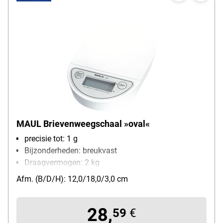
MAUL Brievenweegschaal »oval«
precisie tot: 1 g
Bijzonderheden: breukvast
Draagvermogen: 2 kg
soort batterij: 3V-Lithium-Batterij
Afm. (B/D/H): 12,0/18,0/3,0 cm
28,
59
€