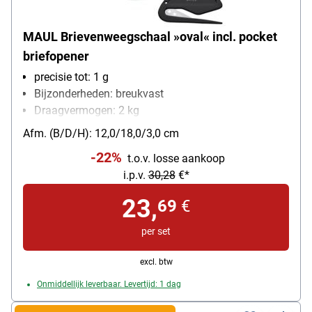
MAUL Brievenweegschaal »oval« incl. pocket
briefopener
precisie tot: 1 g
Bijzonderheden: breukvast
Draagvermogen: 2 kg
soort batterij: 3V-Lithium-Batterij
Afm. (B/D/H): 12,0/18,0/3,0 cm
-22%
t.o.v. losse aankoop
i.p.v.
30,28
€*
23,
69
€
per set
excl. btw
Onmiddellijk leverbaar. Levertijd: 1 dag