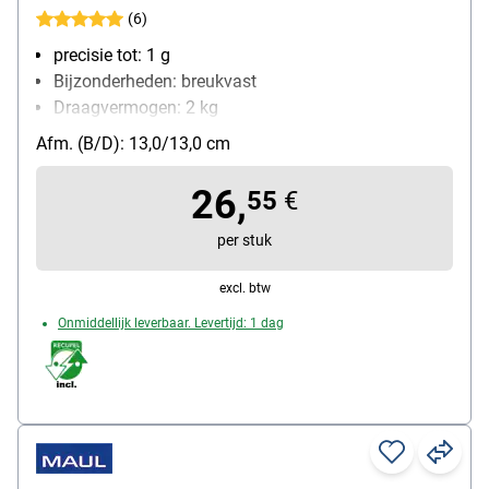
(6)
precisie tot: 1 g
Bijzonderheden: breukvast
Draagvermogen: 2 kg
Functies: tarra-functie
Afm. (B/D): 13,0/13,0 cm
soort batterij: 3V-Lithium-Batterij
26,
55
€
per stuk
excl. btw
Onmiddellijk leverbaar. Levertijd: 1 dag