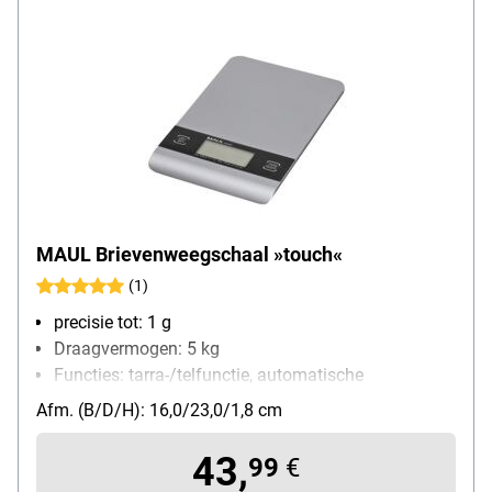
MAUL Brievenweegschaal »touch«
(1)
precisie tot: 1 g
Draagvermogen: 5 kg
Functies: tarra-/telfunctie, automatische
uitschakeling, automatische nulstelling, eenheden
Afm. (B/D/H): 16,0/23,0/1,8 cm
wisselfunctie
soort batterij: AAA / Micro
43,
99
€