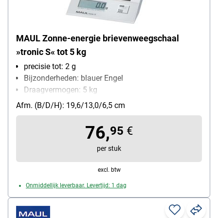
MAUL Zonne-energie brievenweegschaal
»tronic S« tot 5 kg
precisie tot: 2 g
Bijzonderheden: blauer Engel
Draagvermogen: 5 kg
Functies: automatische uitschakeling,
Afm. (B/D/H): 19,6/13,0/6,5 cm
automatische nulstelling, hold-functie
soort batterij: batterij/zonne-energie
76,
95
€
per stuk
excl. btw
Onmiddellijk leverbaar. Levertijd: 1 dag