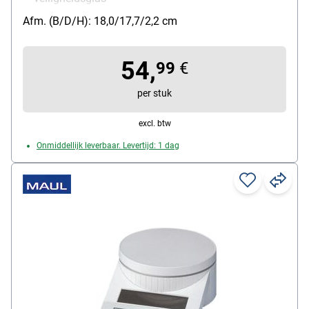
Draagvermogen: 5 kg
Afm. (B/D/H): 18,0/17,7/2,2 cm
Functies: Automatische uitschakeling, tarra functie,
gebruikerscalibratie
54,
soort batterij: 3 V Lithium-batterij (CR2032)
99
€
per stuk
excl. btw
Onmiddellijk leverbaar. Levertijd: 1 dag