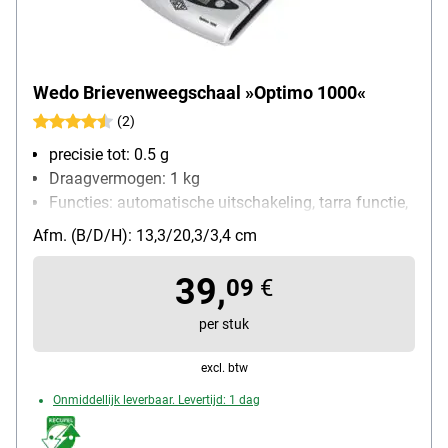
Wedo Brievenweegschaal »Optimo 1000«
(2)
precisie tot: 0.5 g
Draagvermogen: 1 kg
Functies: automatische uitschakeling, tarra functie,
een-knops bediening
Afm. (B/D/H): 13,3/20,3/3,4 cm
soort batterij: AAA / Micro
39,
09
€
per stuk
excl. btw
Onmiddellijk leverbaar. Levertijd: 1 dag