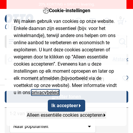
20% KORTING + GRATIS levering.
Cookie-instellingen
0
Wij maken gebruik van cookies op onze website.
Enkele daarvan zijn essentieel (bijv. voor het
winkelmandje), terwijl andere ons helpen om ons
Zoeken
online aanbod te verbeteren en economisch te
exploiteren. U kunt deze cookies accepteren of
weigeren door te klikken op “Alleen essentiële
Bedrijfsmiddelen
Bewegwijzering
Afstand 
cookies accepteren”. Eveneens kan u deze
instellingen op elk moment oproepen en later op
Afstand houden borden
elk moment afmelden (bijvoorbeeld via de
chließen
voettekst op onze website). Meer informatie vindt
u in ons
privacybeleid
.
Filter tonen
Ik accepteer
1-2 van 2
Alleen essentiële cookies accepteren