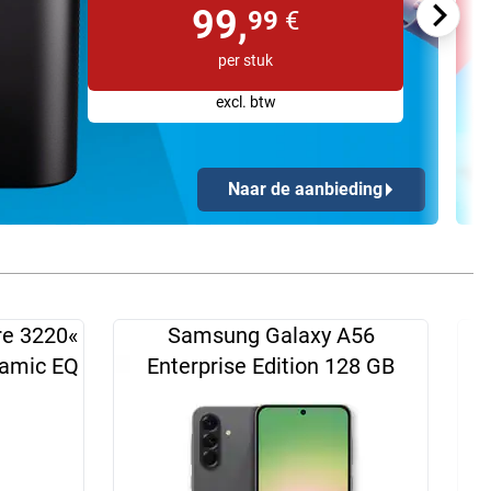
99,
99
€
per stuk
excl. btw
Naar de aanbieding
re 3220«
Samsung Galaxy A56
namic EQ
Enterprise Edition 128 GB