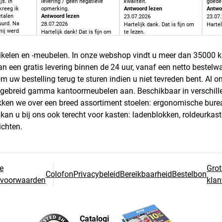
js. In
levering / geen negatieve
kwaliteit.
goede 
kreeg ik
opmerking.
Antwoord lezen
Antwo
etalen
Antwoord lezen
23.07.2026
23.07
uurd. Na
28.07.2026
Hartelijk dank. Dat is fijn om
Hartel
mij werd
Hartelijk dank! Dat is fijn om
te lezen.
epast naar
te horen.
betalen
rtikelen en -meubelen. In onze webshop vindt u meer dan 35000 ka
van een gratis levering binnen de 24 uur, vanaf een netto bestel
om uw bestelling terug te sturen indien u niet tevreden bent. A
uitgebreid gamma kantoormeubelen aan. Beschikbaar in verschill
 we over een breed assortiment stoelen: ergonomische bureaust
n u bij ons ook terecht voor kasten: ladenblokken, roldeurkaste
ichten.
e
Grot
Colofon
Privacybeleid
Bereikbaarheid
Bestelbon
svoorwaarden
klan
Catalogi