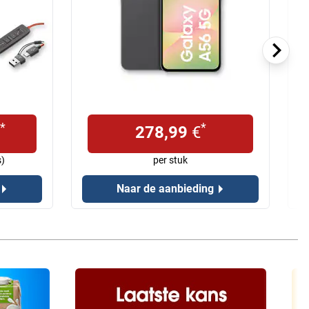
*
*
278,99
€
s)
per stuk
Naar de aanbieding