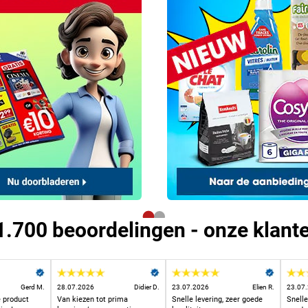
.700 beoordelingen - onze klant
Gerd M.
28.07.2026
Didier D.
23.07.2026
Elien R.
23.07
 product
Van kiezen tot prima
Snelle levering, zeer goede
Snelle