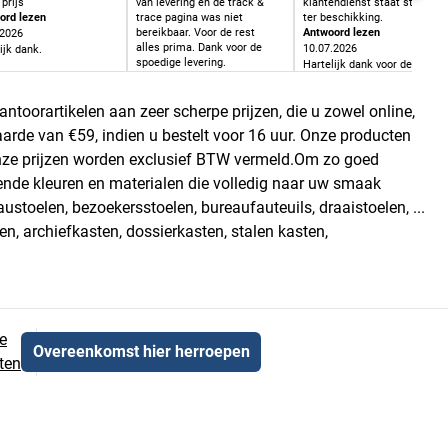
prijs
van levering en de track &
klantendienst staat steeds
ord lezen
trace pagina was niet
ter beschikking.
bereikbaar. Voor de rest
Antwoord lezen
.2026
alles prima. Dank voor de
10.07.2026
ijk dank.
spoedige levering.
Hartelijk dank voor de
Antwoord lezen
positieve feedback. Dat doet
20.07.2026
ons veel plezier.
ntoorartikelen aan zeer scherpe prijzen, die u zowel online,
Bedankt voor de feedback.
Een bevestiging van levering
waarde van €59, indien u bestelt voor 16 uur. Onze producten
is er niet. Normaal kan de
levering gevolgd worden via
l onze prijzen worden exclusief BTW vermeld.Om zo goed
de tracking en kunt u daar
ende kleuren en materialen die volledig naar uw smaak
ook zien dat er geleverd
werd. U mag onze
oelen, bezoekersstoelen, bureaufauteuils, draaistoelen, ...
klantendienst gerust
n, archiefkasten, dossierkasten, stalen kasten,
contacteren als u worstelt
met de tracking. Dan helpen
ze u met de tracking. Ze
kunnen u ook de leverbon
mailen.
e
Overeenkomst hier herroepen
ten