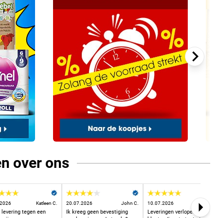
en over ons
.2026
Katleen C.
20.07.2026
John C.
10.07.2026
Ingrid D
 levering tegen een
Ik kreeg geen bevestiging
Leveringen verlopen stipt en
Next