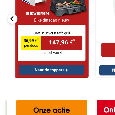
Elke dinsdag nieuw
Gratis:
Severin tafelgrill
*
*
36,99
€
147,96
€
per doos
per set van 4
Naar de toppers
N