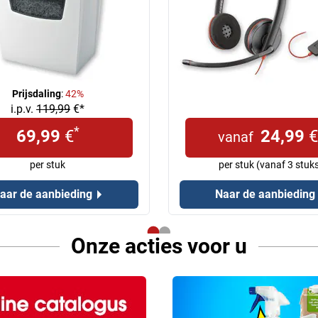
Prijsdaling
:
42%
i.p.v.
119,99
€*
*
69,99
€
24,99
€
vanaf
per stuk
per stuk (vanaf 3 stuk
aar de aanbieding
Naar de aanbieding
Onze acties voor u