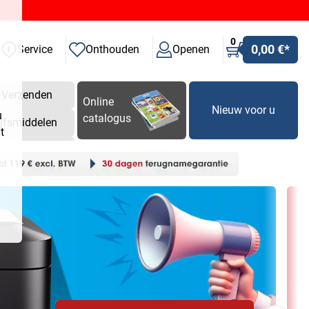
0
0,00 €
*
Service
Onthouden
Openen
Verzenden
Online
Nieuw voor u
u
catalogus
ijfsmiddelen
t