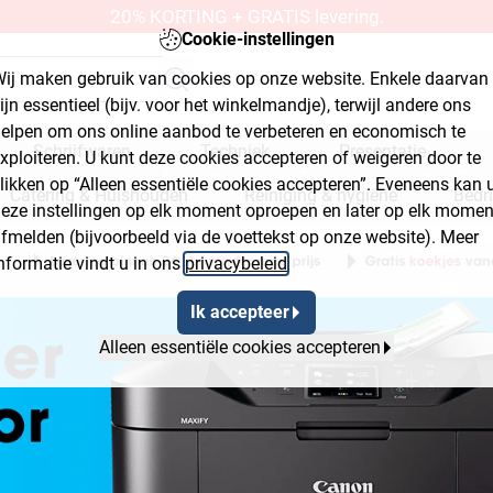
20% KORTING + GRATIS levering.
Cookie-instellingen
ij maken gebruik van cookies op onze website. Enkele daarvan
ijn essentieel (bijv. voor het winkelmandje), terwijl andere ons
elpen om ons online aanbod te verbeteren en economisch te
Schrijfwaren
Techniek
Presentatie
xploiteren. U kunt deze cookies accepteren of weigeren door te
likken op “Alleen essentiële cookies accepteren”. Eveneens kan 
Catering & Huishouden
Reiniging & hygiëne
Bedr
eze instellingen op elk moment oproepen en later op elk momen
fmelden (bijvoorbeeld via de voettekst op onze website). Meer
kplaats & bouwmarkt
nformatie vindt u in ons
privacybeleid
.
Ik accepteer
Alleen essentiële cookies accepteren