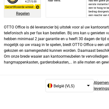
naar wens.
had een goeie pri
4.27/5.00
eerste instantie 
een te hoog te b
bedrag doorgest
Regelen
een reactie van 
het bedrag aang
het correcte te 
bedrag.
OTTO Office is dé leverancier bij uitstek voor al uw kantoora
telefonisch als per fax kan bestellen. Bij ons kan u genieten 
hebben minimaal 2 jaar garantie en u heeft 30 dagen de tijd 
mogelijk op uw vraag in te spelen, biedt OTTO Office u een 
gekozen en samengesteld kunnen worden. Daarnaast beschikken
Om onze brede waaier aan kantoormeubelen te vervolledigen ka
hangmappenkasten, garderobekasten,... in alle maten en gew
Algemen
levering
Taal- en landselectie