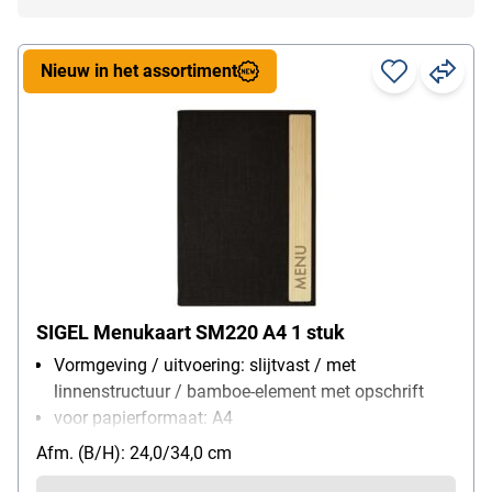
Nieuw in het assortiment
SIGEL Menukaart SM220 A4 1 stuk
Vormgeving / uitvoering: slijtvast / met
linnenstructuur / bamboe-element met opschrift
voor papierformaat: A4
Materiaal: Polyethylen / bambus
Afm. (B/H): 24,0/34,0 cm