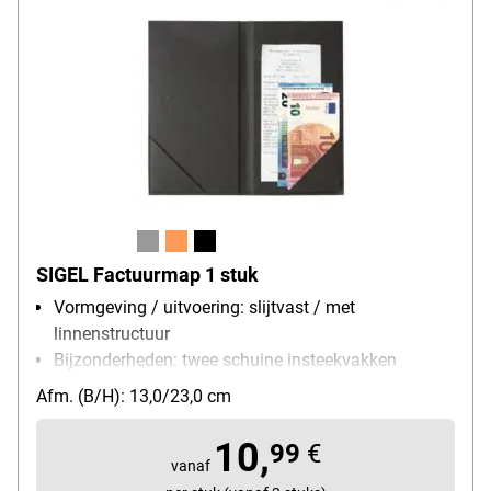
SIGEL Factuurmap 1 stuk
Vormgeving / uitvoering: slijtvast / met
linnenstructuur
Bijzonderheden: twee schuine insteekvakken
(binnenkant)
Afm. (B/H): 13,0/23,0 cm
Materiaal: polyurethaan
10,
99
€
vanaf