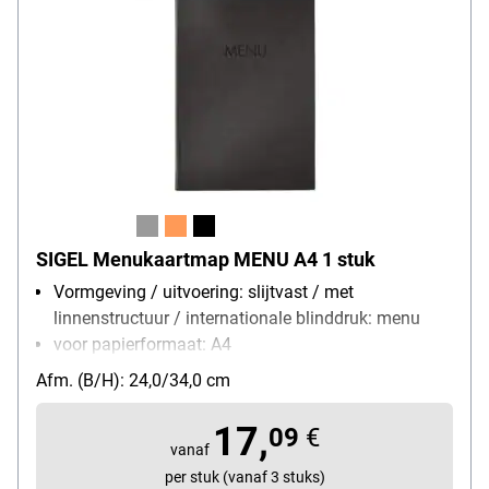
SIGEL Menukaartmap MENU A4 1 stuk
Vormgeving / uitvoering: slijtvast / met
linnenstructuur / internationale blinddruk: menu
voor papierformaat: A4
Bijzonderheden: met rubberen binding
Afm. (B/H): 24,0/34,0 cm
Materiaal: Polyurethan / Polypropylen
17,
09
€
vanaf
per stuk (vanaf 3 stuks)