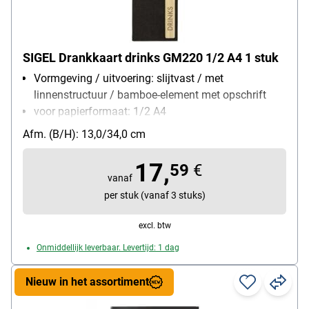
SIGEL Drankkaart drinks GM220 1/2 A4 1 stuk
Vormgeving / uitvoering: slijtvast / met
linnenstructuur / bamboe-element met opschrift
voor papierformaat: 1/2 A4
Materiaal: Polyethylen / bambus
Afm. (B/H): 13,0/34,0 cm
17,
59
€
vanaf
per stuk (vanaf 3 stuks)
excl. btw
Onmiddellijk leverbaar. Levertijd: 1 dag
Nieuw in het assortiment