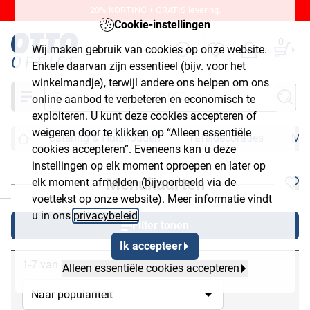
20% KORTING + GRATIS levering.
Cookie-instellingen
0
Wij maken gebruik van cookies op onze website.
Enkele daarvan zijn essentieel (bijv. voor het
winkelmandje), terwijl andere ons helpen om ons
Zoeken
online aanbod te verbeteren en economisch te
exploiteren. U kunt deze cookies accepteren of
weigeren door te klikken op “Alleen essentiële
Catering & Huishouden
Tafeldecoraties
Men
cookies accepteren”. Eveneens kan u deze
instellingen op elk moment oproepen en later op
Menukaarten
elk moment afmelden (bijvoorbeeld via de
chließen
voettekst op onze website). Meer informatie vindt
u in ons
privacybeleid
.
Filter tonen
Ik accepteer
1-7 van 7
Alleen essentiële cookies accepteren