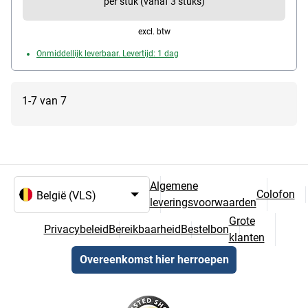
per stuk (vanaf 3 stuks)
excl. btw
Onmiddellijk leverbaar. Levertijd: 1 dag
1-7 van 7
Algemene
Colofon
leveringsvoorwaarden
Taal- en landselectie
Grote
Privacybeleid
Bereikbaarheid
Bestelbon
klanten
Overeenkomst hier herroepen