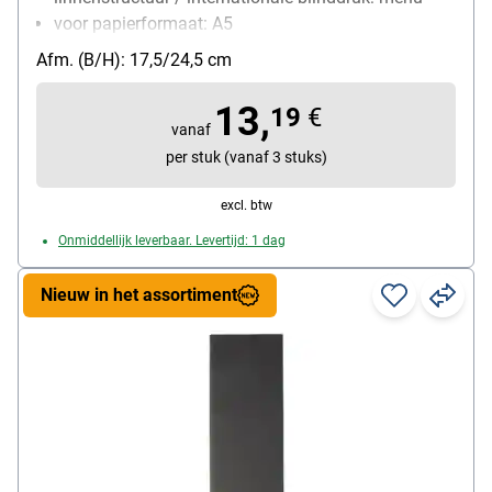
voor papierformaat: A5
Bijzonderheden: met rubberen binding
Afm. (B/H): 17,5/24,5 cm
Materiaal: Polyurethan / Polypropylen
13,
19
€
vanaf
per stuk (vanaf 3 stuks)
excl. btw
Onmiddellijk leverbaar. Levertijd: 1 dag
Nieuw in het assortiment