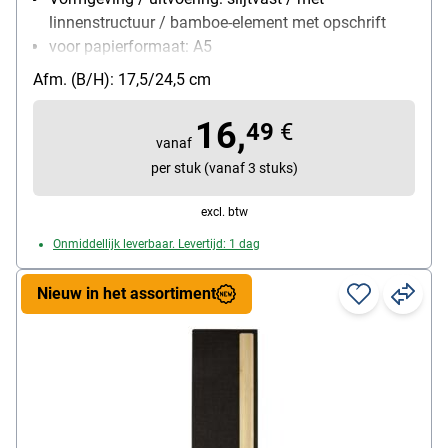
linnenstructuur / bamboe-element met opschrift
voor papierformaat: A5
Materiaal: Polyethylen / bambus
Afm. (B/H): 17,5/24,5 cm
16,
49
€
vanaf
per stuk (vanaf 3 stuks)
excl. btw
Onmiddellijk leverbaar. Levertijd: 1 dag
Nieuw in het assortiment