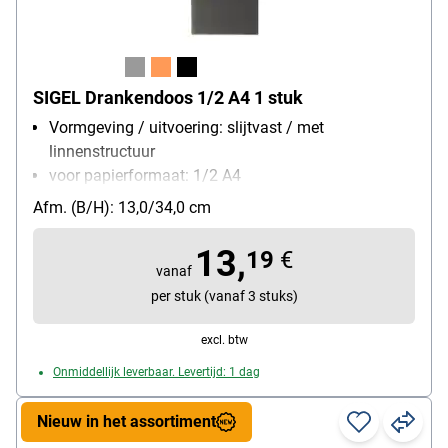
SIGEL Drankendoos 1/2 A4 1 stuk
Vormgeving / uitvoering: slijtvast / met
linnenstructuur
voor papierformaat: 1/2 A4
Bijzonderheden: met rubberen binding
Afm. (B/H): 13,0/34,0 cm
Materiaal: Polyurethan / polypropyleen
13,
19
€
vanaf
per stuk (vanaf 3 stuks)
excl. btw
Onmiddellijk leverbaar. Levertijd: 1 dag
Nieuw in het assortiment