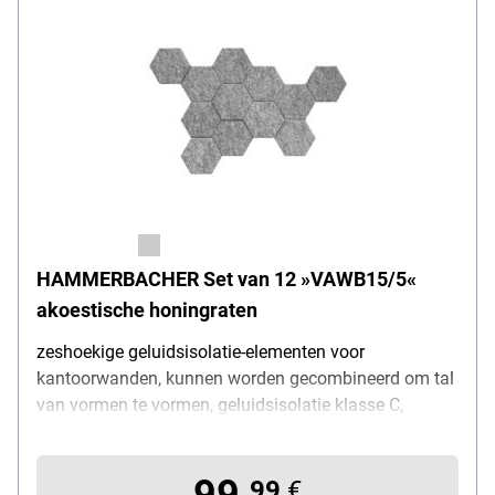
HAMMERBACHER Set van 12 »VAWB15/5«
akoestische honingraten
zeshoekige geluidsisolatie-elementen voor
kantoorwanden, kunnen worden gecombineerd om tal
van vormen te vormen, geluidsisolatie klasse C,
vlamvertragend volgens DIN 4102 (B1), materiaal:
geluidsisolatievlies (100% polyester / waarvan 30%
99,
gerecycleerde vezels), montage: kleefpunt, afmetingen
99
€