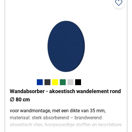
Wandabsorber - akoestisch wandelement rond
∅ 80 cm
voor wandmontage, met een dikte van 35 mm,
materiaal: sterk absorberend – brandwerend
akoestisch vlies, hoogwaardige stoffen en recyclebare
akoestische vullingen, ∅ 80 cm