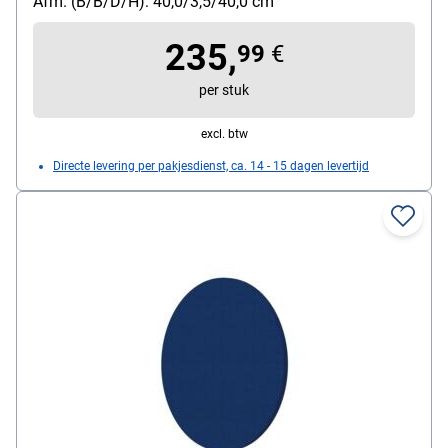
Afm. (B/B/D/H): 40,0/3,5/40,0 cm
235,
99
€
per stuk
excl. btw
Directe levering per pakjesdienst, ca. 14 - 15 dagen levertijd