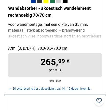
Wandabsorber - akoestisch wandelement
rechthoekig 70/70 cm
voor wandmontage, met een dikte van 35 mm,
materiaal: sterk absorberend – brandwerend
akoestisch vlies, hoogwaardige stoffen en recyclebare
akoestische vullingen, hoogte: 70 cm, breedte: 70 cm
Afm. (B/B/D/H): 70,0/3,5/70,0 cm
265,
99
€
per stuk
excl. btw
Directe levering per pakjesdienst, ca. 14 - 15 dagen levertijd