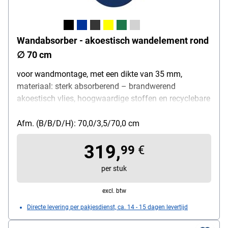
Wandabsorber - akoestisch wandelement rond
∅ 70 cm
voor wandmontage, met een dikte van 35 mm,
materiaal: sterk absorberend – brandwerend
akoestisch vlies, hoogwaardige stoffen en recyclebare
akoestische vullingen, ∅ 70 cm
Afm. (B/B/D/H): 70,0/3,5/70,0 cm
319,
99
€
per stuk
excl. btw
Directe levering per pakjesdienst, ca. 14 - 15 dagen levertijd