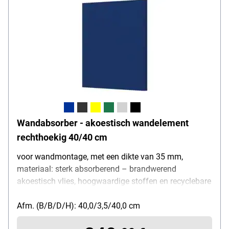
Wandabsorber - akoestisch wandelement
rechthoekig 40/40 cm
voor wandmontage, met een dikte van 35 mm,
materiaal: sterk absorberend – brandwerend
akoestisch vlies, hoogwaardige stoffen en recyclebare
akoestische vullingen, hoogte: 40 cm, breedte: 40 cm
Afm. (B/B/D/H): 40,0/3,5/40,0 cm