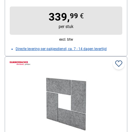
ontvlambaar conform 4102 (B1),
geluidsbeschermingsklasse C, afmetingen (B/H): 100
339,
x 25 cm, compatibel met alle Hammerbacher
99
€
meubelprogramma's
per stuk
excl. btw
Directe levering per pakjesdienst, ca. 7 - 14 dagen levertijd