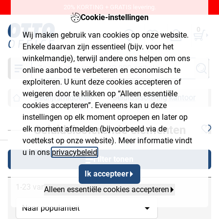
20% KORTING + GRATIS levering.
Cookie-instellingen
0
Wij maken gebruik van cookies op onze website.
Enkele daarvan zijn essentieel (bijv. voor het
winkelmandje), terwijl andere ons helpen om ons
Zoeken
online aanbod te verbeteren en economisch te
exploiteren. U kunt deze cookies accepteren of
weigeren door te klikken op “Alleen essentiële
Bedrijfsmiddelen
Geluidsisolering kantoor
G
cookies accepteren”. Eveneens kan u deze
instellingen op elk moment oproepen en later op
Geluidsisolerende elementen
elk moment afmelden (bijvoorbeeld via de
chließen
voettekst op onze website). Meer informatie vindt
u in ons
privacybeleid
.
Filter tonen
Ik accepteer
1-23 van 23
Alleen essentiële cookies accepteren