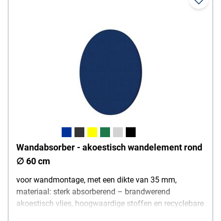
Wandabsorber - akoestisch wandelement rond
∅ 60 cm
voor wandmontage, met een dikte van 35 mm,
materiaal: sterk absorberend – brandwerend
akoestisch vlies, hoogwaardige stoffen en recyclebare
akoestische vullingen, ∅ 60 cm