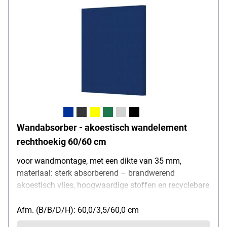
Wandabsorber - akoestisch wandelement
rechthoekig 60/60 cm
voor wandmontage, met een dikte van 35 mm,
materiaal: sterk absorberend – brandwerend
akoestisch vlies, hoogwaardige stoffen en recyclebare
akoestische vullingen, hoogte: 60 cm, breedte: 60 cm
Afm. (B/B/D/H): 60,0/3,5/60,0 cm