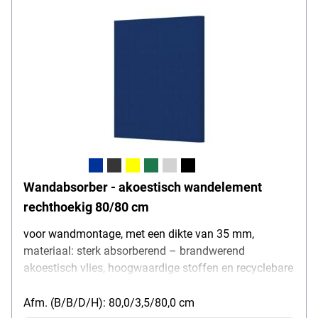
Wandabsorber - akoestisch wandelement
rechthoekig 80/80 cm
voor wandmontage, met een dikte van 35 mm,
materiaal: sterk absorberend – brandwerend
akoestisch vlies, hoogwaardige stoffen en recyclebare
akoestische vullingen, hoogte: 80 cm, breedte: 80 cm
Afm. (B/B/D/H): 80,0/3,5/80,0 cm