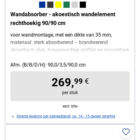
Wandabsorber - akoestisch wandelement
rechthoekig 90/90 cm
voor wandmontage, met een dikte van 35 mm,
materiaal: sterk absorberend – brandwerend
akoestisch vlies, hoogwaardige stoffen en recyclebare
akoestische vullingen, hoogte: 90 cm, breedte: 90 cm
Afm. (B/B/D/H): 90,0/3,5/90,0 cm
269,
99
€
per stuk
excl. btw
Directe levering per pakjesdienst, ca. 14 - 15 dagen levertijd