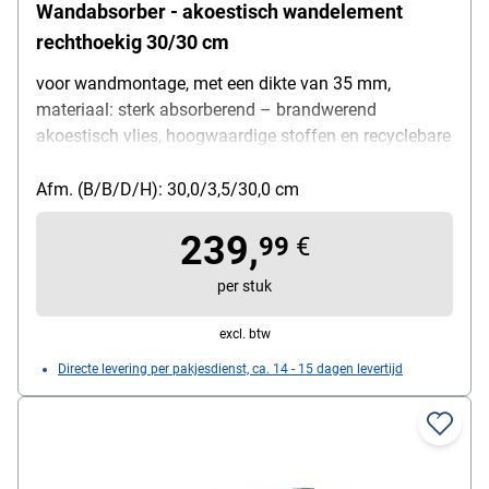
Wandabsorber - akoestisch wandelement
rechthoekig 30/30 cm
voor wandmontage, met een dikte van 35 mm,
materiaal: sterk absorberend – brandwerend
akoestisch vlies, hoogwaardige stoffen en recyclebare
akoestische vullingen, hoogte: 30 cm, breedte: 30 cm
Afm. (B/B/D/H): 30,0/3,5/30,0 cm
239,
99
€
per stuk
excl. btw
Directe levering per pakjesdienst, ca. 14 - 15 dagen levertijd