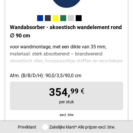
Wandabsorber - akoestisch wandelement rond
∅ 90 cm
voor wandmontage, met een dikte van 35 mm,
materiaal: sterk absorberend – brandwerend
akoestisch vlies, hoogwaardige stoffen en recyclebare
akoestische vullingen, ∅ 90 cm
Afm. (B/B/D/H): 90,0/3,5/90,0 cm
354,
99
€
per stuk
excl. btw
Directe levering per pakjesdienst, ca. 14 - 15 dagen levertijd
Privéklant / Zakelijke klant
Privéklant
Zakelijke klant
* Alle prijzen excl. btw.