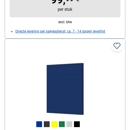
(B / H): 17 / 15 cm, dikte: 8 x 1,6 cm / 4 x 2,5 cm,
per stuk
kleur: grijs, inhoud per verpakking: 12 stuks
excl. btw
Directe levering per pakjesdienst, ca. 7 - 14 dagen levertijd