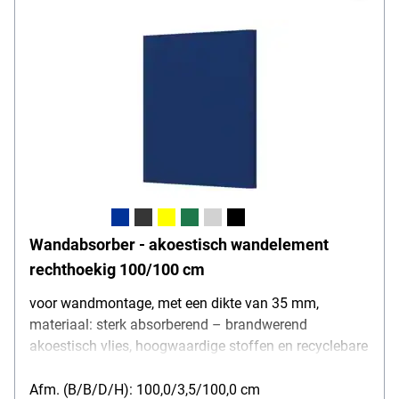
Wandabsorber - akoestisch wandelement
rechthoekig 100/100 cm
voor wandmontage, met een dikte van 35 mm,
materiaal: sterk absorberend – brandwerend
akoestisch vlies, hoogwaardige stoffen en recyclebare
akoestische vullingen, hoogte: 100 cm, breedte: 100
cm
Afm. (B/B/D/H): 100,0/3,5/100,0 cm