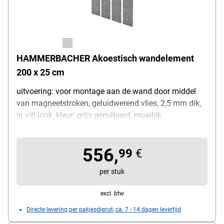
HAMMERBACHER Akoestisch wandelement
200 x 25 cm
uitvoering: voor montage aan de wand door middel
van magneetstroken, geluidwerend vlies, 2,5 mm dik,
in vilt-look, kleur: grijs gemêleerd, moeilijk
ontvlambaar conform 4102 (B1),
geluidsbeschermingsklasse C, afmetingen (B/H): 200
556,
x 25 cm, compatibel met alle Hammerbacher
99
€
meubelprogramma's
per stuk
excl. btw
Directe levering per pakjesdienst, ca. 7 - 14 dagen levertijd