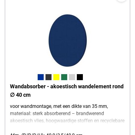
Wandabsorber - akoestisch wandelement rond
∅ 40 cm
voor wandmontage, met een dikte van 35 mm,
materiaal: sterk absorberend – brandwerend
akoestisch vlies, hoogwaardige stoffen en recyclebare
akoestische vullingen, ∅ 40 cm