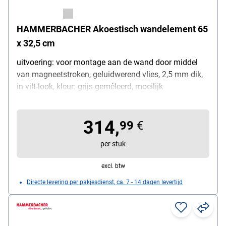
HAMMERBACHER Akoestisch wandelement 65
x 32,5 cm
uitvoering: voor montage aan de wand door middel
van magneetstroken, geluidwerend vlies, 2,5 mm dik,
in vilt-look, kleur: grijs gemêleerd, moeilijk
ontvlambaar conform 4102 (B1),
geluidsbeschermingsklasse C, afmetingen (B/H): 65 x
314,
32,5 cm, compatibel met alle Hammerbacher
99
€
meubelprogramma's
per stuk
excl. btw
Directe levering per pakjesdienst, ca. 7 - 14 dagen levertijd