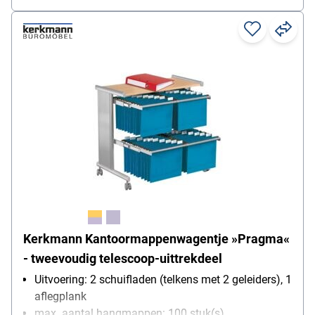
Kerkmann Kantoormappenwagentje »Pragma«
- tweevoudig telescoop-uittrekdeel
Uitvoering: 2 schuifladen (telkens met 2 geleiders), 1
aflegplank
max. aantal hangmappen: 100 stuk(s)