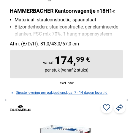
HAMMERBACHER Kantoorwagentje »18H1«
Materiaal: staalconstructie, spaanplaat
Bijzonderheden: staalconstructie, genelamineerde
planken, FSC mix 70%, 1 hangmappensysteem
boven, vaste plank onder
Afm. (B/D/H): 81,0/43,0/67,0 cm
174,
99
€
vanaf
per stuk (vanaf 2 stuks)
excl. btw
Directe levering per pakjesdienst, ca. 7 - 14 dagen levertijd