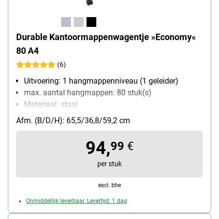
Durable Kantoormappenwagentje »Economy«
80 A4
(6)
Uitvoering: 1 hangmappenniveau (1 geleider)
max. aantal hangmappen: 80 stuk(s)
Materiaal: staal
Bijzonderheden: Kras- en slagvaste speciale coating
Afm. (B/D/H): 65,5/36,8/59,2 cm
Met wieltjes: Ja
94,
99
€
per stuk
excl. btw
Onmiddellijk leverbaar. Levertijd: 1 dag