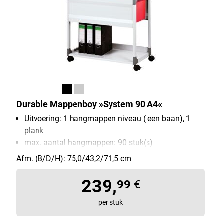
Durable Mappenboy »System 90 A4«
Uitvoering: 1 hangmappen niveau ( een baan), 1
plank
max. aantal hangmappen: 90 stuk(s)
Materiaal: staal
Afm. (B/D/H): 75,0/43,2/71,5 cm
Met wieltjes: Ja
239,
99
€
per stuk