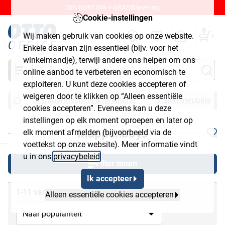
20% KORTING + GRATIS levering.
Cookie-instellingen
0
Wij maken gebruik van cookies op onze website.
Enkele daarvan zijn essentieel (bijv. voor het
winkelmandje), terwijl andere ons helpen om ons
Zoeken
online aanbod te verbeteren en economisch te
exploiteren. U kunt deze cookies accepteren of
weigeren door te klikken op “Alleen essentiële
Kantoormeubels & inrichting
Stalen meubels
cookies accepteren”. Eveneens kan u deze
instellingen op elk moment oproepen en later op
Mappenboys
elk moment afmelden (bijvoorbeeld via de
chließen
voettekst op onze website). Meer informatie vindt
u in ons
privacybeleid
.
Filter tonen
Ik accepteer
1-11 van 11
Alleen essentiële cookies accepteren