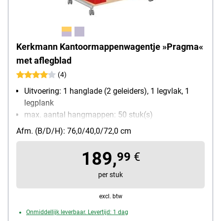
Kerkmann Kantoormappenwagentje »Pragma«
met aflegblad
(4)
Uitvoering: 1 hanglade (2 geleiders), 1 legvlak, 1
legplank
max. aantal hangmappen: 50 stuk(s)
Materiaal: metaal
Afm. (B/D/H): 76,0/40,0/72,0 cm
Bijzonderheden: Telescoop-schuiflade met
schuifstop
189,
99
€
Met wieltjes: Ja
per stuk
excl. btw
Onmiddellijk leverbaar. Levertijd: 1 dag