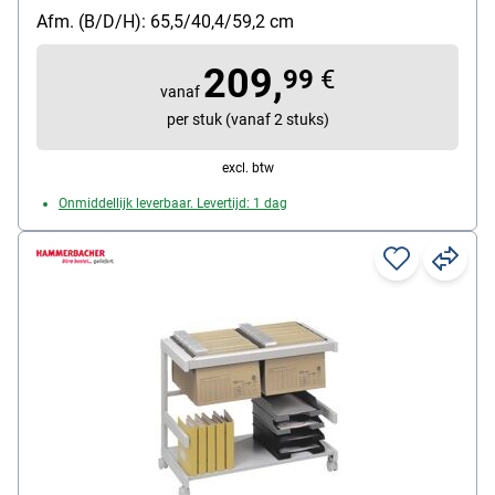
Bijzonderheden: Kras- en slagvaste speciale coating
Afm. (B/D/H): 65,5/40,4/59,2 cm
Met wieltjes: Ja
209,
99
€
vanaf
per stuk (vanaf 2 stuks)
excl. btw
Onmiddellijk leverbaar. Levertijd: 1 dag