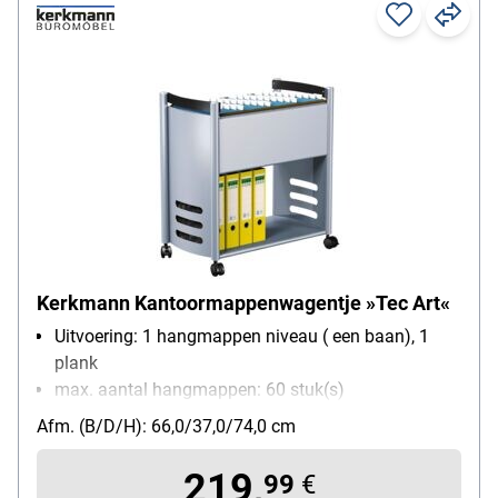
Kerkmann Kantoormappenwagentje »Tec Art«
Uitvoering: 1 hangmappen niveau ( een baan), 1
plank
max. aantal hangmappen: 60 stuk(s)
Materiaal: staal
Afm. (B/D/H): 66,0/37,0/74,0 cm
Bijzonderheden: gepoedercoat oppervlak
Met wieltjes: Ja
219,
99
€