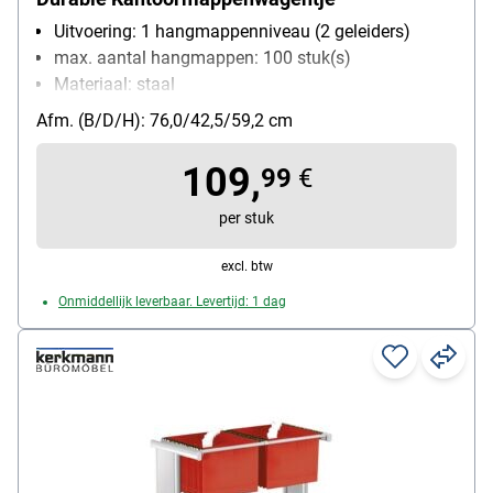
Uitvoering: 1 hangmappenniveau (2 geleiders)
max. aantal hangmappen: 100 stuk(s)
Materiaal: staal
Bijzonderheden: Kras- en slagvaste speciale coating
Afm. (B/D/H): 76,0/42,5/59,2 cm
Met wieltjes: Ja
109,
99
€
per stuk
excl. btw
Onmiddellijk leverbaar. Levertijd: 1 dag