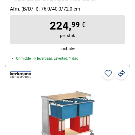
Materiaal: metaal
Afm. (B/D/H): 76,0/40,0/72,0 cm
Bijzonderheden: Telescoop-schuifframe met
schuifstop
224,
99
€
Met wieltjes: Ja
per stuk
excl. btw
Onmiddellijk leverbaar. Levertijd: 1 dag