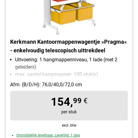
Kerkmann Kantoormappenwagentje »Pragma«
- enkelvoudig telescopisch uittrekdeel
Uitvoering: 1 hangmappenniveau, 1 lade (met 2
geleiders)
max. aantal hangmappen: 100 stuk(s)
Materiaal: metaal
Afm. (B/D/H): 76,0/40,0/72,0 cm
Bijzonderheden: Telescoop-schuiflade met
schuifstop
154,
99
€
Met wieltjes: Ja
per stuk
excl. btw
Onmiddellijk leverbaar. Levertijd: 1 dag