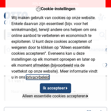
20% KORTING + GRATIS levering.
Cookie-instellingen
0
Wij maken gebruik van cookies op onze website.
Enkele daarvan zijn essentieel (bijv. voor het
winkelmandje), terwijl andere ons helpen om ons
Zoeken
online aanbod te verbeteren en economisch te
exploiteren. U kunt deze cookies accepteren of
weigeren door te klikken op “Alleen essentiële
Catering & Huishouden
glazen
champagneg
cookies accepteren”. Eveneens kan u deze
instellingen op elk moment oproepen en later op
champagneglazen
elk moment afmelden (bijvoorbeeld via de
voettekst op onze website). Meer informatie vindt
u in ons
privacybeleid
.
1-1 van 1
Ik accepteer
Alleen essentiële cookies accepteren