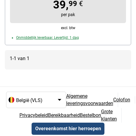
39,
Vaatwasmachinebestendig (J/N): Ja
99
€
per pak
excl. btw
Onmiddellijk leverbaar. Levertijd: 1 dag
1-1 van 1
Algemene
Colofon
leveringsvoorwaarden
Taal- en landselectie
Grote
Privacybeleid
Bereikbaarheid
Bestelbon
klanten
Overeenkomst hier herroepen