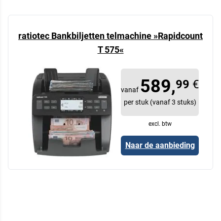
ratiotec Bankbiljetten telmachine »Rapidcount
T 575«
589,
99
€
vanaf
per stuk (vanaf 3 stuks)
excl. btw
Naar de aanbieding