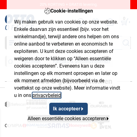
20% KORTING + GRATIS levering.
Cookie-instellingen
0
Wij maken gebruik van cookies op onze website.
Enkele daarvan zijn essentieel (bijv. voor het
winkelmandje), terwijl andere ons helpen om ons
Zoeken
online aanbod te verbeteren en economisch te
exploiteren. U kunt deze cookies accepteren of
weigeren door te klikken op “Alleen essentiële
Techniek
Kassa's & geldtelsystemen
cookies accepteren”. Eveneens kan u deze
instellingen op elk moment oproepen en later op
Kassa's & geldtelsystemen
elk moment afmelden (bijvoorbeeld via de
luiten
voettekst op onze website). Meer informatie vindt
u in ons
privacybeleid
.
Ik accepteer
Alleen essentiële cookies accepteren