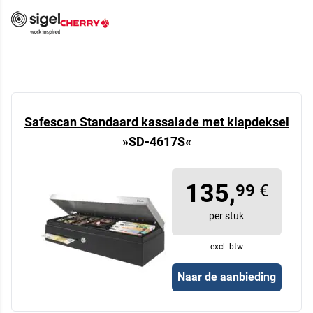
Safescan Standaard kassalade met klapdeksel
»SD-4617S«
135,
99
€
per stuk
excl. btw
Naar de aanbieding