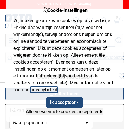
20% KORTING + GRATIS levering.
Cookie-instellingen
0
Wij maken gebruik van cookies op onze website.
Enkele daarvan zijn essentieel (bijv. voor het
winkelmandje), terwijl andere ons helpen om ons
Zoeken
online aanbod te verbeteren en economisch te
exploiteren. U kunt deze cookies accepteren of
weigeren door te klikken op “Alleen essentiële
Schrijfwaren
Corrigeren
Correctievloeistof
cookies accepteren”. Eveneens kan u deze
instellingen op elk moment oproepen en later op
Correctievloeistof
elk moment afmelden (bijvoorbeeld via de
chließen
voettekst op onze website). Meer informatie vindt
u in ons
privacybeleid
.
Filter tonen
Ik accepteer
1-2 van 2
Alleen essentiële cookies accepteren