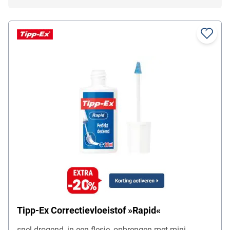
Tipp-Ex Correctievloeistof »Rapid«
snel drogend, in een flesje, opbrengen met mini