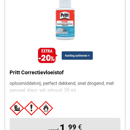
Pritt Correctievloeistof
oplosmiddelvrij, perfect dekkend, snel drogend, met
penseel, kleur: wit, inhoud: 20 ml
1,
99
€