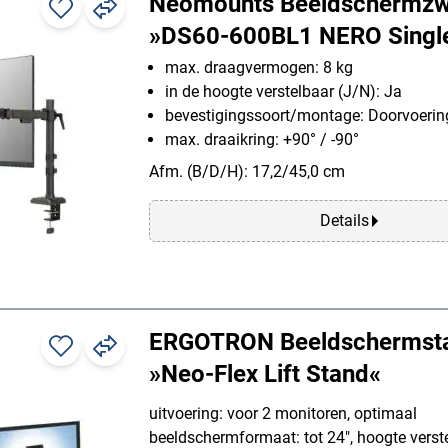
Neomounts Beeldschermz
»DS60-600BL1 NERO Singl
max. draagvermogen: 8 kg
in de hoogte verstelbaar (J/N): Ja
bevestigingssoort/montage: Doorvoerin
max. draaikring: +90° / -90°
Afm. (B/D/H): 17,2/45,0 cm
Details
ERGOTRON Beeldschermst
»Neo-Flex Lift Stand«
uitvoering: voor 2 monitoren, optimaal
beeldschermformaat: tot 24", hoogte verst