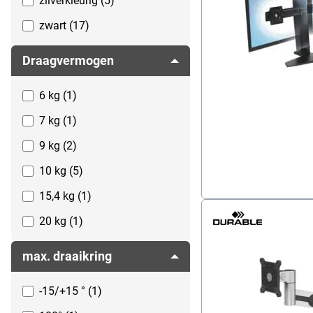
zilverkleurig (5)
Software
Stroomverzorging
zwart (17)
Tablet accessoires
Draagvermogen
Telefoons
Toetsenborden
6 kg (1)
Typmachines
7 kg (1)
Ventilatoren & airconditioners
9 kg (2)
10 kg (5)
15,4 kg (1)
20 kg (1)
max. draaikring
-15/+15 ° (1)