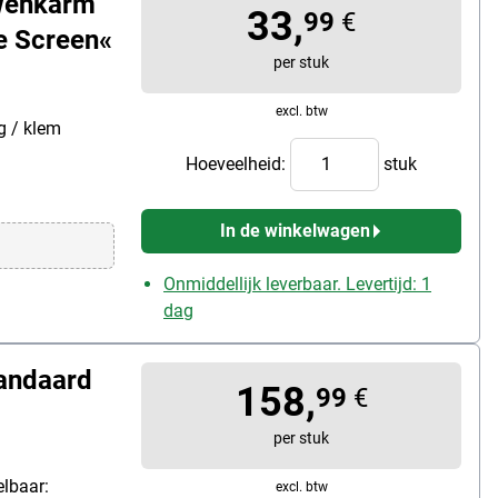
wenkarm
33,
99
€
e Screen«
per stuk
excl. btw
g / klem
Hoeveelheid:
stuk
In de winkelwagen
Onmiddellijk leverbaar. Levertijd: 1
dag
andaard
158,
99
€
per stuk
elbaar:
excl. btw