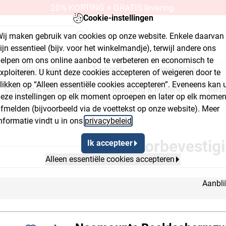
20% KORTING + GRATIS levering.
Cookie-instellingen
ij maken gebruik van cookies op onze website. Enkele daarvan
ijn essentieel (bijv. voor het winkelmandje), terwijl andere ons
elpen om ons online aanbod te verbeteren en economisch te
Schrijfwaren
Techniek
Presentatie
xploiteren. U kunt deze cookies accepteren of weigeren door te
likken op “Alleen essentiële cookies accepteren”. Eveneens kan 
Catering & Huishouden
Reiniging & hygiëne
Bedr
eze instellingen op elk moment oproepen en later op elk momen
fmelden (bijvoorbeeld via de voettekst op onze website). Meer
kplaats & bouwmarkt
estigingen
nformatie vindt u in ons
privacybeleid
.
ut Button 2
Breadcrumb Flyout Button 3
Monitorbevestig
Ik accepteer
Alleen essentiële cookies accepteren
Aanbli