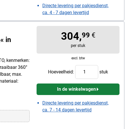
Directe levering per pakjesdienst,
ca. 4 - 7 dagen levertijd
304,
99
€
« in
per stuk
excl. btw
TO, kenmerken:
raaibaar 360°
Hoeveelheid:
stuk
elbaar, max.
materiaal:
In de winkelwagen
Directe levering per pakjesdienst,
ca. 7 - 14 dagen levertijd