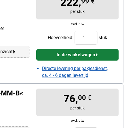
222,
99
€
per stuk
excl. btw
er
Hoeveelheid:
stuk
anzicht
In de winkelwagen
Directe levering per pakjesdienst,
ca. 4 - 6 dagen levertijd
D-MM-B«
76,
00
€
per stuk
excl. btw